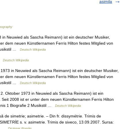
asimila
hography
 in Neuwied als Sascha Reimann) ist ein deutscher Musiker,
ter dem neuen Künstlernamen Ferris Hilton festes Mitglied von
Musikstil …
Deutsch Wikipedia
 …
Deutsch Wikipedia
 1973 in Neuwied als Sascha Reimann) ist ein deutscher Musiker,
ter dem neuen Künstlernamen Ferris Hilton festes Mitglied von
Musikstil …
Deutsch Wikipedia
2. Oktober 1973 in Neuwied als Sascha Reimann) ist ein
 Seit 2008 ist er unter dem neuen Künstlernamen Ferris Hilton
chnis 1 Biografie 2 Musikstil …
Deutsch Wikipedia
ă de simetrie; asimetrie. – Din fr. dissymétrie. Trimis de
IMETRÍE s. v. asimetrie. Trimis de siveco, 13.09.2007. Sursa:
is… …
Dicționar Român