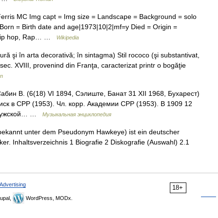
Ferris MC Img capt = Img size = Landscape = Background = solo
Born = Birth date and age|1973|10|2|mf=y Died = Origin =
n hip hop, Rap… …
Wikipedia
ă şi în arta decorativă; în sintagma) Stil rococo (şi substantivat,
n sec. XVIII, provenind din Franţa, caracterizat printr o bogăţie
ân
н В. (6(18) VI 1894, Сэлиште, Банат 31 XII 1968, Бухарест)
 иск в СРР (1953). Чл. корр. Академии СРР (1953). В 1909 12
 Клужской… …
Музыкальная энциклопедия
bekannt unter dem Pseudonym Hawkeye) ist ein deutscher
er. Inhaltsverzeichnis 1 Biografie 2 Diskografie (Auswahl) 2.1
Advertising
18+
upal,
WordPress, MODx.