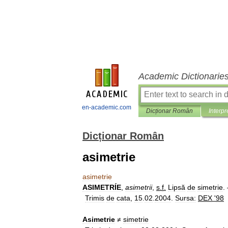
Academic Dictionarie
en-academic.com
Dicționar Român
Interpr
Dicționar Român
asimetrie
asimetrie
ASIMETRÍE
,
asimetrii
,
s
.
f
.
Lipsă
de
simetrie
.
Trimis
de
cata
,
15
.
02
.
2004
.
Sursa:
DEX
'
98
Asimetrie
≠
simetrie