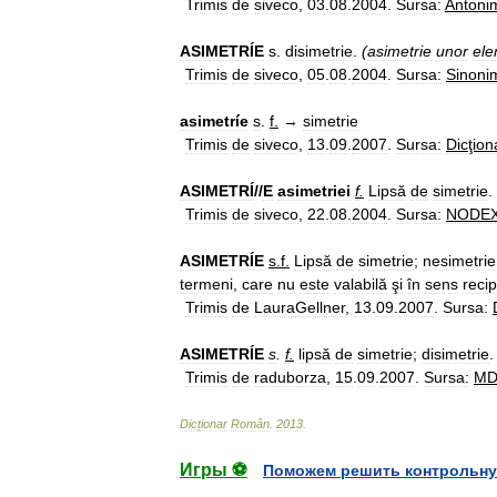
Trimis
de
siveco
,
03
.
08
.
2004
.
Sursa:
Antoni
ASIMETRÍE
s
.
disimetrie
.
(
asimetrie
unor
el
Trimis
de
siveco
,
05
.
08
.
2004
.
Sursa:
Sinoni
asimetríe
s
.
f
.
→
simetrie
Trimis
de
siveco
,
13
.
09
.
2007
.
Sursa:
Dicţion
ASIMETRÍ
//
E
asimetriei
f
.
Lipsă
de
simetrie
. 
Trimis
de
siveco
,
22
.
08
.
2004
.
Sursa:
NODE
ASIMETRÍE
s
.
f
.
Lipsă
de
simetrie
;
nesimetrie
termeni
,
care
nu
este
valabilă
şi
în
sens
reci
Trimis
de
LauraGellner
,
13
.
09
.
2007
.
Sursa:
ASIMETRÍE
s
.
f
.
lipsă
de
simetrie
;
disimetrie
.
Trimis
de
raduborza
,
15
.
09
.
2007
.
Sursa:
M
Dicționar
Român
.
2013
.
Игры ⚽
Поможем решить контрольну