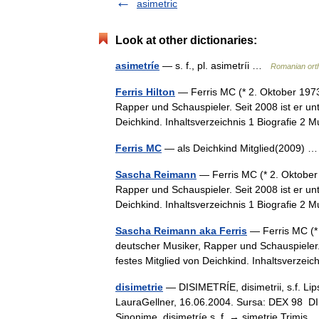
asimetric
Look at other dictionaries:
asimetríe
— s. f., pl. asimetríi …
Romanian ort
Ferris Hilton
— Ferris MC (* 2. Oktober 1973
Rapper und Schauspieler. Seit 2008 ist er un
Deichkind. Inhaltsverzeichnis 1 Biografie 2 
Ferris MC
— als Deichkind Mitglied(2009)
Sascha Reimann
— Ferris MC (* 2. Oktober
Rapper und Schauspieler. Seit 2008 ist er un
Deichkind. Inhaltsverzeichnis 1 Biografie 2 
Sascha Reimann aka Ferris
— Ferris MC (* 
deutscher Musiker, Rapper und Schauspieler.
festes Mitglied von Deichkind. Inhaltsverzei
disimetrie
— DISIMETRÍE, disimetrii, s.f. Lips
LauraGellner, 16.06.2004. Sursa: DEX 98 DIS
Sinonime disimetríe s. f. → simetrie Trim