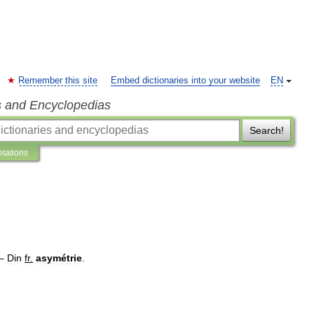
Remember this site
Embed dictionaries into your website
EN
s and Encyclopedias
Search!
etations
 –
Din
fr
.
asymétrie
.