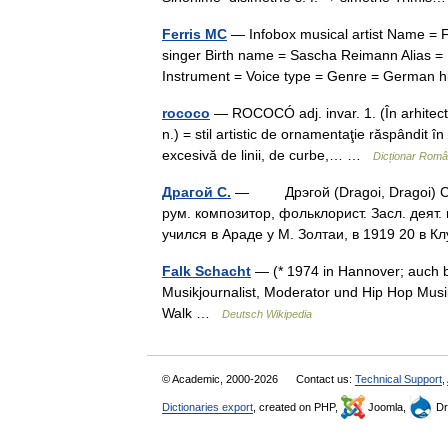
Ferris MC
— Infobox musical artist Name = 
singer Birth name = Sascha Reimann Alias = 
Instrument = Voice type = Genre = Germa
rococo
— ROCOCÓ adj. invar. 1. (În arhitectur
n.) = stil artistic de ornamentaţie răspândit î
excesivă de linii, de curbe,… …
Dicționar Rom
Драгой С.
— Дрэгой (Dragoi, Dragoi) Саби
рум. композитор, фольклорист. Засл. деят.
учился в Араде у М. Золтаи, в 1919 20 в
Falk Schacht
— (* 1974 in Hannover; auch 
Musikjournalist, Moderator und Hip Hop Musik
Walk …
Deutsch Wikipedia
© Academic, 2000-2026
Contact us:
Technical Support
,
Dictionaries export
, created on PHP,
Joomla,
Dr