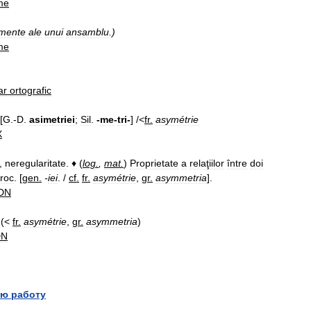
me
emente
ale
unui
ansamblu
.)
me
ar
ortografic
[
G
.-
D
.
asimetriei
;
Sil
.
-
me
-
tri
-
] /<
fr
.
asymétrie
X
,
neregularitate
.
♦
(
log
.
,
mat
.
)
Proprietate
a
relaţiilor
între
doi
proc
. [
gen
.
-
iei
. /
cf
.
fr
.
asymétrie
,
gr
.
asymmetria
].
DN
 (<
fr
.
asymétrie
,
gr
.
asymmetria
)
DN
ю работу