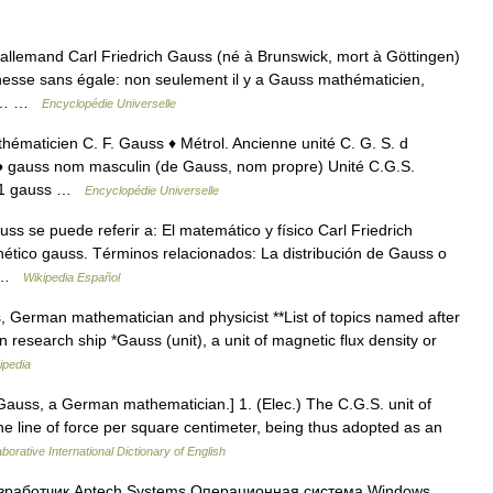
llemand Carl Friedrich Gauss (né à Brunswick, mort à Göttingen)
hesse sans égale: non seulement il y a Gauss mathématicien,
en,… …
Encyclopédie Universelle
hématicien C. F. Gauss ♦ Métrol. Ancienne unité C. G. S. d
. ● gauss nom masculin (de Gauss, nom propre) Unité C.G.S.
. (1 gauss …
Encyclopédie Universelle
 se puede referir a: El matemático y físico Carl Friedrich
ico gauss. Términos relacionados: La distribución de Gauss o
e… …
Wikipedia Español
, German mathematician and physicist **List of topics named after
research ship *Gauss (unit), a unit of magnetic flux density or
ipedia
Gauss, a German mathematician.] 1. (Elec.) The C.G.S. unit of
 one line of force per square centimeter, being thus adopted as an
borative International Dictionary of English
работчик Aptech Systems Операционная система Windows,