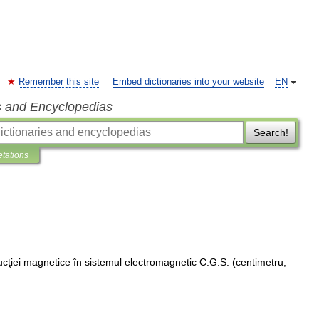
Remember this site
Embed dictionaries into your website
EN
s and Encyclopedias
Search!
etations
ucţiei
magnetice
în
sistemul
electromagnetic
C
.
G
.
S
. (
centimetru
,