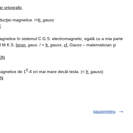
ar
ortografic
ducţiei
magnetice
. /<
fr
.
gauss
X
agnetice
în
sistemul
C
.
G
.
S
.
electromagnetic
,
egală
cu
a
mia
parte
l
M
.
K
.
S
. [
pron
.
gaus
. / <
fr
.
gauss
,
cf
.
Gauss
–
matematician
şi
DN
0
agnetice
de
1
-
4
ori
mai
mare
decât
tesla
. (<
fr
.
gauss
)
DN
gaussmetru