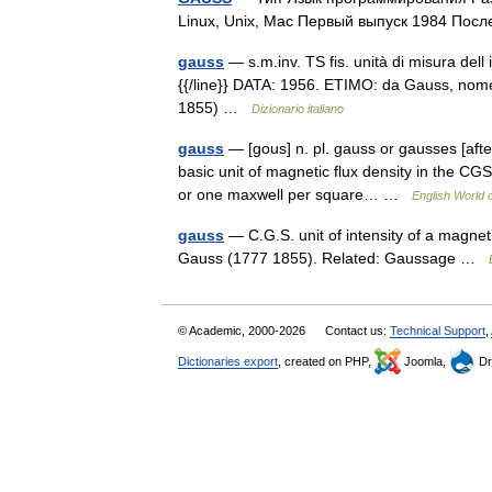
Linux, Unix, Mac Первый выпуск 1984 Пос
gauss
— s.m.inv. TS fis. unità di misura del
{{/line}} DATA: 1956. ETIMO: da Gauss, nome
1855) …
Dizionario italiano
gauss
— [gous] n. pl. gauss or gausses [aft
basic unit of magnetic flux density in the CG
or one maxwell per square… …
English World d
gauss
— C.G.S. unit of intensity of a magne
Gauss (1777 1855). Related: Gaussage …
© Academic, 2000-2026
Contact us:
Technical Support
,
Dictionaries export
, created on PHP,
Joomla,
Dr