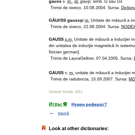
gauss
s
.
m
.
,
pl
.
gauşi
;
simb
.
G
sau
Gs
Trimis
de
siveco
,
10
.
08
.
2004
.
Sursa:
Dicţion
GÁU
//
SS
gaussşi
m
.
Unitate
de
măsură
a
in
Trimis
de
siveco
,
22
.
08
.
2004
.
Sursa:
NODE
GAUSS
s
.
m
.
Unitate
de
măsură
a
inducţiei
m
din
unitatea
de
inducţie
magnetică
în
sistemu
fizician
german
].
Trimis
de
LauraGellner
,
07
.
04
.
2005
.
Sursa:
GAUSS
s
.
m
.
unitate
de
măsură
a
inducţiei
m
Trimis
de
raduborza
,
15
.
09
.
2007
.
Sursa:
M
Dicționar
Român
.
2013
.
Игры ⚽
Нужен реферат?
gaură
Look at other dictionaries: