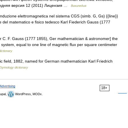
ледняя версия 12 (2011) Лицензия …
Википедия
l induzione elettromagnetica nel sistema CGS (simb. G, Gs) {{line}}
 del matematico e fisico tedesco Karl Fiederich Gauss (1777
er C. F. Gauss (1777 1855), Ger mathematician & astronomer] the
S system, equal to one line of magnetic flux per square centimeter
ictionary
tic field, 1882, named for German mathematician Karl Friedrich
Etymology dictionary
Advertising
18+
upal,
WordPress, MODx.