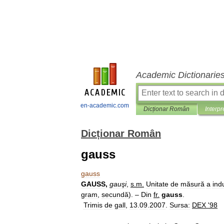
Academic Dictionarie
en-academic.com
Dicționar Român
Interpr
Dicționar Român
gauss
gauss
GAUSS
,
gauşi
,
s
.
m
.
Unitate
de
măsură
a
ind
gram
,
secundă
). –
Din
fr
.
gauss
.
Trimis
de
gall
,
13
.
09
.
2007
.
Sursa:
DEX
'
98