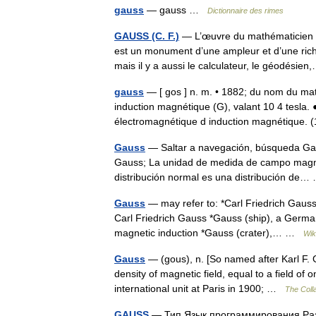
gauss
— gauss …
Dictionnaire des rimes
GAUSS (C. F.)
— L’œuvre du mathématicien a
est un monument d’une ampleur et d’une ric
mais il y a aussi le calculateur, le géodési
gauss
— [ gos ] n. m. • 1882; du nom du mat
induction magnétique (G), valant 10 4 tesla
électromagnétique d induction magnétique
Gauss
— Saltar a navegación, búsqueda Gauss
Gauss; La unidad de medida de campo magnét
distribución normal es una distribución d
Gauss
— may refer to: *Carl Friedrich Gauss
Carl Friedrich Gauss *Gauss (ship), a German 
magnetic induction *Gauss (crater),… …
Wik
Gauss
— (gous), n. [So named after Karl F. 
density of magnetic field, equal to a field of
international unit at Paris in 1900; …
The Colla
GAUSS
— Тип Язык программирования Раз