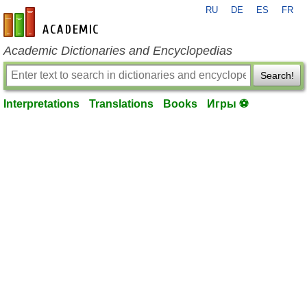
RU
DE
ES
FR
en-academic.com
Academic Dictionaries and Encyclopedias
Search!
Interpretations
Translations
Books
Игры ⚽