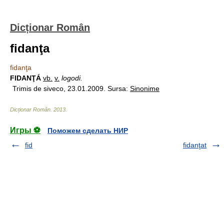
Dicționar Român
fidanţa
fidanţa
FIDANŢÁ
vb.
v.
logodi.
Trimis de siveco, 23.01.2009. Sursa:
Sinonime
Dicționar Român
.
2013
.
Игры ⚽
Поможем сделать НИР
fid
fidanţat