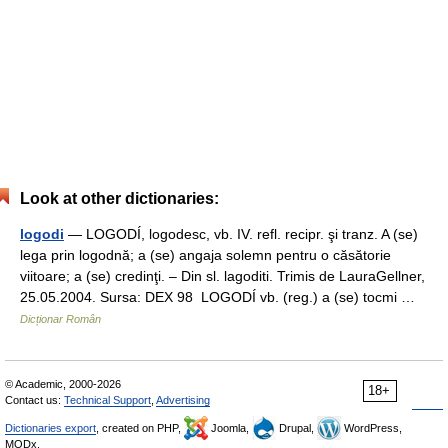
Look at other dictionaries:
logodi
— LOGODÍ, logodesc, vb. IV. refl. recipr. şi tranz. A (se)
lega prin logodnă; a (se) angaja solemn pentru o căsătorie
viitoare; a (se) credinţi. – Din sl. lagoditi. Trimis de LauraGellner,
25.05.2004. Sursa: DEX 98 LOGODÍ vb. (reg.) a (se) tocmi …
Dicționar Român
© Academic, 2000-2026
18+
Contact us:
Technical Support
,
Advertising
Dictionaries export
, created on PHP,
Joomla,
Drupal,
WordPress,
MODx.