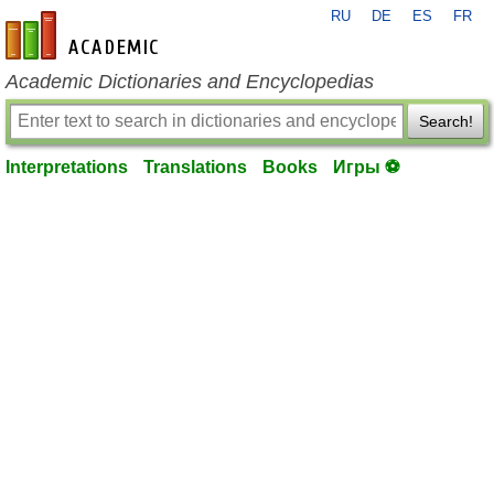
RU
DE
ES
FR
en-academic.com
Academic Dictionaries and Encyclopedias
Search!
Interpretations
Translations
Books
Игры ⚽