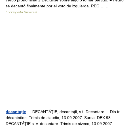
verbo pronominal 2 Decidirse sobre algo o tomar partido: ■ Pedro
se decantó finalmente por el voto de izquierda. REG.… …
Enciclopedia Universal
decantaţie
— DECANTÁŢIE, decantaţii, s.f. Decantare. – Din fr.
décantation. Trimis de claudia, 13.09.2007. Sursa: DEX 98
DECANTÁŢIE s. v. decantare. Trimis de siveco, 13.09.2007.