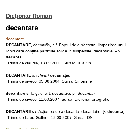
Dicționar Român
decantare
decantare
DECANTÁRE,
decantări,
s.f.
Faptul de
a decanta
; limpezirea unui
lichid care conţine particule solide în suspensie; decantaţie. –
v.
decanta.
Trimis de claudia, 13.09.2007. Sursa:
DEX '98
DECANTÁRE
s.
(
chim.
)
decantaţie.
Trimis de siveco, 05.08.2004. Sursa:
Sinonime
decantáre
s.
f.
, g.-d.
art.
decantării;
pl.
decantări
Trimis de siveco, 11.03.2007. Sursa:
Dicţionar ortografic
DECANTÁRE
s.f.
Acţiunea de a decanta; decantaţie. [<
decanta
].
Trimis de LauraGellner, 13.09.2007. Sursa:
DN