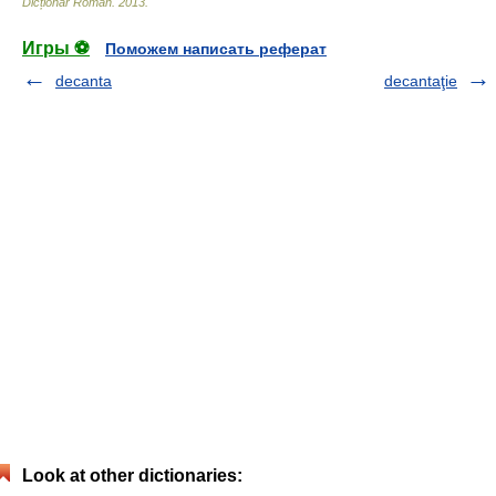
Dicționar Român
.
2013
.
Игры ⚽
Поможем написать реферат
decanta
decantaţie
Look at other dictionaries: