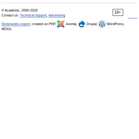
© Academic, 2000-2026
18+
Contact us:
Technical Support
,
Advertising
Dictionaries export
, created on PHP,
Joomla,
Drupal,
WordPress,
MODx.