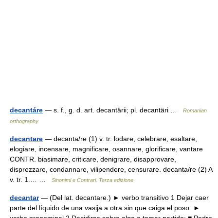
decantáre
— s. f., g. d. art. decantärii; pl. decantäri …
Romanian
orthography
decantare
— decanta/re (1) v. tr. lodare, celebrare, esaltare,
elogiare, incensare, magnificare, osannare, glorificare, vantare
CONTR. biasimare, criticare, denigrare, disapprovare,
disprezzare, condannare, vilipendere, censurare. decanta/re (2) A
v. tr. 1.… …
Sinonimi e Contrari. Terza edizione
decantar
— (Del lat. decantare.) ► verbo transitivo 1 Dejar caer
parte del líquido de una vasija a otra sin que caiga el poso. ►