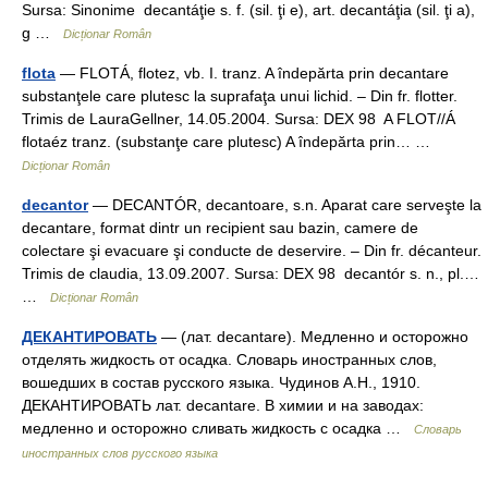
Sursa: Sinonime decantáţie s. f. (sil. ţi e), art. decantáţia (sil. ţi a),
g …
Dicționar Român
flota
— FLOTÁ, flotez, vb. I. tranz. A îndepărta prin decantare
substanţele care plutesc la suprafaţa unui lichid. – Din fr. flotter.
Trimis de LauraGellner, 14.05.2004. Sursa: DEX 98 A FLOT//Á
flotaéz tranz. (substanţe care plutesc) A îndepărta prin… …
Dicționar Român
decantor
— DECANTÓR, decantoare, s.n. Aparat care serveşte la
decantare, format dintr un recipient sau bazin, camere de
colectare şi evacuare şi conducte de deservire. – Din fr. décanteur.
Trimis de claudia, 13.09.2007. Sursa: DEX 98 decantór s. n., pl.…
…
Dicționar Român
ДЕКАНТИРОВАТЬ
— (лат. decantare). Медленно и осторожно
отделять жидкость от осадка. Словарь иностранных слов,
вошедших в состав русского языка. Чудинов А.Н., 1910.
ДЕКАНТИРОВАТЬ лат. decantare. В химии и на заводах:
медленно и осторожно сливать жидкость с осадка …
Словарь
иностранных слов русского языка