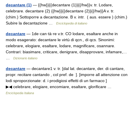
decantare (1)
— {{hw}}{{decantare (1)}{{/hw}}v. tr. Lodare,
celebrare. decantare (2) {{hw}}{{decantare (2)}{{/hw}}A v. tr.
(chim.) Sottoporre a decantazione. B v. intr. ( aus. essere ) (chim.)
Subire la decantazione …
Enciclopedia di italiano
decantare
— 1de·can·tà·re v.tr. CO lodare, esaltare anche in
modo esagerato: decantare le virtù di qcn., di qcs. Sinonimi:
celebrare, elogiare, esaltare, lodare, magnificare, osannare.
Contrari: biasimare, criticare, denigrare, disapprovare, infamare,…
…
Dizionario italiano
decantare
— decantare1 v. tr. [dal lat. decantare, der. di cantare,
propr. recitare cantando , col pref. de ]. [imporre all attenzione con
lodi sproporzionate: d. i prodigiosi effetti di un farmaco ]
▶◀ celebrare, elogiare, encomiare, esaltare, glorificare …
Enciclopedia Italiana