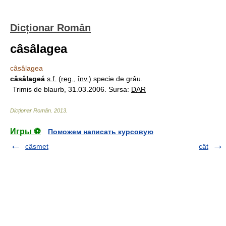
Dicționar Român
câsâlagea
câsâlagea
câsâlageá
s.f.
(
reg.
,
înv.
) specie de grâu.
Trimis de blaurb, 31.03.2006. Sursa:
DAR
Dicționar Român
.
2013
.
Игры ⚽
Поможем написать курсовую
câsmet
cât