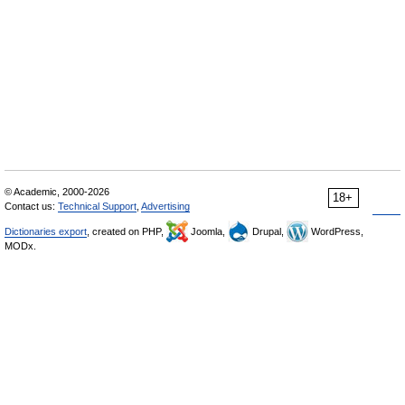
© Academic, 2000-2026
18+
Contact us:
Technical Support
,
Advertising
Dictionaries export
, created on PHP,
Joomla,
Drupal,
WordPress,
MODx.