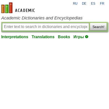
RU
DE
ES
FR
en-academic.com
Academic Dictionaries and Encyclopedias
Search!
Interpretations
Translations
Books
Игры ⚽