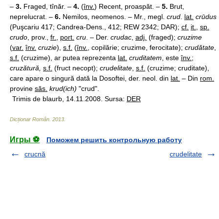
–
3.
Fraged, tînăr. –
4.
(
înv.
) Recent, proaspăt. –
5.
Brut,
neprelucrat. –
6.
Nemilos, neomenos. – Mr., megl.
crud
.
lat.
crūdus
(Puşcariu 417; Candrea-Dens., 412; REW 2342; DAR);
cf.
it.
,
sp.
crudo
, prov.,
fr.
,
port.
cru
. – Der.
crudac
,
adj.
(fraged);
cruzime
(
var.
înv.
cruzie
),
s.f.
(
înv.
, copilărie; cruzime, ferocitate);
crudătate
,
s.f.
(cruzime), ar putea reprezenta
lat.
cruditatem
, este
înv.
;
cruzătură,
s.f.
(fruct necopt);
crudelitate
,
s.f.
(cruzime; cruditate),
care apare o singură dată la Dosoftei, der. neol. din
lat.
– Din
rom.
provine
săs.
krud(ich)
"crud".
Trimis de blaurb, 14.11.2008. Sursa:
DER
Dicționar Român
.
2013
.
Игры ⚽
Поможем решить контрольную работу
crucnă
crudelitate