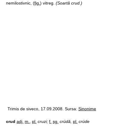
nemilostivnic, (
fig.
) vitreg.
(Soartă crud.)
Trimis de siveco, 17.09.2008. Sursa:
Sinonime
crud
adj.
m.
,
pl.
cruzi;
f.
sg.
crúdă,
pl.
crúde