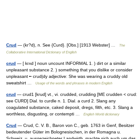
Crud
— (kr?d), n. See {Curd}. [Obs.] [1913 Webster] …
The
Collaborative International Dictionary of English
crud
— [ krʌd ] noun uncount INFORMAL 1. ) dirt or a similar
unpleasant substance 2. ) something that you dislike or consider
unpleasant ╾ crud|dy adjective: She was wearing a cruddy old
sweatshirt …
Usage of the words and phrases in modern English
crud
— crud1 [krud] vt., vi. crudded, crudding [ME crudden < crud:
see CURD] Dial. to curdle n. 1. Dial. a curd 2. Slang any
coagulated substance, caked deposit, dregs, filth, etc. 3. Slang a
worthless, disgusting, or contempti …
English World dictionary
Crud
— Crud, C. V. B., Baron von C., geb. 1763 in Genf, Besitzer
bedeutender Güter im Bolognesischen, in der Romagna u.
Schweiz, u. ausgezeichneter Landwirth, machte sich auch um das