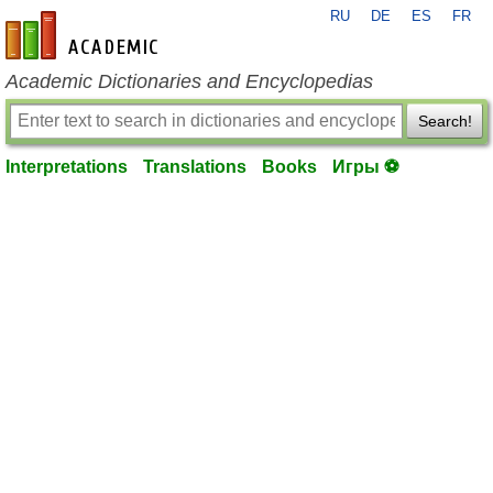
RU
DE
ES
FR
en-academic.com
Academic Dictionaries and Encyclopedias
Search!
Interpretations
Translations
Books
Игры ⚽