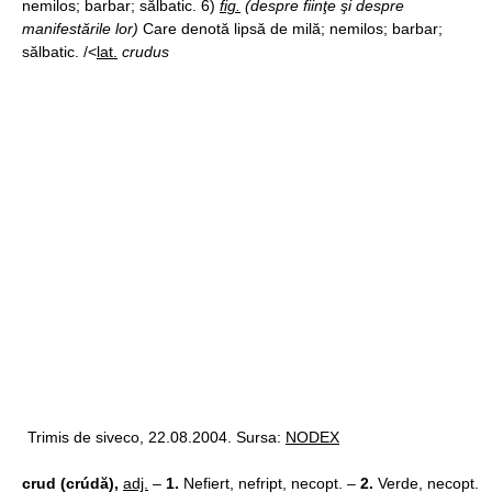
nemilos; barbar; sălbatic. 6)
fig.
(despre fiinţe şi despre
manifestările lor)
Care denotă lipsă de milă; nemilos; barbar;
sălbatic. /<
lat.
crudus
Trimis de siveco, 22.08.2004. Sursa:
NODEX
crud (crúdă),
adj.
–
1.
Nefiert, nefript, necopt. –
2.
Verde, necopt.