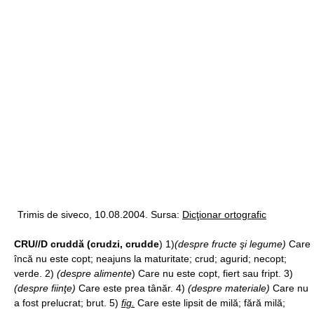
Trimis de siveco, 10.08.2004. Sursa:
Dicţionar ortografic
CRU//D cruddă (crudzi, crudde
) 1)
(despre fructe şi legume)
Care
încă nu este copt; neajuns la maturitate; crud; agurid; necopt;
verde. 2)
(despre alimente
) Care nu este copt, fiert sau fript. 3)
(despre fiinţe)
Care este prea tânăr. 4)
(despre materiale)
Care nu
a fost prelucrat; brut. 5)
fig.
Care este lipsit de milă; fără milă;