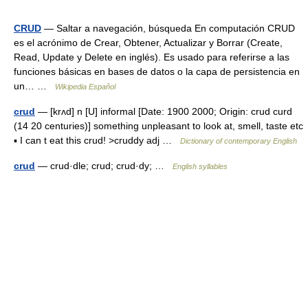
CRUD
— Saltar a navegación, búsqueda En computación CRUD
es el acrónimo de Crear, Obtener, Actualizar y Borrar (Create,
Read, Update y Delete en inglés). Es usado para referirse a las
funciones básicas en bases de datos o la capa de persistencia en
un… …
Wikipedia Español
crud
— [krʌd] n [U] informal [Date: 1900 2000; Origin: crud curd
(14 20 centuries)] something unpleasant to look at, smell, taste etc
▪ I can t eat this crud! >cruddy adj …
Dictionary of contemporary English
crud
— crud·dle; crud; crud·dy; …
English syllables