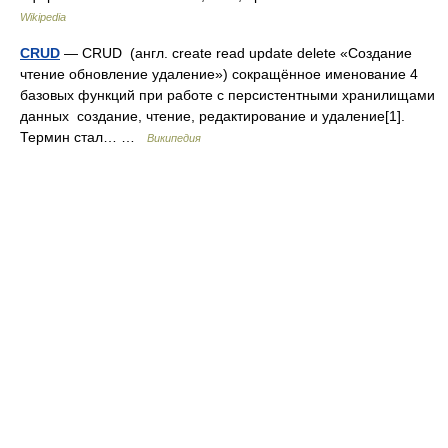
Wikipedia
CRUD
— CRUD (англ. create read update delete «Создание
чтение обновление удаление») сокращённое именование 4
базовых функций при работе с персистентными хранилищами
данных создание, чтение, редактирование и удаление[1].
Термин стал… …
Википедия