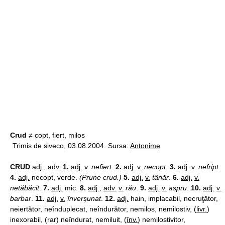
Crud
≠ copt, fiert, milos
Trimis de siveco, 03.08.2004. Sursa:
Antonime
CRUD
adj.
,
adv.
1.
adj.
v.
nefiert
.
2.
adj.
v.
necopt
.
3.
adj.
v.
nefript
.
4.
adj.
necopt, verde.
(Prune crud.)
5.
adj.
v.
tânăr
.
6.
adj.
v.
netăbăcit
.
7.
adj.
mic.
8.
adj.
,
adv.
v.
rău
.
9.
adj.
v.
aspru
.
10.
adj.
v.
barbar
.
11.
adj.
v.
înverşunat
.
12.
adj.
hain, implacabil, necruţător,
neiertător, neînduplecat, neîndurător, nemilos, nemilostiv, (
livr.
)
inexorabil, (rar) neîndurat, nemiluit, (
înv.
) nemilostivitor,