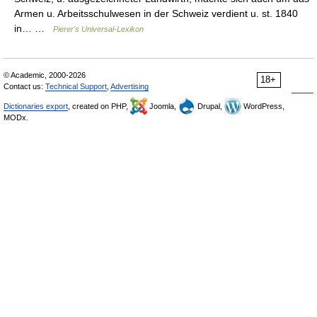
Armen u. Arbeitsschulwesen in der Schweiz verdient u. st. 1840
in… …
Pierer's Universal-Lexikon
© Academic, 2000-2026
18+
Contact us:
Technical Support
,
Advertising
Dictionaries export
, created on PHP,
Joomla,
Drupal,
WordPress,
MODx.