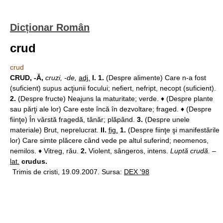
Dicționar Român
crud
crud
CRUD, -Ă,
cruzi, -de,
adj.
I. 1.
(Despre alimente) Care n-a fost
(suficient) supus acţiunii focului; nefiert, nefript, necopt (suficient).
2.
(Despre fructe) Neajuns la maturitate; verde. ♦ (Despre plante
sau părţi ale lor) Care este încă în dezvoltare; fraged. ♦ (Despre
fiinţe) În vârstă fragedă, tânăr; plăpând.
3.
(Despre unele
materiale) Brut, neprelucrat.
II.
fig.
1.
(Despre fiinţe şi manifestările
lor) Care simte plăcere când vede pe altul suferind; neomenos,
nemilos. ♦ Vitreg, rău.
2.
Violent, sângeros, intens.
Luptă crudă.
–
lat.
crudus.
Trimis de cristi, 19.09.2007. Sursa:
DEX '98