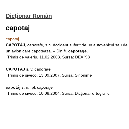
Dicționar Român
capotaj
capotaj
CAPOTÁJ,
capotaje
,
s.n.
Accident suferit de un autovehicul sau de
un avion care capotează. – Din
fr.
capotage.
Trimis de valeriu, 11.02.2003. Sursa:
DEX '98
CAPOTÁJ
s.
v.
capotare.
Trimis de siveco, 13.09.2007. Sursa:
Sinonime
capotáj
s.
n.
,
pl.
capotáje
Trimis de siveco, 10.08.2004. Sursa:
Dicţionar ortografic