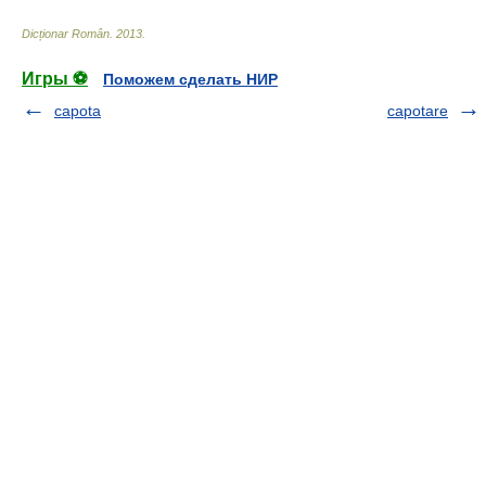
Dicționar Român
.
2013
.
Игры ⚽
Поможем сделать НИР
capota
capotare