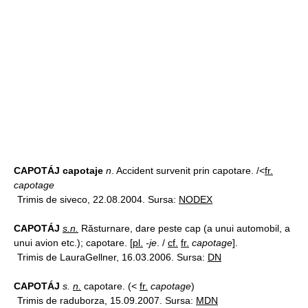
CAPOTÁJ capotaje
n
. Accident survenit prin capotare. /<
fr.
capotage
Trimis de siveco, 22.08.2004. Sursa:
NODEX
CAPOTÁJ
s.n.
Răsturnare, dare peste cap (a unui automobil, a
unui avion etc.); capotare. [
pl.
-je
. /
cf.
fr.
capotage
].
Trimis de LauraGellner, 16.03.2006. Sursa:
DN
CAPOTÁJ
s.
n.
capotare. (<
fr.
capotage
)
Trimis de raduborza, 15.09.2007. Sursa:
MDN