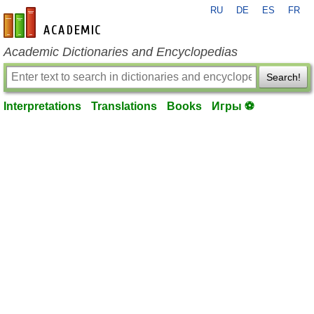
RU
DE
ES
FR
en-academic.com
Academic Dictionaries and Encyclopedias
Search!
Interpretations
Translations
Books
Игры ⚽