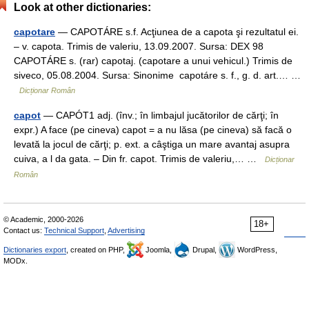
Look at other dictionaries:
capotare
— CAPOTÁRE s.f. Acţiunea de a capota şi rezultatul ei.
– v. capota. Trimis de valeriu, 13.09.2007. Sursa: DEX 98
CAPOTÁRE s. (rar) capotaj. (capotare a unui vehicul.) Trimis de
siveco, 05.08.2004. Sursa: Sinonime capotáre s. f., g. d. art.… …
Dicționar Român
capot
— CAPÓT1 adj. (înv.; în limbajul jucătorilor de cărţi; în
expr.) A face (pe cineva) capot = a nu lăsa (pe cineva) să facă o
levată la jocul de cărţi; p. ext. a câştiga un mare avantaj asupra
cuiva, a l da gata. – Din fr. capot. Trimis de valeriu,… …
Dicționar
Român
© Academic, 2000-2026
18+
Contact us:
Technical Support
,
Advertising
Dictionaries export
, created on PHP,
Joomla,
Drupal,
WordPress,
MODx.