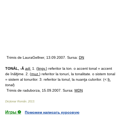
Trimis de LauraGellner, 13.09.2007. Sursa:
DN
TONÁL, -Ă
adj.
1. (
lingv.
) referitor la ton. o accent tonal = accent
de înălţime. 2. (
muz.
) referitor la tonuri, la tonalitate. o sistem tonal
= sistem al tonurilor. 3. referitor la tonul, la nuanţa culorilor. (<
fr.
tonal
)
Trimis de raduborza, 15.09.2007. Sursa:
MDN
Dicționar Român
.
2013
.
Игры ⚽
Поможем написать курсовую