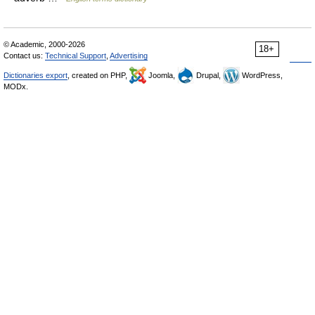
© Academic, 2000-2026
18+
Contact us:
Technical Support
,
Advertising
Dictionaries export
, created on PHP,
Joomla,
Drupal,
WordPress,
MODx.