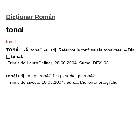
Dicționar Român
tonal
tonal
2
TONÁL, -Ă,
tonali, -e,
adj.
Referitor la ton
sau la tonalitate. – Din
fr.
tonal.
Trimis de LauraGellner, 28.06.2004. Sursa:
DEX '98
tonál
adj.
m.
,
pl.
tonáli;
f.
sg.
tonálă,
pl.
tonále
Trimis de siveco, 10.08.2004. Sursa:
Dicţionar ortografic