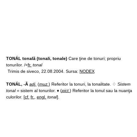
TONÁL tonală (tonali, tonale)
Care ţine de tonuri; propriu
tonurilor. /<
fr.
tonal
Trimis de siveco, 22.08.2004. Sursa:
NODEX
TONÁL, -Ă
adj.
(
muz.
) Referitor la tonuri, la tonalitate. ♢
Sistem
tonal
= sistem al tonurilor. ♦ (
pict.
) Referitor la tonul sau la nuanţa
culorilor. [
cf.
fr.
,
engl.
tonal
].