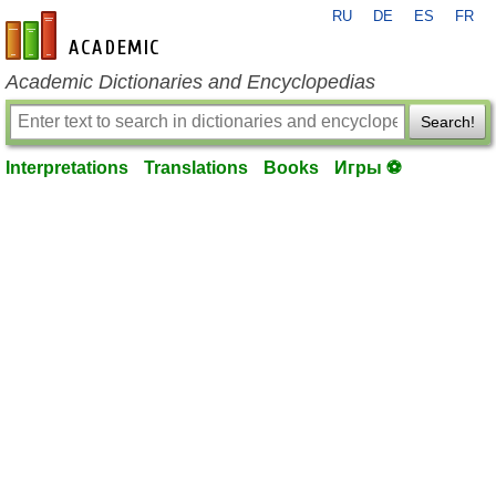
RU
DE
ES
FR
en-academic.com
Academic Dictionaries and Encyclopedias
Search!
Interpretations
Translations
Books
Игры ⚽