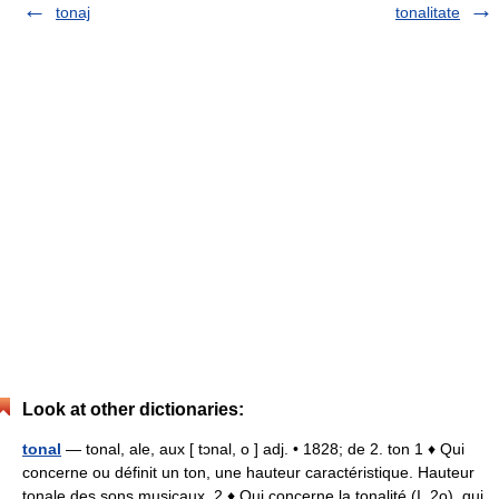
tonaj
tonalitate
Look at other dictionaries:
tonal
— tonal, ale, aux [ tɔnal, o ] adj. • 1828; de 2. ton 1 ♦ Qui
concerne ou définit un ton, une hauteur caractéristique. Hauteur
tonale des sons musicaux. 2 ♦ Qui concerne la tonalité (I, 2o), qui