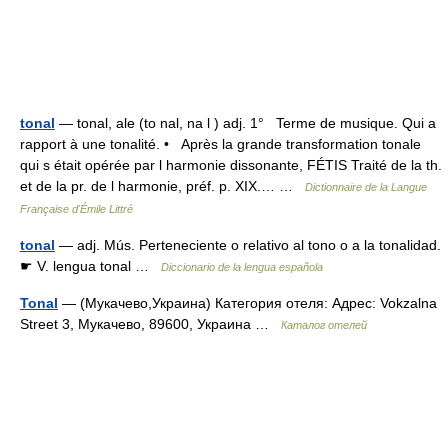
tonal
— tonal, ale (to nal, na l ) adj. 1° Terme de musique. Qui a
rapport à une tonalité. • Après la grande transformation tonale
qui s était opérée par l harmonie dissonante, FÉTIS Traité de la th.
et de la pr. de l harmonie, préf. p. XIX.… …
Dictionnaire de la Langue
Française d'Émile Littré
tonal
— adj. Mús. Perteneciente o relativo al tono o a la tonalidad.
☛ V. lengua tonal …
Diccionario de la lengua española
Tonal
— (Мукачево,Украина) Категория отеля: Адрес: Vokzalna
Street 3, Мукачево, 89600, Украина …
Каталог отелей