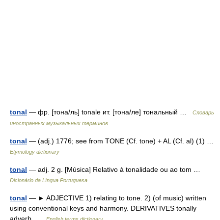
tonal
— фр. [тона/ль] tonale ит. [тона/ле] тональный …
Словарь
иностранных музыкальных терминов
tonal
— (adj.) 1776; see from TONE (Cf. tone) + AL (Cf. al) (1) …
Etymology dictionary
tonal
— adj. 2 g. [Música] Relativo à tonalidade ou ao tom …
Dicionário da Língua Portuguesa
tonal
— ► ADJECTIVE 1) relating to tone. 2) (of music) written
using conventional keys and harmony. DERIVATIVES tonally
adverb …
English terms dictionary