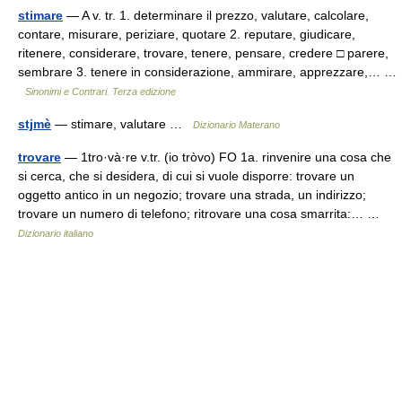
stimare
— A v. tr. 1. determinare il prezzo, valutare, calcolare,
contare, misurare, periziare, quotare 2. reputare, giudicare,
ritenere, considerare, trovare, tenere, pensare, credere □ parere,
sembrare 3. tenere in considerazione, ammirare, apprezzare,… …
Sinonimi e Contrari. Terza edizione
stjmè
— stimare, valutare …
Dizionario Materano
trovare
— 1tro·và·re v.tr. (io tròvo) FO 1a. rinvenire una cosa che
si cerca, che si desidera, di cui si vuole disporre: trovare un
oggetto antico in un negozio; trovare una strada, un indirizzo;
trovare un numero di telefono; ritrovare una cosa smarrita:… …
Dizionario italiano