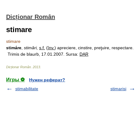
Dicționar Român
stimare
stimare
stimáre
,
stimări,
s.f.
(
înv.
) apreciere, cinstire, preţuire, respectare.
Trimis de blaurb, 17.01.2007. Sursa:
DAR
Dicționar Român
.
2013
.
Игры ⚽
Нужен реферат?
stimabilitate
stimarisi