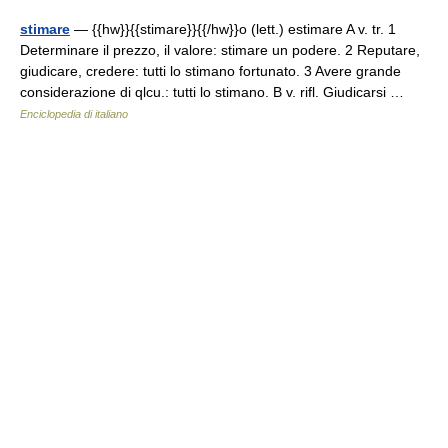
stimare
— {{hw}}{{stimare}}{{/hw}}o (lett.) estimare A v. tr. 1
Determinare il prezzo, il valore: stimare un podere. 2 Reputare,
giudicare, credere: tutti lo stimano fortunato. 3 Avere grande
considerazione di qlcu.: tutti lo stimano. B v. rifl. Giudicarsi …
Enciclopedia di italiano