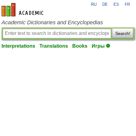
RU
DE
ES
FR
en-academic.com
Academic Dictionaries and Encyclopedias
Search!
Interpretations
Translations
Books
Игры ⚽