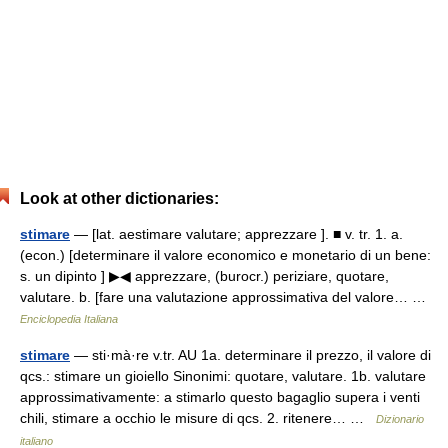
Look at other dictionaries:
stimare
— [lat. aestimare valutare; apprezzare ]. ■ v. tr. 1. a.
(econ.) [determinare il valore economico e monetario di un bene:
s. un dipinto ] ▶◀ apprezzare, (burocr.) periziare, quotare,
valutare. b. [fare una valutazione approssimativa del valore… …
Enciclopedia Italiana
stimare
— sti·mà·re v.tr. AU 1a. determinare il prezzo, il valore di
qcs.: stimare un gioiello Sinonimi: quotare, valutare. 1b. valutare
approssimativamente: a stimarlo questo bagaglio supera i venti
chili, stimare a occhio le misure di qcs. 2. ritenere… …
Dizionario
italiano