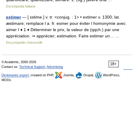
Enciclopedia Italiana
estimer
— [ ɛstime ] v. tr. <conjug. : 1> • extimer v. 1300; lat.
æstimare; remplace l a. fr. esmer pour éviter l homonymie avec
aimer I ♦ 1 ♦ Déterminer le prix, la valeur de (qqch.) par une
appréciation. ⇒ apprécier; estimation. Faire estimer un… …
Encyclopédie Universelle
© Academic, 2000-2026
18+
Contact us:
Technical Support
,
Advertising
Dictionaries export
, created on PHP,
Joomla,
Drupal,
WordPress,
MODx.