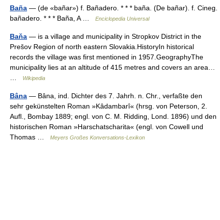
Baña
— (de «bañar») f. Bañadero. * * * baña. (De bañar). f. Cineg.
bañadero. * * * Baña, A …
Enciclopedia Universal
Baňa
— is a village and municipality in Stropkov District in the
Prešov Region of north eastern Slovakia.HistoryIn historical
records the village was first mentioned in 1957.GeographyThe
municipality lies at an altitude of 415 metres and covers an area…
…
Wikipedia
Bâna
— Bâna, ind. Dichter des 7. Jahrh. n. Chr., verfaßte den
sehr gekünstelten Roman »Kâdambarî« (hrsg. von Peterson, 2.
Aufl., Bombay 1889; engl. von C. M. Ridding, Lond. 1896) und den
historischen Roman »Harschatscharita« (engl. von Cowell und
Thomas …
Meyers Großes Konversations-Lexikon