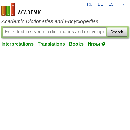
RU
DE
ES
FR
en-academic.com
Academic Dictionaries and Encyclopedias
Search!
Interpretations
Translations
Books
Игры ⚽