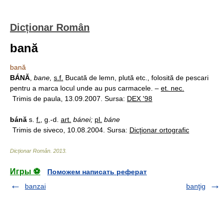
Dicționar Român
bană
bană
BÁNĂ
,
bane,
s.f.
Bucată de lemn, plută etc., folosită de pescari
pentru a marca locul unde au pus carmacele. –
et. nec.
Trimis de paula, 13.09.2007. Sursa:
DEX '98
bánă
s.
f.
, g.-d.
art.
bánei;
pl.
báne
Trimis de siveco, 10.08.2004. Sursa:
Dicţionar ortografic
Dicționar Român
.
2013
.
Игры ⚽
Поможем написать реферат
banzai
banţig