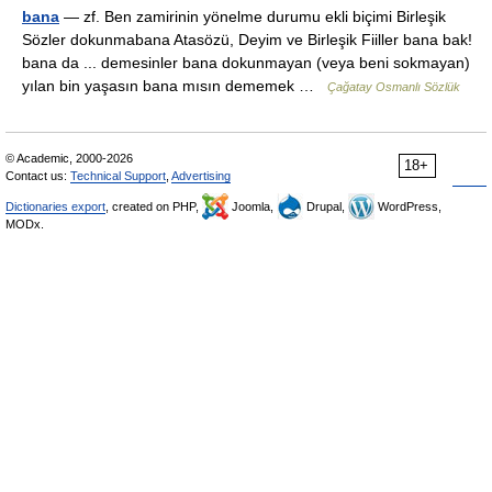
bana
— zf. Ben zamirinin yönelme durumu ekli biçimi Birleşik
Sözler dokunmabana Atasözü, Deyim ve Birleşik Fiiller bana bak!
bana da ... demesinler bana dokunmayan (veya beni sokmayan)
yılan bin yaşasın bana mısın dememek …
Çağatay Osmanlı Sözlük
© Academic, 2000-2026
18+
Contact us:
Technical Support
,
Advertising
Dictionaries export
, created on PHP,
Joomla,
Drupal,
WordPress,
MODx.