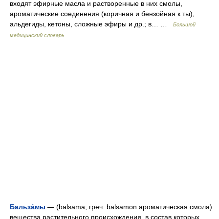
входят эфирные масла и растворенные в них смолы,
ароматические соединения (коричная и бензойная к ты),
альдегиды, кетоны, сложные эфиры и др.; в… …
Большой
медицинский словарь
Бальза́мы
— (balsama; греч. balsamon ароматическая смола)
вещества растительного происхождения, в состав которых