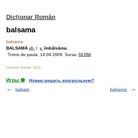
Dicționar Român
balsama
balsama
BALSAMÁ
vb.
I.
v.
îmbălsăma.
Trimis de paula, 14.04.2009. Sursa:
DLRM
Dicționar Român
.
2013
.
Игры ⚽
Нужно решить контрольную?
balsam
balsamic