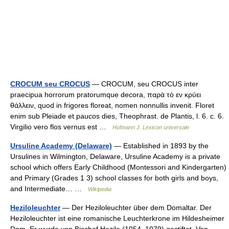
CROCUM seu CROCUS
— CROCUM, seu CROCUS inter
praecipua horrorum pratorumque decora, παρὰ τὸ εν κρύει
θάλλειν, quod in frigores floreat, nomen nonnullis invenit. Floret
enim sub Pleiade et paucos dies, Theophrast. de Plantis, l. 6. c. 6.
Virgilio vero flos vernus est …
Hofmann J. Lexicon universale
Ursuline Academy (Delaware)
— Established in 1893 by the
Ursulines in Wilmington, Delaware, Ursuline Academy is a private
school which offers Early Childhood (Montessori and Kindergarten)
and Primary (Grades 1 3) school classes for both girls and boys,
and Intermediate… …
Wikipedia
Heziloleuchter
— Der Heziloleuchter über dem Domaltar. Der
Heziloleuchter ist eine romanische Leuchterkrone im Hildesheimer