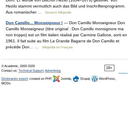
Dom. Er wurde von Bischof Hezilo (1054–1079) gestiftet. Von
Hezilo stammt vermutlich auch das Bild und Inschriftenprogramm.
Aus romanischer …
Deutsch Wikipedia
Don Camillo... Monseigneur !
— Don Camillo Monseigneur Don
Camillo Monseigneur (titre original : Don Camillo monsignore ma
non troppo) est un film italien réalisé par Carmine Gallone, sorti en
1961. Il fait suite au film La Grande Bagarre de Don Camillo et
précède Don… …
Wikipédia en Français
© Academic, 2000-2026
18+
Contact us:
Technical Support
,
Advertising
Dictionaries export
, created on PHP,
Joomla,
Drupal,
WordPress,
MODx.