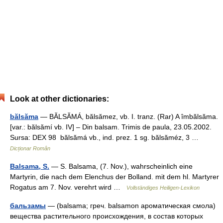
Look at other dictionaries:
bălsăma
— BĂLSĂMÁ, bălsămez, vb. I. tranz. (Rar) A îmbălsăma.
[var.: bălsămí vb. IV] – Din balsam. Trimis de paula, 23.05.2002.
Sursa: DEX 98 bălsămá vb., ind. prez. 1 sg. bălsăméz, 3 …
Dicționar Român
Balsama, S.
— S. Balsama, (7. Nov.), wahrscheinlich eine
Martyrin, die nach dem Elenchus der Bolland. mit dem hl. Martyrer
Rogatus am 7. Nov. verehrt wird …
Vollständiges Heiligen-Lexikon
бальзамы
— (balsama; греч. balsamon ароматическая смола)
вещества растительного происхождения, в состав которых