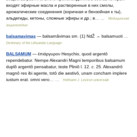
входят эфирные масла и растворенные в них смолы,
ароматические соединения (коричная и бензойная к ты),
альдегиды, кетоны, сложные эфиры и др.; в… …
Медицинская
энциклопедия
balsamavimas
— balsamãvimas sm. (1) NdŽ → balsamuoti …
Dictionary of the Lithuanian Language
BALSAMUM
— ἐπιάργυρον Hesychio, quod argentô
rependebatur. Nempe Alexandri Magni temporibus balsamum
duplô argentô pensabatur, teste Pliniô l. 12. c. 25. Alexandrô
magnô res ibi agente, totô die aestivô, unam concham implere
iustum erat. omni vero… …
Hofmann J. Lexicon universale