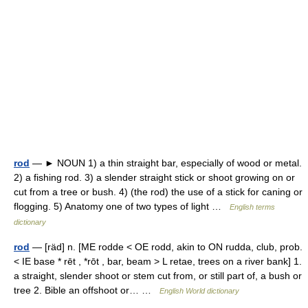
rod
— ► NOUN 1) a thin straight bar, especially of wood or metal.
2) a fishing rod. 3) a slender straight stick or shoot growing on or
cut from a tree or bush. 4) (the rod) the use of a stick for caning or
flogging. 5) Anatomy one of two types of light …
English terms
dictionary
rod
— [räd] n. [ME rodde < OE rodd, akin to ON rudda, club, prob.
< IE base * rēt , *rōt , bar, beam > L retae, trees on a river bank] 1.
a straight, slender shoot or stem cut from, or still part of, a bush or
tree 2. Bible an offshoot or… …
English World dictionary