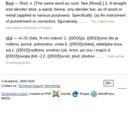
Rod
— Rod, n. [The same word as rood. See {Rood}.] 1. A straight
and slender stick; a wand; hence, any slender bar, as of wood or
metal (applied to various purposes). Specifically: (a) An instrument
of punishment or correction; figuratively,… …
The Collaborative
International Dictionary of English
rôd
— m 〈G rȍda, N mn ròdovi〉 1. {{001f}}a. {{001f}}ono što je
rođeno; porod, potomstvo, vrsta b. {{001f}}obitelj, obiteljska loza,
soj c. {{001f}}rodbina, srodnici (ob. krvni, po ocu i majci) d.
{{001f}}svojta [biti ∼] 2. {{001f}}urod, plod, plodovi… …
Veliki rječnik
hrvatskoga jezika
© Academic, 2000-2026
18+
Contact us:
Technical Support
,
Advertising
Dictionaries export
, created on PHP,
Joomla,
Drupal,
WordPress,
MODx.