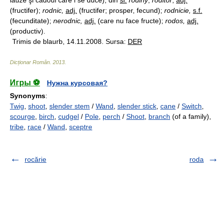
lăuze şi cadoul care i se duce), din
sl.
rodiny
;
roditor
,
adj.
(fructifer);
rodnic,
adj.
(fructifer; prosper, fecund);
rodnicie,
s.f.
(fecunditate);
nerodnic,
adj.
(care nu face fructe);
rodos,
adj.
(productiv).
Trimis de blaurb, 14.11.2008. Sursa:
DER
Dicționar Român
.
2013
.
Игры ⚽
Нужна курсовая?
Synonyms
:
Twig
,
shoot
,
slender stem
/
Wand
,
slender stick
,
cane
/
Switch
,
scourge
,
birch
,
cudgel
/
Pole
,
perch
/
Shoot
,
branch
(of a family),
tribe
,
race
/
Wand
,
sceptre
rocărie
roda