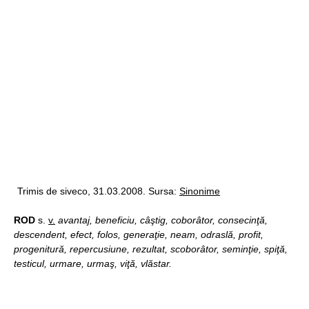
Trimis de siveco, 31.03.2008. Sursa:
Sinonime
ROD
s.
v.
avantaj, beneficiu, câştig, coborâtor, consecinţă,
descendent, efect, folos, generaţie, neam, odraslă, profit,
progenitură, repercusiune, rezultat, scoborâtor, seminţie, spiţă,
testicul, urmare, urmaş, viţă, vlăstar.