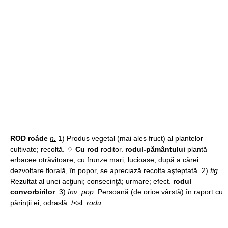
ROD roáde
n.
1) Produs vegetal (mai ales fruct) al plantelor
cultivate; recoltă. ♢
Cu rod
roditor.
rodul-pământului
plantă
erbacee otrăvitoare, cu frunze mari, lucioase, după a cărei
dezvoltare florală, în popor, se apreciază recolta aşteptată. 2)
fig.
Rezultat al unei acţiuni; consecinţă; urmare; efect.
rodul
convorbirilor
. 3)
înv
.
pop.
Persoană (de orice vârstă) în raport cu
părinţii ei; odraslă. /<
sl.
rodu