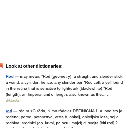
Look at other dictionaries:
Rod
— may mean: *Rod (geometry), a straight and slender stick;
a wand; a cylinder; hence, any slender bar *Rod cell, a cell found
in the retina that is sensitive to light/dark (black/white) *Rod
(length), an Imperial unit of length, also known as the… …
Wikipedia
rod
— rȏd m <G rȍda, N mn ròdovi> DEFINICIJA 1. a. ono što je
rođeno; porod, potomstvo, vrsta b. obitelj, obiteljska loza, soj c.
rodbina, srodnici (ob. krvni, po ocu i majci) d. svojta [biti rod] 2.