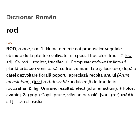
Dicționar Român
rod
rod
ROD,
roade
,
s.n.
1.
Nume generic dat produselor vegetale
obţinute de la plantele cultivate, în special fructelor; fruct. ♢
loc.
adj.
Cu rod
= roditor, fructifer. ♢ Compuse:
rodul-pământului
=
plantă erbacee veninoasă, cu frunze mari, late şi lucioase, după a
cărei dezvoltare florală poporul apreciază recolta anului
(Arum
maculatum)
; (
înv.
)
rod-de-zahăr
= dulceaţă de trandafiri;
rodozahar.
2.
fig.
Urmare, rezultat, efect (al unei acţiuni). ♦ Folos,
avantaj.
3.
(
pop.
) Copil, prunc, vlăstar, odraslă. [
var.
: (rar)
roádă
s.f.
] – Din
sl.
rodŭ
.