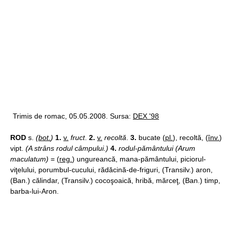
Trimis de romac, 05.05.2008. Sursa:
DEX '98
ROD
s.
(
bot.
)
1.
v.
fruct
.
2.
v.
recoltă
.
3.
bucate (
pl.
), recoltă, (
înv.
)
vipt.
(A strâns rodul câmpului.)
4.
rodul-pământului (Arum
maculatum)
= (
reg.
) ungureancă, mana-pământului, piciorul-
viţelului, porumbul-cucului, rădăcină-de-friguri, (Transilv.) aron,
(Ban.) călindar, (Transilv.) cocoşoaică, hribă, mărceţ, (Ban.) timp,
barba-lui-Aron.