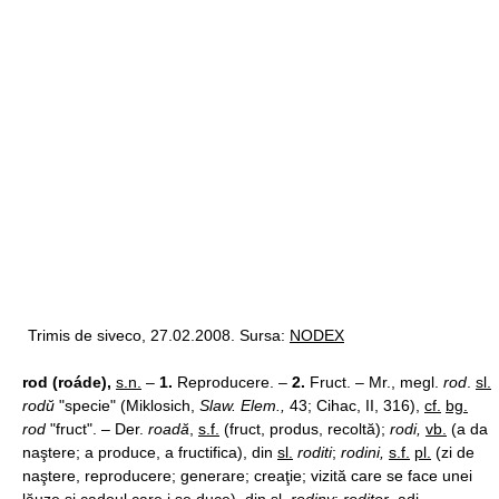
Trimis de siveco, 27.02.2008. Sursa:
NODEX
rod (roáde),
s.n.
–
1.
Reproducere. –
2.
Fruct. – Mr., megl.
rod
.
sl.
rodŭ
"specie" (Miklosich,
Slaw. Elem.,
43; Cihac, II, 316),
cf.
bg.
rod
"fruct". – Der.
roadă
,
s.f.
(fruct, produs, recoltă);
rodi,
vb.
(a da
naştere; a produce, a fructifica), din
sl.
roditi
;
rodini,
s.f.
pl.
(zi de
naştere, reproducere; generare; creaţie; vizită care se face unei