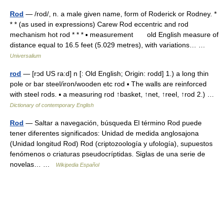
Rod
— /rod/, n. a male given name, form of Roderick or Rodney. *
* * (as used in expressions) Carew Rod eccentric and rod
mechanism hot rod * * * ▪ measurement old English measure of
distance equal to 16.5 feet (5.029 metres), with variations… …
Universalium
rod
— [rɔd US ra:d] n [: Old English; Origin: rodd] 1.) a long thin
pole or bar steel/iron/wooden etc rod ▪ The walls are reinforced
with steel rods. ▪ a measuring rod ↑basket, ↑net, ↑reel, ↑rod 2.) …
Dictionary of contemporary English
Rod
— Saltar a navegación, búsqueda El término Rod puede
tener diferentes significados: Unidad de medida anglosajona
(Unidad longitud Rod) Rod (criptozoología y ufología), supuestos
fenómenos o criaturas pseudocríptidas. Siglas de una serie de
novelas… …
Wikipedia Español