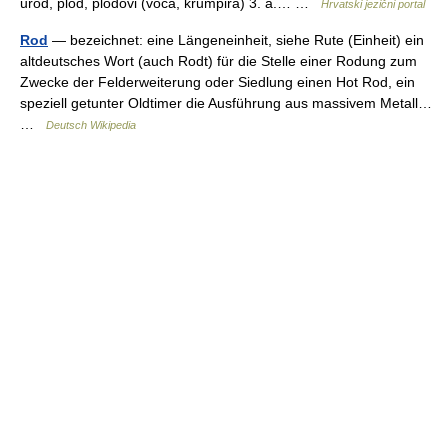
urod, plod, plodovi (voća, krumpira) 3. a.… …
Hrvatski jezični portal
Rod
— bezeichnet: eine Längeneinheit, siehe Rute (Einheit) ein
altdeutsches Wort (auch Rodt) für die Stelle einer Rodung zum
Zwecke der Felderweiterung oder Siedlung einen Hot Rod, ein
speziell getunter Oldtimer die Ausführung aus massivem Metall…
…
Deutsch Wikipedia