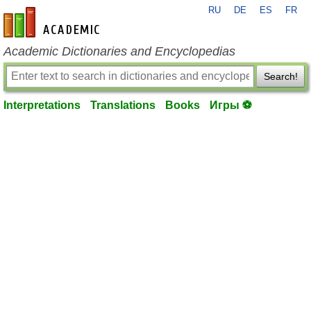
RU
DE
ES
FR
en-academic.com
Academic Dictionaries and Encyclopedias
Search!
Interpretations
Translations
Books
Игры ⚽