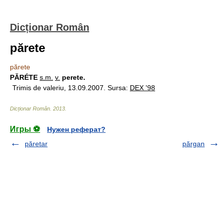
Dicționar Român
părete
părete
PĂRÉTE
s.m.
v.
perete.
Trimis de valeriu, 13.09.2007. Sursa:
DEX '98
Dicționar Român
.
2013
.
Игры ⚽
Нужен реферат?
păretar
părgan