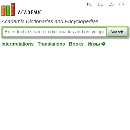
RU
DE
ES
FR
en-academic.com
Academic Dictionaries and Encyclopedias
Search!
Interpretations
Translations
Books
Игры ⚽