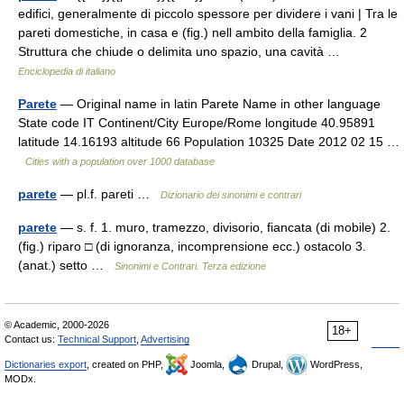
edifici, generalmente di piccolo spessore per dividere i vani | Tra le
pareti domestiche, in casa e (fig.) nell ambito della famiglia. 2
Struttura che chiude o delimita uno spazio, una cavità …
Enciclopedia di italiano
Parete
— Original name in latin Parete Name in other language
State code IT Continent/City Europe/Rome longitude 40.95891
latitude 14.16193 altitude 66 Population 10325 Date 2012 02 15 …
Cities with a population over 1000 database
parete
— pl.f. pareti …
Dizionario dei sinonimi e contrari
parete
— s. f. 1. muro, tramezzo, divisorio, fiancata (di mobile) 2.
(fig.) riparo □ (di ignoranza, incomprensione ecc.) ostacolo 3.
(anat.) setto …
Sinonimi e Contrari. Terza edizione
© Academic, 2000-2026
18+
Contact us:
Technical Support
,
Advertising
Dictionaries export
, created on PHP,
Joomla,
Drupal,
WordPress,
MODx.