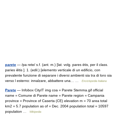
parete
— /pa rete/ s.f. (ant. m.) [lat. volg. pares ètis, per il class.
paries iĕtis ]. 1. (edil.) [elemento verticale di un edificio, con
prevalente funzione di separare i diversi ambienti sia tra di loro sia
verso l esterno: innalzare, abbattere una… …
Enciclopedia Italiana
Parete
— Infobox CityIT img coa = Parete Stemma.gif official
name = Comune di Parete name = Parete region = Campania
province = Province of Caserta (CE) elevation m = 70 area total
km2 = 5.7 population as of = Dec. 2004 population total = 10597
population …
Wikipedia