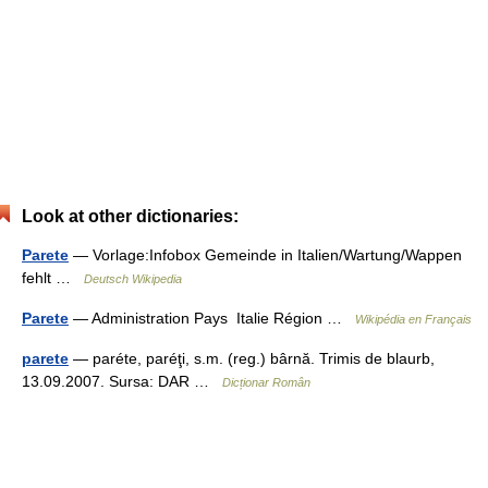
Look at other dictionaries:
Parete
— Vorlage:Infobox Gemeinde in Italien/Wartung/Wappen
fehlt …
Deutsch Wikipedia
Parete
— Administration Pays Italie Région …
Wikipédia en Français
parete
— paréte, paréţi, s.m. (reg.) bârnă. Trimis de blaurb,
13.09.2007. Sursa: DAR …
Dicționar Român