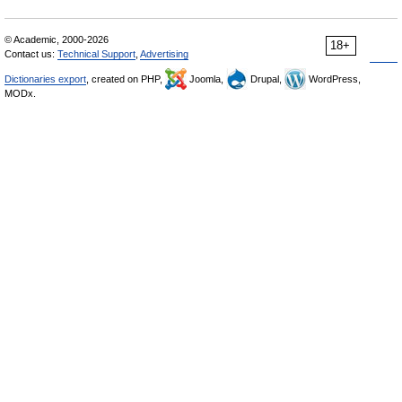
© Academic, 2000-2026
18+
Contact us:
Technical Support
,
Advertising
Dictionaries export
, created on PHP,
Joomla,
Drupal,
WordPress,
MODx.