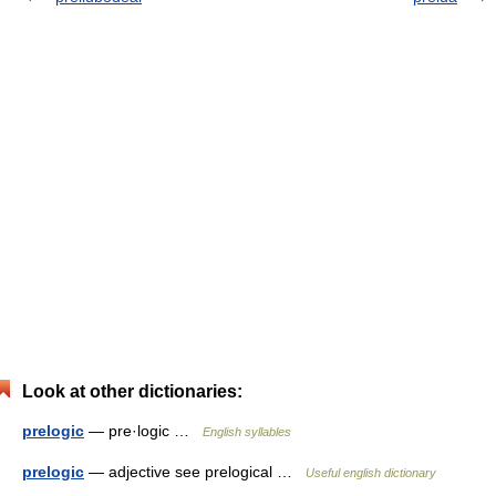
Look at other dictionaries:
prelogic
— pre·logic …
English syllables
prelogic
— adjective see prelogical …
Useful english dictionary