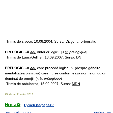
Trimis de siveco, 10.08.2004. Sursa:
Dicţionar ortografic
PRELÓGIC, -Ă
adj.
Anterior logicii. [<
fr.
prélogique
].
Trimis de LauraGellner, 13.09.2007. Sursa:
DN
PRELÓGIC, -Ă
adj.
care precedă logica. ♢ (despre gândire,
mentalitatea primitivă) care nu se conformează normelor logicii,
dominat de emoţii. (<
fr.
prélogique
)
Trimis de raduborza, 15.09.2007. Sursa:
MDN
Dicționar Român
.
2013
.
Игры ⚽
Нужен реферат?
preliubodeai
prelua