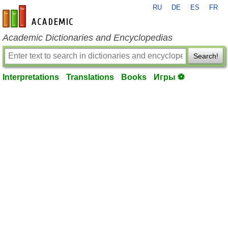
RU
DE
ES
FR
en-academic.com
Academic Dictionaries and Encyclopedias
Search!
Interpretations
Translations
Books
Игры ⚽