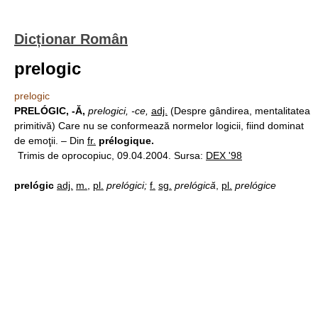
Dicționar Român
prelogic
prelogic
PRELÓGIC, -Ă,
prelogici, -ce,
adj.
(Despre gândirea, mentalitatea
primitivă) Care nu se conformează normelor logicii, fiind dominat
de emoţii. – Din
fr.
prélogique.
Trimis de oprocopiuc, 09.04.2004. Sursa:
DEX '98
prelógic
adj.
m.
,
pl.
prelógici;
f.
sg.
prelógică
,
pl.
prelógice