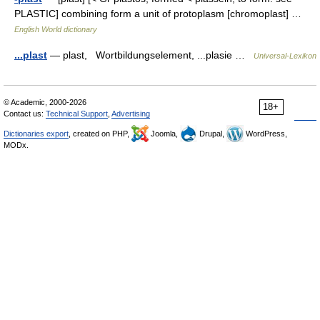
PLASTIC] combining form a unit of protoplasm [chromoplast] …
English World dictionary
...plast
— plast, Wortbildungselement, ...plasie …
Universal-Lexikon
© Academic, 2000-2026
18+
Contact us:
Technical Support
,
Advertising
Dictionaries export
, created on PHP,
Joomla,
Drupal,
WordPress,
MODx.