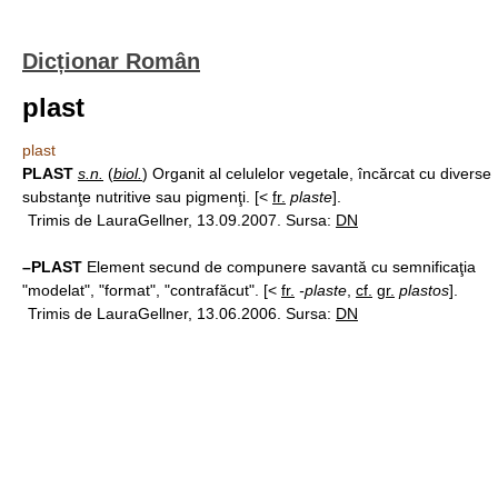
Dicționar Român
plast
plast
PLAST
s.n.
(
biol.
) Organit al celulelor vegetale, încărcat cu diverse
substanţe nutritive sau pigmenţi. [<
fr.
plaste
].
Trimis de LauraGellner, 13.09.2007. Sursa:
DN
–PLAST
Element secund de compunere savantă cu semnificaţia
"modelat", "format", "contrafăcut". [<
fr.
-plaste
,
cf.
gr.
plastos
].
Trimis de LauraGellner, 13.06.2006. Sursa:
DN