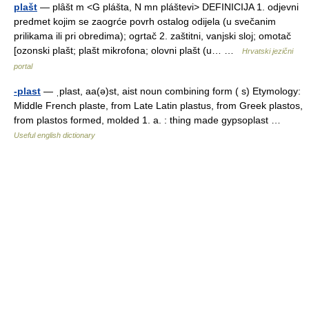
plašt
— plȃšt m <G plášta, N mn pláštevi> DEFINICIJA 1. odjevni
predmet kojim se zaogrće povrh ostalog odijela (u svečanim
prilikama ili pri obredima); ogrtač 2. zaštitni, vanjski sloj; omotač
[ozonski plašt; plašt mikrofona; olovni plašt (u… …
Hrvatski jezični
portal
-plast
— ˌplast, aa(ə)st, aist noun combining form ( s) Etymology:
Middle French plaste, from Late Latin plastus, from Greek plastos,
from plastos formed, molded 1. a. : thing made gypsoplast …
Useful english dictionary