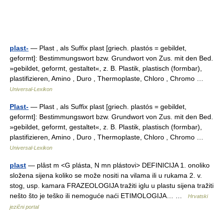
plast-
— Plast , als Suffix plast [griech. plastós = gebildet,
geformt]: Bestimmungswort bzw. Grundwort von Zus. mit den Bed.
»gebildet, geformt, gestaltet«, z. B. Plastik, plastisch (formbar),
plastifizieren, Amino , Duro , Thermoplaste, Chloro , Chromo …
Universal-Lexikon
Plast-
— Plast , als Suffix plast [griech. plastós = gebildet,
geformt]: Bestimmungswort bzw. Grundwort von Zus. mit den Bed.
»gebildet, geformt, gestaltet«, z. B. Plastik, plastisch (formbar),
plastifizieren, Amino , Duro , Thermoplaste, Chloro , Chromo …
Universal-Lexikon
plast
— plȃst m <G plásta, N mn plástovi> DEFINICIJA 1. onoliko
složena sijena koliko se može nositi na vilama ili u rukama 2. v.
stog, usp. kamara FRAZEOLOGIJA tražiti iglu u plastu sijena tražiti
nešto što je teško ili nemoguće naći ETIMOLOGIJA… …
Hrvatski
jezični portal