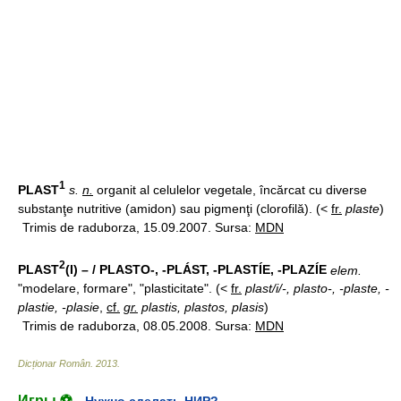
1
PLAST
s.
n.
organit al celulelor vegetale, încărcat cu diverse
substanţe nutritive (amidon) sau pigmenţi (clorofilă). (<
fr.
plaste
)
Trimis de raduborza, 15.09.2007. Sursa:
MDN
2
PLAST
(I) – / PLASTO-, -PLÁST, -PLASTÍE, -PLAZÍE
elem.
"modelare, formare", "plasticitate". (<
fr.
plast/i/-, plasto-, -plaste, -
plastie, -plasie
,
cf.
gr.
plastis, plastos, plasis
)
Trimis de raduborza, 08.05.2008. Sursa:
MDN
Dicționar Român
.
2013
.
Игры ⚽