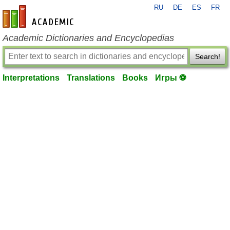
RU
DE
ES
FR
en-academic.com
Academic Dictionaries and Encyclopedias
Search!
Interpretations
Translations
Books
Игры ⚽