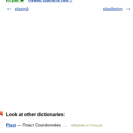
Нужно сделать НИР?
plasmă
plastbeton
Look at other dictionaries:
Plast
— Пласт Coordonnées …
Wikipédia en Français