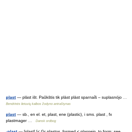
plast
— plàst išt. Paũkštis tik plàst plàst sparnai̇̃s – suplasnójo …
Bendrinės lietuvių kalbos žodyno antraštynas
plast
— sb., en el. et, plast, ene (plastic), i sms. plast , fx
plastmager …
Dansk ordbog
-plast
— [plast] [< Gr plastos, formed < plassein, to form: see