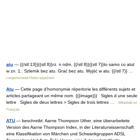
atu
— {{/stl 13}}{{stl 8}}rz. n ndm, {{/stl 8}}{{stl 7}}to samo co atut
w zn. 1.: Szlemik bez atu. Grać bez atu. Wyjść w atu. {{/stl 7}} …
Langenscheidt Polski wyjaśnień
Atu
— Cette page d’homonymie répertorie les différents sujets et
articles partageant un même nom. {{{image}}} Sigles d une seule
lettre Sigles de deux lettres > Sigles de trois lettres …
Wikipédia en
Français
ATU
— beschreibt: Aarne Thompson Uther, eine überarbeitete
Version des Aarne Thompson Index, in der Literaturwissenschaft
eine Klassifikation von Märchen und Schwankgruppen ADSL