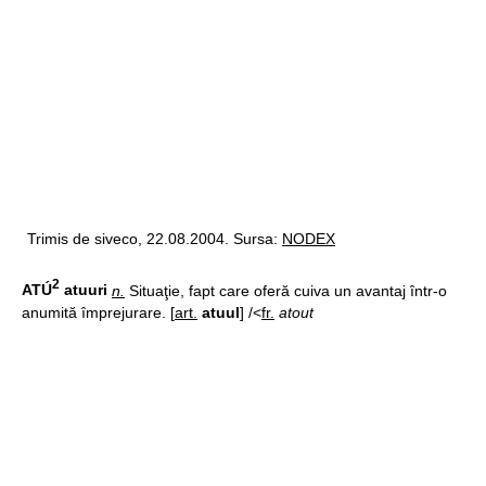
Trimis de siveco, 22.08.2004. Sursa:
NODEX
2
ATÚ
atuuri
n.
Situaţie, fapt care oferă cuiva un avantaj într-o
anumită împrejurare. [
art.
atuul
] /<
fr.
atout