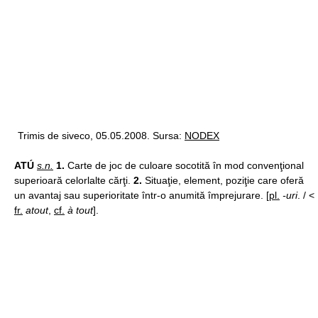
Trimis de siveco, 05.05.2008. Sursa:
NODEX
ATÚ
s.n.
1.
Carte de joc de culoare socotită în mod convenţional
superioară celorlalte cărţi.
2.
Situaţie, element, poziţie care oferă
un avantaj sau superioritate într-o anumită împrejurare. [
pl.
-uri
. / <
fr.
atout
,
cf.
à tout
].