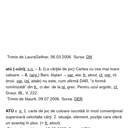
Trimis de LauraGellner, 06.03.2006. Sursa:
DN
atú (-uúri),
s.n.
–
1.
(La cărţile de joc) Cartea cu cea mai mare
valoare. –
2.
(
arg.
) Bani, biştari. –
var.
ata
.
fr.
atout
,
cf.
ngr.
τò
ἀτού.
var.
(
pl.
atale
) nu este, cum afirmă DAR, "o formă
romînizată" din
fr.
, ci der. de la
pl.
grec. Pentru uzul argotic,
cf.
Graur,
BL,
V, 222.
Trimis de blaurb, 09.07.2006. Sursa:
DER
ATÚ
s.
n.
1. carte de joc de culoare socotită în mod convenţional
superioară celorlalte cărţi. 2. situaţie, element, poziţie care oferă
un avantaj în plus. (<
fr.
atout
)