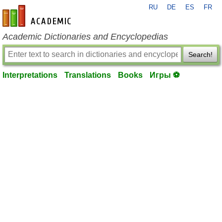
RU
DE
ES
FR
en-academic.com
Academic Dictionaries and Encyclopedias
Search!
Interpretations
Translations
Books
Игры ⚽