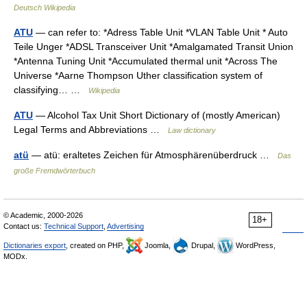
Deutsch Wikipedia
ATU
— can refer to: *Adress Table Unit *VLAN Table Unit * Auto
Teile Unger *ADSL Transceiver Unit *Amalgamated Transit Union
*Antenna Tuning Unit *Accumulated thermal unit *Across The
Universe *Aarne Thompson Uther classification system of
classifying… …
Wikipedia
ATU
— Alcohol Tax Unit Short Dictionary of (mostly American)
Legal Terms and Abbreviations …
Law dictionary
atü
— atü: eraltetes Zeichen für Atmosphärenüberdruck …
Das
große Fremdwörterbuch
© Academic, 2000-2026
18+
Contact us:
Technical Support
,
Advertising
Dictionaries export
, created on PHP,
Joomla,
Drupal,
WordPress,
MODx.