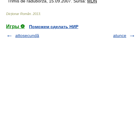
Trimis de raduborza, 15.09.2007. Sursa:
MDN
Dicționar Român
.
2013
.
Игры ⚽
Поможем сделать НИР
attosecundă
atunce