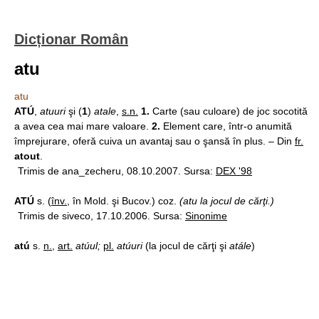
Dicționar Român
atu
atu
ATÚ
,
atuuri
şi (
1
)
atale
,
s.n.
1.
Carte (sau culoare) de joc socotită
a avea cea mai mare valoare.
2.
Element care, într-o anumită
împrejurare, oferă cuiva un avantaj sau o şansă în plus. – Din
fr.
atout
.
Trimis de ana_zecheru, 08.10.2007. Sursa:
DEX '98
ATÚ
s. (
înv.
, în Mold. şi Bucov.) coz.
(atu la jocul de cărţi.)
Trimis de siveco, 17.10.2006. Sursa:
Sinonime
atú
s.
n.
,
art.
atúul;
pl.
atúuri
(la jocul de cărţi şi
atále
)