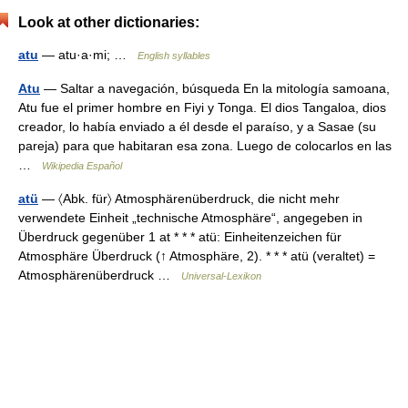
Look at other dictionaries:
atu
— atu·a·mi; …
English syllables
Atu
— Saltar a navegación, búsqueda En la mitología samoana,
Atu fue el primer hombre en Fiyi y Tonga. El dios Tangaloa, dios
creador, lo había enviado a él desde el paraíso, y a Sasae (su
pareja) para que habitaran esa zona. Luego de colocarlos en las
…
Wikipedia Español
atü
— 〈Abk. für〉 Atmosphärenüberdruck, die nicht mehr
verwendete Einheit „technische Atmosphäre“, angegeben in
Überdruck gegenüber 1 at * * * atü: Einheitenzeichen für
Atmosphäre Überdruck (↑ Atmosphäre, 2). * * * atü (veraltet) =
Atmosphärenüberdruck …
Universal-Lexikon