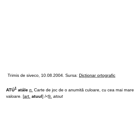
Trimis de siveco, 10.08.2004. Sursa:
Dicţionar ortografic
1
ATÚ
atále
n.
Carte de joc de o anumită culoare, cu cea mai mare
valoare. [
art.
atuul
] /<
fr.
atout