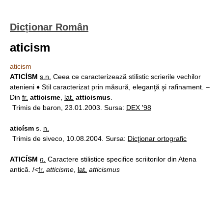
Dicționar Român
aticism
aticism
ATICÍSM
s.n.
Ceea ce caracterizează stilistic scrierile vechilor
atenieni ♦ Stil caracterizat prin măsură, eleganţă şi rafinament. –
Din
fr.
atticisme
,
lat.
atticismus
.
Trimis de baron, 23.01.2003. Sursa:
DEX '98
aticísm
s.
n.
Trimis de siveco, 10.08.2004. Sursa:
Dicţionar ortografic
ATICÍSM
n.
Caractere stilistice specifice scriitorilor din Atena
antică. /<
fr.
atticisme
,
lat.
atticismus