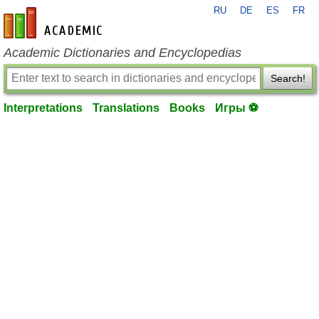
RU
DE
ES
FR
en-academic.com
Academic Dictionaries and Encyclopedias
Search!
Interpretations
Translations
Books
Игры ⚽