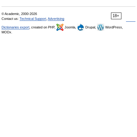
© Academic, 2000-2026
18+
Contact us:
Technical Support
,
Advertising
Dictionaries export
, created on PHP,
Joomla,
Drupal,
WordPress,
MODx.