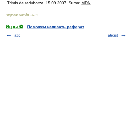
Trimis de raduborza, 15.09.2007. Sursa:
MDN
Dicționar Român
.
2013
.
Игры ⚽
Поможем написать реферат
atic
aticist