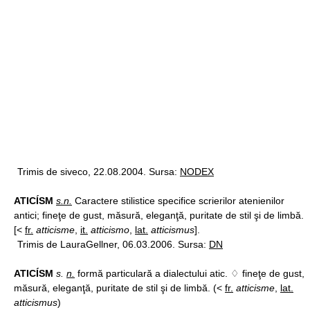
Trimis de siveco, 22.08.2004. Sursa:
NODEX
ATICÍSM
s.n.
Caractere stilistice specifice scrierilor atenienilor
antici; fineţe de gust, măsură, eleganţă, puritate de stil şi de limbă.
[<
fr.
atticisme
,
it.
atticismo
,
lat.
atticismus
].
Trimis de LauraGellner, 06.03.2006. Sursa:
DN
ATICÍSM
s.
n.
formă particulară a dialectului atic. ♢ fineţe de gust,
măsură, eleganţă, puritate de stil şi de limbă. (<
fr.
atticisme
,
lat.
atticismus
)