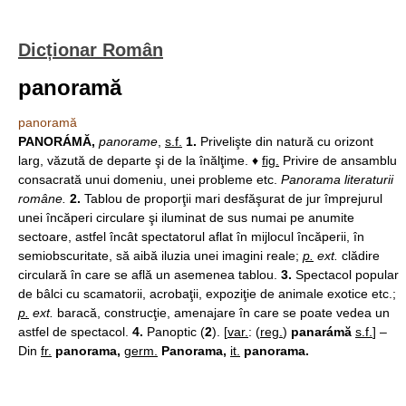
Dicționar Român
panoramă
panoramă
PANORÁMĂ,
panorame
,
s.f.
1.
Privelişte din natură cu orizont
larg, văzută de departe şi de la înălţime. ♦
fig.
Privire de ansamblu
consacrată unui domeniu, unei probleme etc.
Panorama literaturii
române.
2.
Tablou de proporţii mari desfăşurat de jur împrejurul
unei încăperi circulare şi iluminat de sus numai pe anumite
sectoare, astfel încât spectatorul aflat în mijlocul încăperii, în
semiobscuritate, să aibă iluzia unei imagini reale;
p.
ext.
clădire
circulară în care se află un asemenea tablou.
3.
Spectacol popular
de bâlci cu scamatorii, acrobaţii, expoziţie de animale exotice etc.;
p.
ext.
baracă, construcţie, amenajare în care se poate vedea un
astfel de spectacol.
4.
Panoptic (
2
). [
var.
: (
reg.
)
panarámă
s.f.
] –
Din
fr.
panorama,
germ.
Panorama,
it.
panorama.