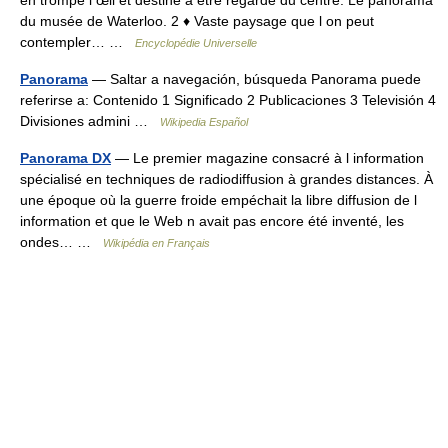
en trompe l œil et destiné à être regardé du centre. Le panorama
du musée de Waterloo. 2 ♦ Vaste paysage que l on peut
contempler… …
Encyclopédie Universelle
Panorama
— Saltar a navegación, búsqueda Panorama puede
referirse a: Contenido 1 Significado 2 Publicaciones 3 Televisión 4
Divisiones admini …
Wikipedia Español
Panorama DX
— Le premier magazine consacré à l information
spécialisé en techniques de radiodiffusion à grandes distances. À
une époque où la guerre froide empéchait la libre diffusion de l
information et que le Web n avait pas encore été inventé, les
ondes… …
Wikipédia en Français