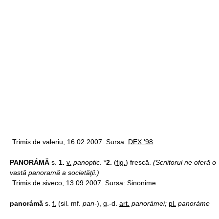
Trimis de valeriu, 16.02.2007. Sursa:
DEX '98
PANORÁMĂ
s.
1.
v.
panoptic
. *
2.
(
fig.
) frescă.
(Scriitorul ne oferă o
vastă panoramă a societăţii.)
Trimis de siveco, 13.09.2007. Sursa:
Sinonime
panorámă
s.
f.
(sil. mf.
pan-
), g.-d.
art.
panorámei;
pl.
panoráme