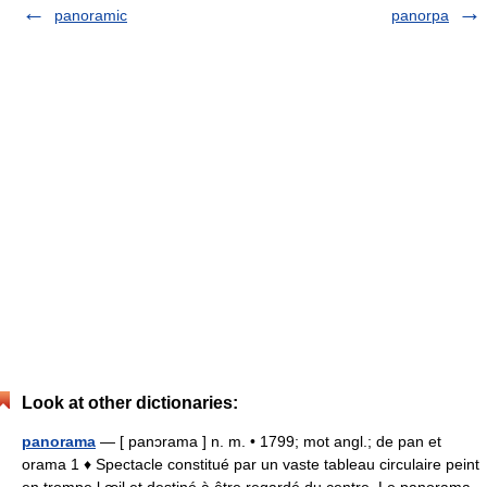
panoramic
panorpa
Look at other dictionaries:
panorama
— [ panɔrama ] n. m. • 1799; mot angl.; de pan et
orama 1 ♦ Spectacle constitué par un vaste tableau circulaire peint