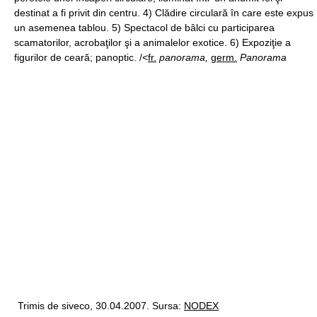
destinat a fi privit din centru. 4) Clădire circulară în care este expus
un asemenea tablou. 5) Spectacol de bâlci cu participarea
scamatorilor, acrobaţilor şi a animalelor exotice. 6) Expoziţie a
figurilor de ceară; panoptic. /<
fr.
panorama,
germ.
Panorama
Trimis de siveco, 30.04.2007. Sursa:
NODEX