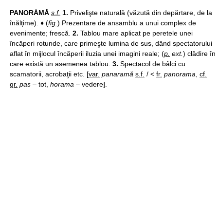
PANORÁMĂ
s.f.
1.
Privelişte naturală (văzută din depărtare, de la
înălţime). ♦ (
fig.
) Prezentare de ansamblu a unui complex de
evenimente; frescă.
2.
Tablou mare aplicat pe peretele unei
încăperi rotunde, care primeşte lumina de sus, dând spectatorului
aflat în mijlocul încăperii iluzia unei imagini reale; (
p.
ext.
) clădire în
care există un asemenea tablou.
3.
Spectacol de bâlci cu
scamatorii, acrobaţii etc. [
var.
panaramă
s.f.
/ <
fr.
panorama
,
cf.
gr.
pas
– tot,
horama
– vedere].