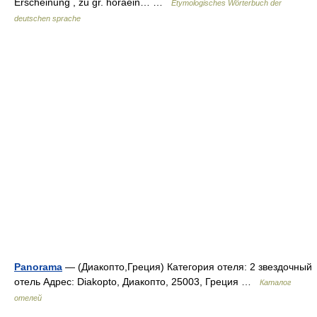
Erscheinung , zu gr. horáein… …
Etymologisches Wörterbuch der
deutschen sprache
Panorama
— (Диакопто,Греция) Категория отеля: 2 звездочный
отель Адрес: Diakopto, Диакопто, 25003, Греция …
Каталог
отелей