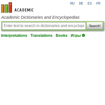
RU
DE
ES
FR
en-academic.com
Academic Dictionaries and Encyclopedias
Search!
Interpretations
Translations
Books
Игры ⚽