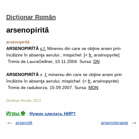
Dicționar Român
arsenopirită
arsenopirită
ARSENOPIRÍTĂ
s.f.
Minereu din care se obţine arsen prin
încălzire în absenţa aerului ; mispichel. [<
fr.
arsénopyrite
].
Trimis de LauraGellner, 10.11.2004. Sursa:
DN
ARSENOPIRÍTĂ
s.
f.
minereu din care se obţine arsen prin
încălzire în absenţa aerului; mispichel. (<
fr.
arsénopyrite
)
Trimis de raduborza, 15.09.2007. Sursa:
MDN
Dicționar Român
.
2013
.
Игры ⚽
Нужно сделать НИР?
arsenolit
arsenoterapie