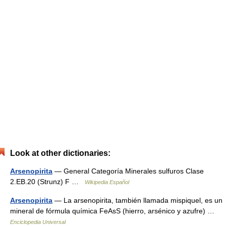
Look at other dictionaries:
Arsenopirita
— General Categoría Minerales sulfuros Clase
2.EB.20 (Strunz) F …
Wikipedia Español
Arsenopirita
— La arsenopirita, también llamada mispiquel, es un
mineral de fórmula química FeAsS (hierro, arsénico y azufre) …
Enciclopedia Universal