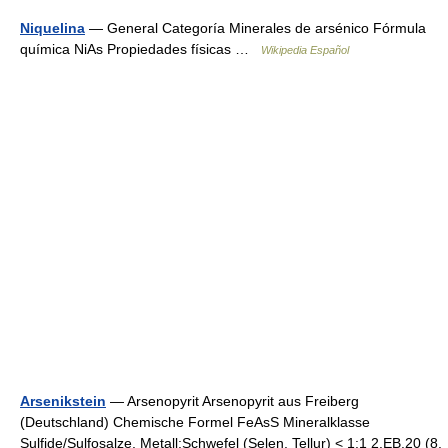
Niquelina
— General Categoría Minerales de arsénico Fórmula
química NiAs Propiedades físicas …
Wikipedia Español
Arsenikstein
— Arsenopyrit Arsenopyrit aus Freiberg
(Deutschland) Chemische Formel FeAsS Mineralklasse
Sulfide/Sulfosalze, Metall:Schwefel (Selen, Tellur) < 1:1 2.EB.20 (8.