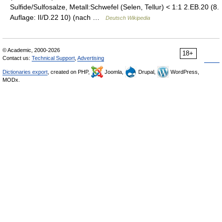
Sulfide/Sulfosalze, Metall:Schwefel (Selen, Tellur) < 1:1 2.EB.20 (8.
Auflage: II/D.22 10) (nach …
Deutsch Wikipedia
© Academic, 2000-2026
18+
Contact us:
Technical Support
,
Advertising
Dictionaries export
, created on PHP,
Joomla,
Drupal,
WordPress,
MODx.