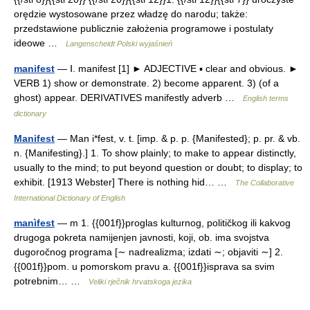
orędzie wystosowane przez władzę do narodu; także:
przedstawione publicznie założenia programowe i postulaty
ideowe …
Langenscheidt Polski wyjaśnień
manifest
— Ⅰ. manifest [1] ► ADJECTIVE ▪ clear and obvious. ►
VERB 1) show or demonstrate. 2) become apparent. 3) (of a
ghost) appear. DERIVATIVES manifestly adverb …
English terms
dictionary
Manifest
— Man i*fest, v. t. [imp. & p. p. {Manifested}; p. pr. & vb.
n. {Manifesting}.] 1. To show plainly; to make to appear distinctly,
usually to the mind; to put beyond question or doubt; to display; to
exhibit. [1913 Webster] There is nothing hid… …
The Collaborative
International Dictionary of English
manìfest
— m 1. {{001f}}proglas kulturnog, političkog ili kakvog
drugoga pokreta namijenjen javnosti, koji, ob. ima svojstva
dugoročnog programa [∼ nadrealizma; izdati ∼; objaviti ∼] 2.
{{001f}}pom. u pomorskom pravu a. {{001f}}isprava sa svim
potrebnim… …
Veliki rječnik hrvatskoga jezika