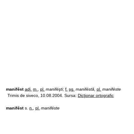
manifést
adj.
m.
,
pl.
maniféşti;
f.
sg.
maniféstă,
pl.
maniféste
Trimis de siveco, 10.08.2004. Sursa:
Dicţionar ortografic
manifést
s.
n.
,
pl.
maniféste