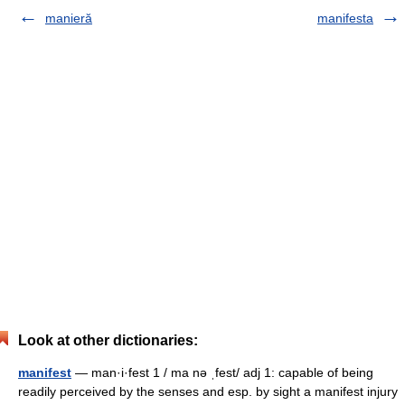
manieră
manifesta
Look at other dictionaries:
manifest
— man·i·fest 1 / ma nə ˌfest/ adj 1: capable of being
readily perceived by the senses and esp. by sight a manifest injury