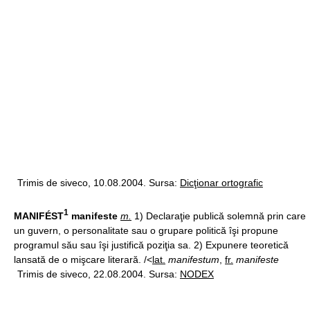
Trimis de siveco, 10.08.2004. Sursa:
Dicţionar ortografic
1
MANIFÉST
manifeste
m.
1) Declaraţie publică solemnă prin care
un guvern, o personalitate sau o grupare politică îşi propune
programul său sau îşi justifică poziţia sa. 2) Expunere teoretică
lansată de o mişcare literară. /<
lat.
manifestum
,
fr.
manifeste
Trimis de siveco, 22.08.2004. Sursa:
NODEX