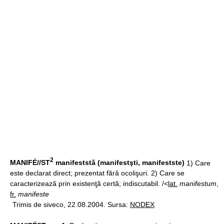
2
MANIFÉ//ST
manifeststă (manifestşti, manifestste)
1) Care
este declarat direct; prezentat fără ocolişuri. 2) Care se
caracterizează prin existenţă certă; indiscutabil. /<
lat.
manifestum
,
fr.
manifeste
Trimis de siveco, 22.08.2004. Sursa:
NODEX