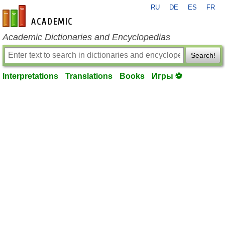
RU
DE
ES
FR
en-academic.com
Academic Dictionaries and Encyclopedias
Search!
Interpretations
Translations
Books
Игры ⚽