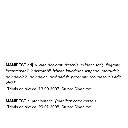
MANIFÉST
adj.
v.
clar, declarat, deschis, evident, făţiş, flagrant,
incontestabil, indiscutabil, izbitor, învederat, limpede, mărturisit,
neîndoielnic, neîndoios, netăgăduit, pregnant, recunoscut, vădit,
vizibil.
Trimis de siveco, 13.09.2007. Sursa:
Sinonime
MANIFÉST
s. proclamaţie.
(manifest către mase.)
Trimis de siveco, 29.01.2008. Sursa:
Sinonime