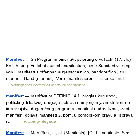
Manifest
— Sn Programm einer Gruppierung erw. fach. (17. Jh.)
Entlehnung. Entlehnt aus ml. manifestum, einer Substantivierung
von l. manifēstus offenbar, augenscheinlich, handgreiflich , zu l.
manus f. Hand (manuell). Verb: manifestieren. Ebenso nndl.… …
Etymologisches Wörterbuch der deutschen sprache
manifest
— manìfest m DEFINICIJA 1. proglas kulturnog,
političkog ili kakvog drugoga pokreta namijenjen javnosti, koji, ob.
ima svojstva dugoročnog programa [manifest nadrealizma; izdati
manifest; objaviti manifest] 2. pom. u pomorskom pravu a. isprava
sa… …
Hrvatski jezični portal
Manifest
— Man i*fest, n.; pl. {Manifests}. [Cf. F. manifeste. See