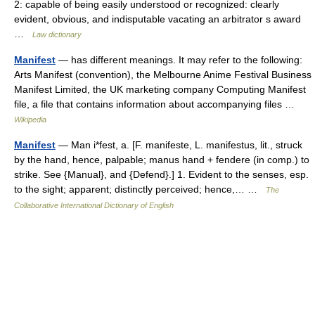
2: capable of being easily understood or recognized: clearly
evident, obvious, and indisputable vacating an arbitrator s award
…
Law dictionary
Manifest
— has different meanings. It may refer to the following:
Arts Manifest (convention), the Melbourne Anime Festival Business
Manifest Limited, the UK marketing company Computing Manifest
file, a file that contains information about accompanying files …
Wikipedia
Manifest
— Man i*fest, a. [F. manifeste, L. manifestus, lit., struck
by the hand, hence, palpable; manus hand + fendere (in comp.) to
strike. See {Manual}, and {Defend}.] 1. Evident to the senses, esp.
to the sight; apparent; distinctly perceived; hence,… …
The
Collaborative International Dictionary of English