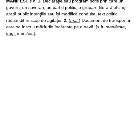
MANIFÉST
s.n.
1.
Declaraţie sau program scris prin care un
guvern, un suveran, un partid politic, o grupare literară etc. îşi
arată public intenţiile sau îşi modifică conduita; text politic
răspândit în scop de agitaţie.
2.
(
mar.
) Document de transport în
care se înscriu mărfurile încărcate pe o navă. [<
fr.
manifeste
,
engl.
manifest
].