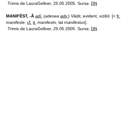
Trimis de LauraGellner, 25.05.2005. Sursa:
DN
MANIFÉST, -Ă
adj.
(
adesea
adv.
) Vădit, evident, vizibil. [<
fr.
manifeste
,
cf.
it.
manifesto
, lat
manifestus
].
Trimis de LauraGellner, 25.05.2005. Sursa:
DN