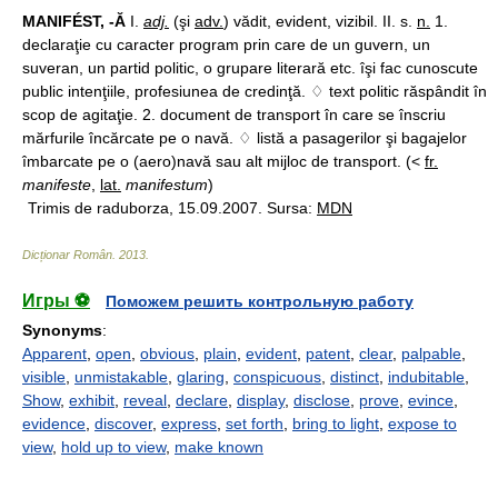
MANIFÉST, -Ă
I.
adj.
(şi
adv.
) vădit, evident, vizibil. II. s.
n.
1.
declaraţie cu caracter program prin care de un guvern, un
suveran, un partid politic, o grupare literară etc. îşi fac cunoscute
public intenţiile, profesiunea de credinţă. ♢ text politic răspândit în
scop de agitaţie. 2. document de transport în care se înscriu
mărfurile încărcate pe o navă. ♢ listă a pasagerilor şi bagajelor
îmbarcate pe o (aero)navă sau alt mijloc de transport. (<
fr.
manifeste
,
lat.
manifestum
)
Trimis de raduborza, 15.09.2007. Sursa:
MDN
Dicționar Român
.
2013
.
Игры ⚽
Поможем решить контрольную работу
Synonyms
:
Apparent
,
open
,
obvious
,
plain
,
evident
,
patent
,
clear
,
palpable
,
visible
,
unmistakable
,
glaring
,
conspicuous
,
distinct
,
indubitable
,
Show
,
exhibit
,
reveal
,
declare
,
display
,
disclose
,
prove
,
evince
,
evidence
,
discover
,
express
,
set forth
,
bring to light
,
expose to
view
,
hold up to view
,
make known