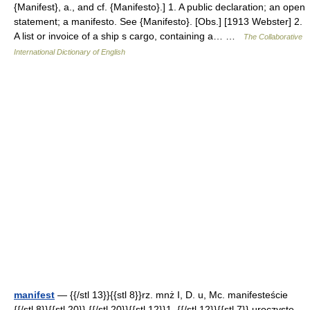
{Manifest}, a., and cf. {Manifesto}.] 1. A public declaration; an open
statement; a manifesto. See {Manifesto}. [Obs.] [1913 Webster] 2.
A list or invoice of a ship s cargo, containing a… …
The Collaborative
International Dictionary of English
manifest
— {{/stl 13}}{{stl 8}}rz. mnż I, D. u, Mc. manifesteście
{{/stl 8}}{{stl 20}} {{/stl 20}}{{stl 12}}1. {{/stl 12}}{{stl 7}} uroczyste