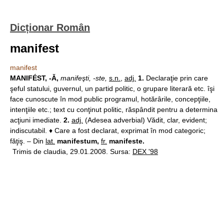
Dicționar Român
manifest
manifest
MANIFÉST, -Ă,
manifeşti, -ste,
s.n.
,
adj.
1.
Declaraţie prin care
şeful statului, guvernul, un partid politic, o grupare literară etc. îşi
face cunoscute în mod public programul, hotărârile, concepţiile,
intenţiile etc.; text cu conţinut politic, răspândit pentru a determina
acţiuni imediate.
2.
adj.
(Adesea adverbial) Vădit, clar, evident;
indiscutabil. ♦ Care a fost declarat, exprimat în mod categoric;
făţiş. – Din
lat.
manifestum,
fr.
manifeste.
Trimis de claudia, 29.01.2008. Sursa:
DEX '98