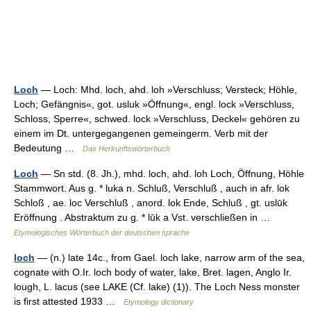
Loch
— Loch: Mhd. loch, ahd. loh »Verschluss; Versteck; Höhle,
Loch; Gefängnis«, got. usluk »Öffnung«, engl. lock »Verschluss,
Schloss, Sperre«, schwed. lock »Verschluss, Deckel« gehören zu
einem im Dt. untergegangenen gemeingerm. Verb mit der
Bedeutung …
Das Herkunftswörterbuch
Loch
— Sn std. (8. Jh.), mhd. loch, ahd. loh Loch, Öffnung, Höhle
Stammwort. Aus g. * luka n. Schluß, Verschluß , auch in afr. lok
Schloß , ae. loc Verschluß , anord. lok Ende, Schluß , gt. uslūk
Eröffnung . Abstraktum zu g. * lūk a Vst. verschließen in …
Etymologisches Wörterbuch der deutschen sprache
loch
— (n.) late 14c., from Gael. loch lake, narrow arm of the sea,
cognate with O.Ir. loch body of water, lake, Bret. lagen, Anglo Ir.
lough, L. lacus (see LAKE (Cf. lake) (1)). The Loch Ness monster
is first attested 1933 …
Etymology dictionary