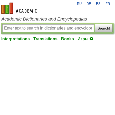
RU
DE
ES
FR
en-academic.com
Academic Dictionaries and Encyclopedias
Search!
Interpretations
Translations
Books
Игры ⚽