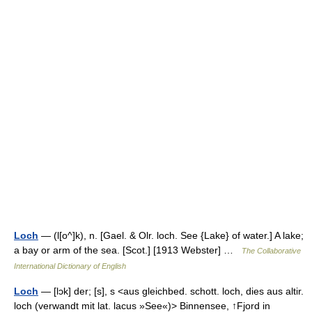
Loch
— (l[o^]k), n. [Gael. & Olr. loch. See {Lake} of water.] A lake;
a bay or arm of the sea. [Scot.] [1913 Webster] …
The Collaborative
International Dictionary of English
Loch
— [lɔk] der; [s], s <aus gleichbed. schott. loch, dies aus altir.
loch (verwandt mit lat. lacus »See«)> Binnensee, ↑Fjord in