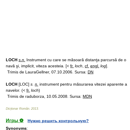
LOCH
s.n.
Instrument cu care se măsoară distanţa parcursă de o
navă şi, implicit, viteza acesteia. [<
fr.
loch
,
cf.
engl.
log
].
Trimis de LauraGellner, 07.10.2006. Sursa:
DN
LOCH
[LOC]
s.
n.
instrument pentru măsurarea vitezei aparente a
navelor. (<
fr.
loch
)
Trimis de raduborza, 10.05.2008. Sursa:
MDN
Dicționar Român
.
2013
.
Игры ⚽
Нужно решить контрольную?
Synonyms
: