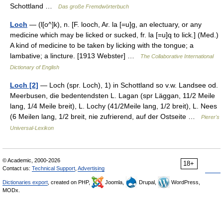
Schottland …
Das große Fremdwörterbuch
Loch
— (l[o^]k), n. [F. looch, Ar. la [=u]g, an electuary, or any
medicine which may be licked or sucked, fr. la [=u]q to lick.] (Med.)
A kind of medicine to be taken by licking with the tongue; a
lambative; a lincture. [1913 Webster] …
The Collaborative International
Dictionary of English
Loch [2]
— Loch (spr. Loch), 1) in Schottland so v.w. Landsee od.
Meerbusen, die bedentendsten L. Lagan (spr Läggan, 11/2 Meile
lang, 1/4 Meile breit), L. Lochy (41/2Meile lang, 1/2 breit), L. Nees
(6 Meilen lang, 1/2 breit, nie zufrierend, auf der Ostseite …
Pierer's
Universal-Lexikon
© Academic, 2000-2026
18+
Contact us:
Technical Support
,
Advertising
Dictionaries export
, created on PHP,
Joomla,
Drupal,
WordPress,
MODx.