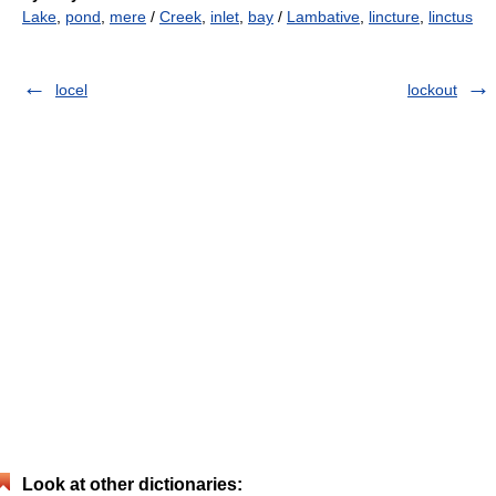
Lake
,
pond
,
mere
/
Creek
,
inlet
,
bay
/
Lambative
,
lincture
,
linctus
locel
lockout
Look at other dictionaries: