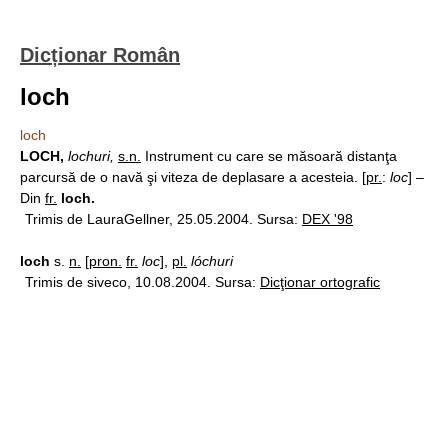
Dicționar Român
loch
loch
LOCH,
lochuri,
s.n.
Instrument cu care se măsoară distanţa
parcursă de o navă şi viteza de deplasare a acesteia. [
pr.
:
loc
] –
Din
fr.
loch.
Trimis de LauraGellner, 25.05.2004. Sursa:
DEX '98
loch
s.
n.
[
pron.
fr.
loc
],
pl.
lóchuri
Trimis de siveco, 10.08.2004. Sursa:
Dicţionar ortografic