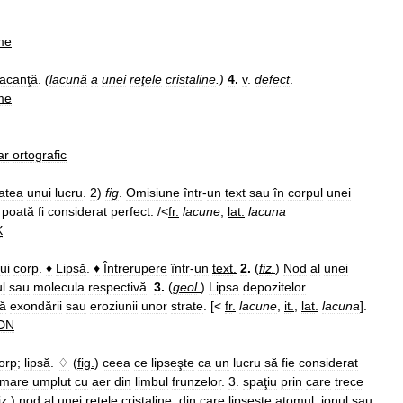
me
acanţă
.
(
lacună
a
unei
reţele
cristaline
.)
4
.
v
.
defect
.
me
ar
ortografic
tatea
unui
lucru
.
2
)
fig
.
Omisiune
într
-
un
text
sau
în
corpul
unei
poată
fi
considerat
perfect
. /<
fr
.
lacune
,
lat
.
lacuna
X
ui
corp
.
♦
Lipsă
.
♦
Întrerupere
într
-
un
text
.
2
.
(
fiz
.
)
Nod
al
unei
l
sau
molecula
respectivă
.
3
.
(
geol
.
)
Lipsa
depozitelor
tă
exondării
sau
eroziunii
unor
strate
. [<
fr
.
lacune
,
it
.
,
lat
.
lacuna
].
DN
orp
;
lipsă
.
♢
(
fig
.
)
ceea
ce
lipseşte
ca
un
lucru
să
fie
considerat
mare
umplut
cu
aer
din
limbul
frunzelor
.
3
.
spaţiu
prin
care
trece
iz
.
)
nod
al
unei
reţele
cristaline
,
din
care
lipseşte
atomul
,
ionul
sau