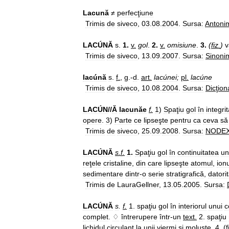
Lacună
≠
perfecţiune
Trimis
de
siveco
,
03
.
08
.
2004
.
Sursa:
Antoni
LACÚNĂ
s
.
1
.
v
.
gol
.
2
.
v
.
omisiune
.
3
.
(
fiz
.
)
v
Trimis
de
siveco
,
13
.
09
.
2007
.
Sursa:
Sinoni
lacúnă
s
.
f
.
,
g
.-
d
.
art
.
lacúnei
;
pl
.
lacúne
Trimis
de
siveco
,
10
.
08
.
2004
.
Sursa:
Dicţion
LACÚN
//
Ă
lacunăe
f
.
1
)
Spaţiu
gol
în
integri
opere
.
3
)
Parte
ce
lipseşte
pentru
ca
ceva
să
Trimis
de
siveco
,
25
.
09
.
2008
.
Sursa:
NODE
LACÚNĂ
s
.
f
.
1
.
Spaţiu
gol
în
continuitatea
un
reţele
cristaline
,
din
care
lipseşte
atomul
,
ionu
sedimentare
dintr
-
o
serie
stratigrafică
,
datori
Trimis
de
LauraGellner
,
13
.
05
.
2005
.
Sursa:
LACÚNĂ
s
.
f
.
1
.
spaţiu
gol
în
interiorul
unui
c
complet
.
♢
întrerupere
într
-
un
text
.
2
.
spaţiu
lichidul
circulant
la
unii
viermi
şi
moluşte
.
4
. (
f