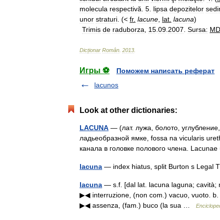
molecula
respectivă
.
5
.
lipsa
depozitelor
sedi
unor
straturi
. (<
fr
.
lacune
,
lat
.
lacuna
)
Trimis
de
raduborza
,
15
.
09
.
2007
.
Sursa:
M
Dicționar
Român
.
2013
.
Игры ⚽
Поможем написать реферат
lacunos
Look at other dictionaries:
LACUNA
— (лат. лужа, болото, углубление
ладьеобразной ямке, fossa na vicularis ur
канала в головке полового члена. Lacunae
lacuna
— index hiatus, split Burton s Legal
lacuna
— s.f. [dal lat. lacuna laguna; cavità;
▶◀ interruzione, (non com.) vacuo, vuoto. b. [i
▶◀ assenza, (fam.) buco (la sua …
Encicloped