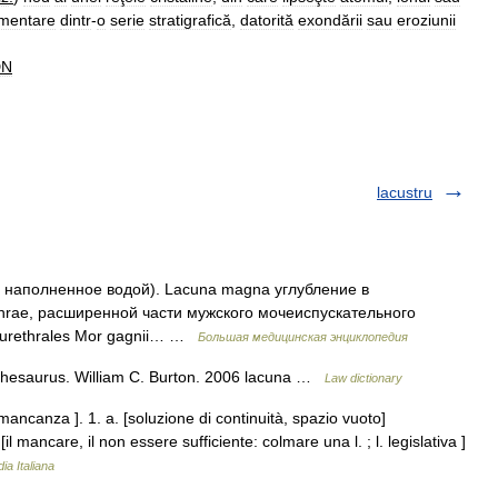
mentare
dintr
-
o
serie
stratigrafică
,
datorită
exondării
sau
eroziunii
DN
lacustru
, наполненное водой). Lacuna magna углубление в
ethrae, расширенной части мужского мочеиспускательного
 urethrales Mor gagnii… …
Большая медицинская энциклопедия
 Thesaurus. William C. Burton. 2006 lacuna …
Law dictionary
 mancanza ]. 1. a. [soluzione di continuità, spazio vuoto]
l mancare, il non essere sufficiente: colmare una l. ; l. legislativa ]
ia Italiana