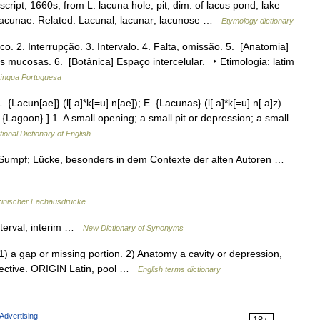
ript, 1660s, from L. lacuna hole, pit, dim. of lacus pond, lake
is lacunae. Related: Lacunal; lacunar; lacunose …
Etymology dictionary
. 2. Interrupção. 3. Intervalo. 4. Falta, omissão. 5. [Anatomia]
 mucosas. 6. [Botânica] Espaço intercelular. ‣ Etimologia: latim
Língua Portuguesa
L. {Lacun[ae]} (l[.a]*k[=u] n[ae]); E. {Lacunas} (l[.a]*k[=u] n[.a]z).
ee {Lagoon}.] 1. A small opening; a small pit or depression; a small
tional Dictionary of English
, Sumpf; Lücke, besonders in dem Contexte der alten Autoren …
inischer Fachausdrücke
interval, interim …
New Dictionary of Synonyms
 a gap or missing portion. 2) Anatomy a cavity or depression,
jective. ORIGIN Latin, pool …
English terms dictionary
Advertising