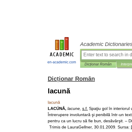
Academic Dictionarie
en-academic.com
Dicționar Român
Interpr
Dicționar Român
lacună
lacună
LACÚNĂ
,
lacune
,
s
.
f
.
Spaţiu
gol
în
interiorul
Întrerupere
involuntară
şi
penibilă
într
-
un
text
pentru
ca
un
lucru
să
fie
bun
,
desăvârşit
. –
D
Trimis
de
LauraGellner
,
30
.
01
.
2009
.
Sursa: