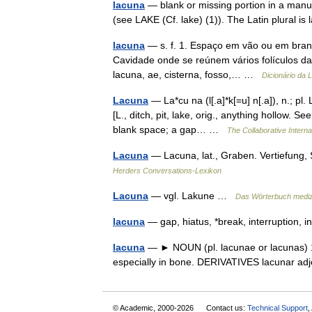
lacuna
— blank or missing portion in a manusc
(see LAKE (Cf. lake) (1)). The Latin plural 
lacuna
— s. f. 1. Espaço em vão ou em branco
Cavidade onde se reúnem vários folículos das
lacuna, ae, cisterna, fosso,… …
Dicionário da 
Lacuna
— La*cu na (l[.a]*k[=u] n[.a]), n.; pl. 
[L., ditch, pit, lake, orig., anything hollow. S
blank space; a gap… …
The Collaborative Interna
Lacuna
— Lacuna, lat., Graben. Vertiefung
Herders Conversations-Lexikon
Lacuna
— vgl. Lakune …
Das Wörterbuch mediz
lacuna
— gap, hiatus, *break, interruption, 
lacuna
— ► NOUN (pl. lacunae or lacunas) 1)
especially in bone. DERIVATIVES lacunar ad
© Academic, 2000-2026
Contact us:
Technical Support
,