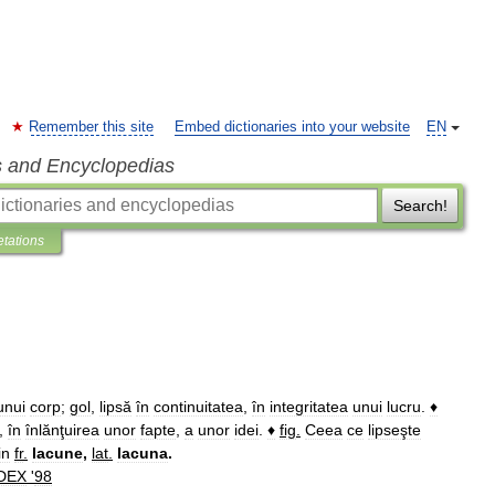
Remember this site
Embed dictionaries into your website
EN
s and Encyclopedias
Search!
etations
unui
corp
;
gol
,
lipsă
în
continuitatea
,
în
integritatea
unui
lucru
.
♦
,
în
înlănţuirea
unor
fapte
,
a
unor
idei
.
♦
fig
.
Ceea
ce
lipseşte
in
fr
.
lacune
,
lat
.
lacuna
.
DEX
'
98