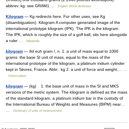
abbrev. kg: see GRAM1 …
English World dictionary
Kilogram
— Kg redirects here. For other uses, see Kg
(disambiguation). Kilogram A computer generated image of the
international prototype kilogram (IPK). The IPK is the kilogram.
The IPK, which is roughly the size of a golf ball, sits here alongside
a ruler …
Wikipedia
kilogram
— /kil euh gram /, n. 1. a unit of mass equal to 1000
grams: the base SI unit of mass, equal to the mass of the
international prototype of the kilogram, a platinum iridium cylinder
kept in Sèvres, France. Abbr.: kg 2. a unit of force and weight,… …
Universalium
kilogram
— (kg) 1. the base unit of mass in the SI and MKS
versions of the metric system. The kilogram is defined as the mass
of the standard kilogram, a platinum iridium bar in the custody of
the International Bureau of Weights and Measures (BIPM) near…
…
Dictionary of units of measurement