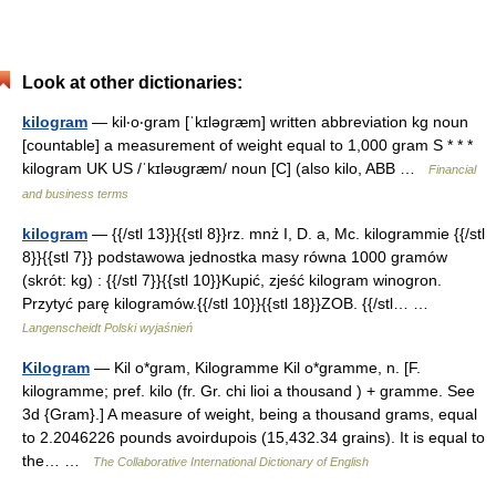
Look at other dictionaries:
kilogram
— kil‧o‧gram [ˈkɪləgræm] written abbreviation kg noun
[countable] a measurement of weight equal to 1,000 gram S * * *
kilogram UK US /ˈkɪləʊgræm/ noun [C] (also kilo, ABB …
Financial
and business terms
kilogram
— {{/stl 13}}{{stl 8}}rz. mnż I, D. a, Mc. kilogrammie {{/stl
8}}{{stl 7}} podstawowa jednostka masy równa 1000 gramów
(skrót: kg) : {{/stl 7}}{{stl 10}}Kupić, zjeść kilogram winogron.
Przytyć parę kilogramów.{{/stl 10}}{{stl 18}}ZOB. {{/stl… …
Langenscheidt Polski wyjaśnień
Kilogram
— Kil o*gram, Kilogramme Kil o*gramme, n. [F.
kilogramme; pref. kilo (fr. Gr. chi lioi a thousand ) + gramme. See
3d {Gram}.] A measure of weight, being a thousand grams, equal
to 2.2046226 pounds avoirdupois (15,432.34 grains). It is equal to
the… …
The Collaborative International Dictionary of English