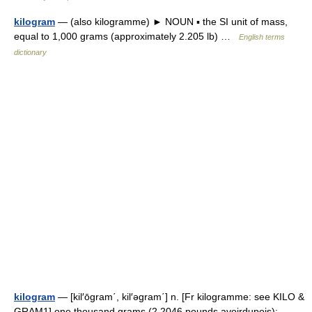
kilogram
— (also kilogramme) ► NOUN ▪ the SI unit of mass,
equal to 1,000 grams (approximately 2.205 lb) …
English terms
dictionary
kilogram
— [kil′ōgram΄, kil′əgram΄] n. [Fr kilogramme: see KILO &
GRAM1] one thousand grams (2.2046 pounds avoirdupois):