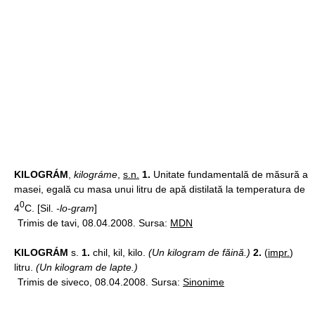
KILOGRÁM
,
kilográme
,
s.n.
1.
Unitate fundamentală de măsură a
masei, egală cu masa unui litru de apă distilată la temperatura de
0
4
C. [Sil.
-lo-gram
]
Trimis de tavi, 08.04.2008. Sursa:
MDN
KILOGRÁM
s.
1.
chil, kil, kilo.
(Un kilogram de făină.)
2.
(
impr.
)
litru.
(Un kilogram de lapte.)
Trimis de siveco, 08.04.2008. Sursa:
Sinonime