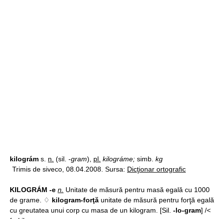
kilográm
s.
n.
(sil. -
gram
),
pl.
kilográme;
simb.
kg
Trimis de siveco, 08.04.2008. Sursa:
Dicţionar ortografic
KILOGRÁM -e
n.
Unitate de măsură pentru masă egală cu 1000
de grame. ♢
kilogram-forţă
unitate de măsură pentru forţă egală
cu greutatea unui corp cu masa de un kilogram. [Sil.
-lo-gram
] /<