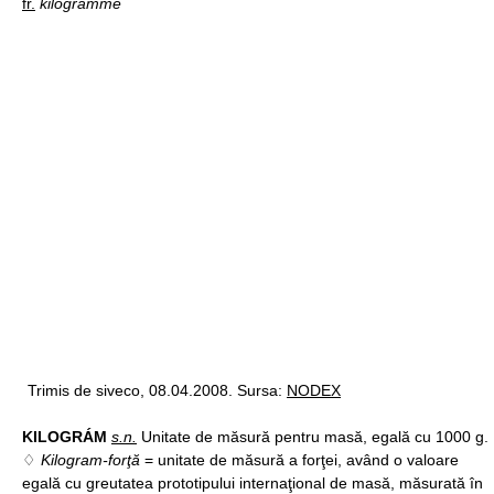
fr.
kilogramme
Trimis de siveco, 08.04.2008. Sursa:
NODEX
KILOGRÁM
s.n.
Unitate de măsură pentru masă, egală cu 1000 g.
♢
Kilogram-forţă
= unitate de măsură a forţei, având o valoare
egală cu greutatea prototipului internaţional de masă, măsurată în