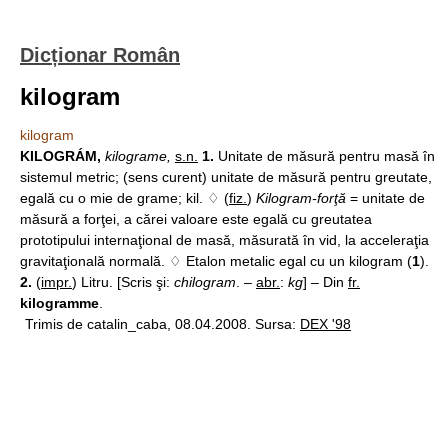
Dicționar Român
kilogram
kilogram
KILOGRÁM,
kilograme,
s.n.
1.
Unitate de măsură pentru masă în
sistemul metric; (sens curent) unitate de măsură pentru greutate,
egală cu o mie de grame; kil. ♢ (
fiz.
)
Kilogram-forţă
= unitate de
măsură a forţei, a cărei valoare este egală cu greutatea
prototipului internaţional de masă, măsurată în vid, la acceleraţia
gravitaţională normală. ♢ Etalon metalic egal cu un kilogram (
1
).
2.
(
impr.
) Litru. [Scris şi:
chilogram
. –
abr.
:
kg
] – Din
fr.
kilogramme
.
Trimis de catalin_caba, 08.04.2008. Sursa:
DEX '98