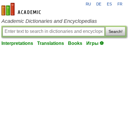
RU
DE
ES
FR
en-academic.com
Academic Dictionaries and Encyclopedias
Search!
Interpretations
Translations
Books
Игры ⚽