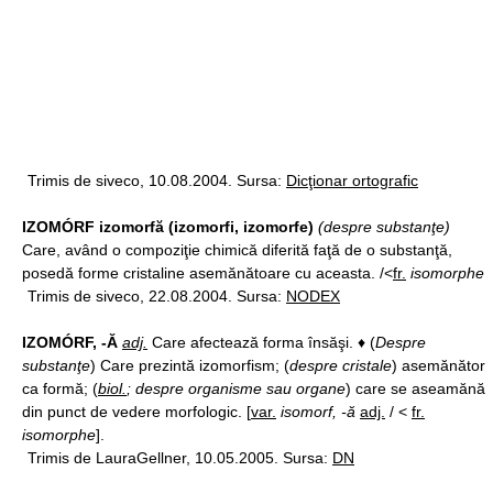
Trimis de siveco, 10.08.2004. Sursa:
Dicţionar ortografic
IZOMÓRF izomorfă (izomorfi, izomorfe)
(despre substanţe)
Care, având o compoziţie chimică diferită faţă de o substanţă,
posedă forme cristaline asemănătoare cu aceasta. /<
fr.
isomorphe
Trimis de siveco, 22.08.2004. Sursa:
NODEX
IZOMÓRF, -Ă
adj.
Care afectează forma însăşi. ♦ (
Despre
substanţe
) Care prezintă izomorfism; (
despre cristale
) asemănător
ca formă; (
biol.
; despre organisme sau organe
) care se aseamănă
din punct de vedere morfologic. [
var.
isomorf, -ă
adj.
/ <
fr.
isomorphe
].
Trimis de LauraGellner, 10.05.2005. Sursa:
DN