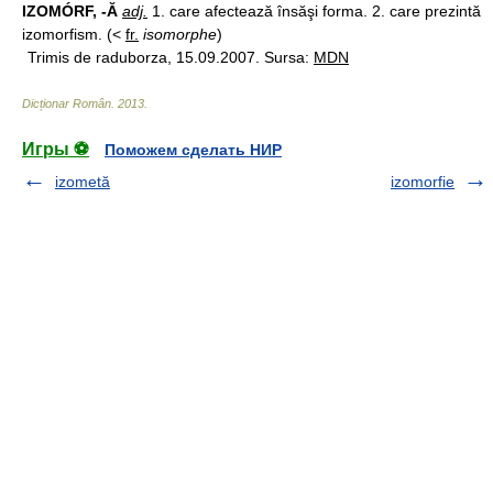
IZOMÓRF, -Ă
adj.
1. care afectează însăşi forma. 2. care prezintă
izomorfism. (<
fr.
isomorphe
)
Trimis de raduborza, 15.09.2007. Sursa:
MDN
Dicționar Român
.
2013
.
Игры ⚽
Поможем сделать НИР
izometă
izomorfie