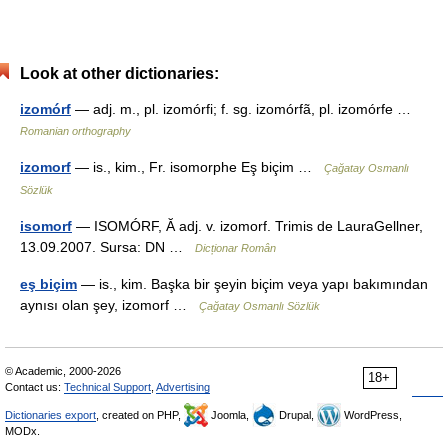
Look at other dictionaries:
izomórf
— adj. m., pl. izomórfi; f. sg. izomórfã, pl. izomórfe …
Romanian orthography
izomorf
— is., kim., Fr. isomorphe Eş biçim …
Çağatay Osmanlı
Sözlük
isomorf
— ISOMÓRF, Ă adj. v. izomorf. Trimis de LauraGellner,
13.09.2007. Sursa: DN …
Dicționar Român
eş biçim
— is., kim. Başka bir şeyin biçim veya yapı bakımından
aynısı olan şey, izomorf …
Çağatay Osmanlı Sözlük
© Academic, 2000-2026
18+
Contact us:
Technical Support
,
Advertising
Dictionaries export
, created on PHP,
Joomla,
Drupal,
WordPress,
MODx.