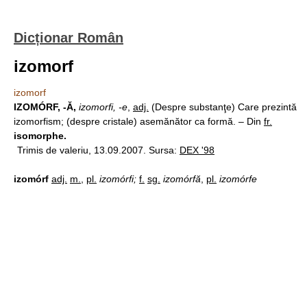
Dicționar Român
izomorf
izomorf
IZOMÓRF, -Ă,
izomorfi, -e
,
adj.
(Despre substanţe) Care prezintă
izomorfism; (despre cristale) asemănător ca formă. – Din
fr.
isomorphe.
Trimis de valeriu, 13.09.2007. Sursa:
DEX '98
izomórf
adj.
m.
,
pl.
izomórfi;
f.
sg.
izomórfă
,
pl.
izomórfe