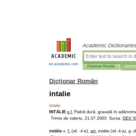
Academic Dictionarie
en-academic.com
Dicționar Român
Interpr
Dicționar Român
intalie
intalie
INTÁLIE
s
.
f
.
Piatră
dură
,
gravată
în
adâncim
Trimis
de
valeriu
,
21
.
07
.
2003
.
Sursa:
DEX
'
9
intálie
s
.
f
.
(
sil
. -
li
-
e
),
art
.
intália
(
sil
.
-
li
-
a
),
g
.-
d