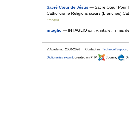
Sacré Cœur de Jésus
— Sacré Cœur Pour le
Catholicisme Religions sœurs (branches) Cat
Français
intaglio
— INTÁGLIO s.n. v. intalie. Trimis
© Academic, 2000-2026
Contact us:
Technical Support
,
Dictionaries export
, created on PHP,
Joomla,
Dr