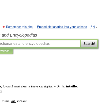
Remember this site
Embed dictionaries into your website
EN
s and Encyclopedias
Search!
etations
e
,
folosită
mai
ales
la
inele
ca
sigiliu
. –
Din
fr
.
intaille
.
8
.
intálii
,
art
.
intáliei