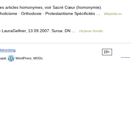
s articles homonymes, voir Sacré Cœur (homonymie).
holicisme · Orthodoxie · Protestantisme Spécificités …
Wikipédia en
 de LauraGellner, 13.09.2007. Sursa: DN …
Dicționar Român
Advertising
18+
upal,
WordPress, MODx.