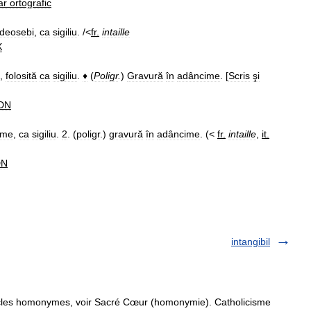
ar
ortografic
ndeosebi
,
ca
sigiliu
. /<
fr
.
intaille
X
,
folosită
ca
sigiliu
.
♦
(
Poligr
.
)
Gravură
în
adâncime
. [
Scris
şi
DN
ime
,
ca
sigiliu
.
2
. (
poligr
.)
gravură
în
adâncime
. (<
fr
.
intaille
,
it
.
DN
intangibil
cles homonymes, voir Sacré Cœur (homonymie). Catholicisme