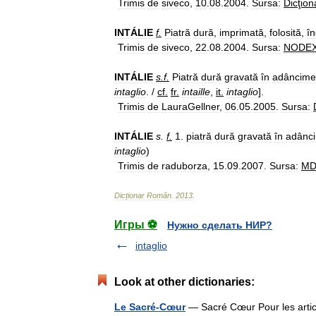
Trimis
de
siveco
,
10
.
08
.
2004
.
Sursa:
Dicţion
INTÁLIE
f
.
Piatră
dură
,
imprimată
,
folosită
,
î
Trimis
de
siveco
,
22
.
08
.
2004
.
Sursa:
NODE
INTÁLIE
s
.
f
.
Piatră
dură
gravată
în
adâncime
intaglio
. /
cf
.
fr
.
intaille
,
it
.
intaglio
].
Trimis
de
LauraGellner
,
06
.
05
.
2005
.
Sursa:
INTÁLIE
s
.
f
.
1
.
piatră
dură
gravată
în
adânc
intaglio
)
Trimis
de
raduborza
,
15
.
09
.
2007
.
Sursa:
M
Dicționar
Român
.
2013
.
Игры ⚽
Нужно сделать НИР?
intaglio
Look at other dictionaries:
Le Sacré-Cœur
— Sacré Cœur Pour les arti