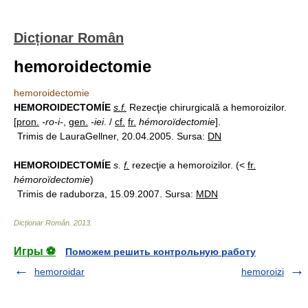
Dicționar Român
hemoroidectomie
hemoroidectomie
HEMOROIDECTOMÍE
s.f.
Rezecţie chirurgicală a hemoroizilor.
[
pron.
-ro-i-
,
gen.
-iei
. /
cf.
fr.
hémoroïdectomie
].
Trimis de LauraGellner, 20.04.2005. Sursa:
DN
HEMOROIDECTOMÍE
s.
f.
rezecţie a hemoroizilor. (<
fr.
hémoroïdectomie
)
Trimis de raduborza, 15.09.2007. Sursa:
MDN
Dicționar Român
.
2013
.
Игры ⚽
Поможем решить контрольную работу
hemoroidar
hemoroizi