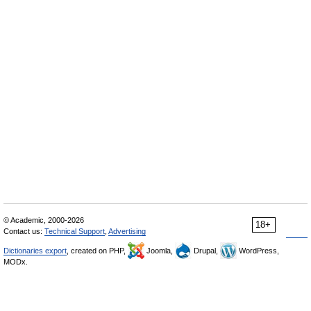
© Academic, 2000-2026
18+
Contact us:
Technical Support
,
Advertising
Dictionaries export
, created on PHP,
Joomla,
Drupal,
WordPress,
MODx.