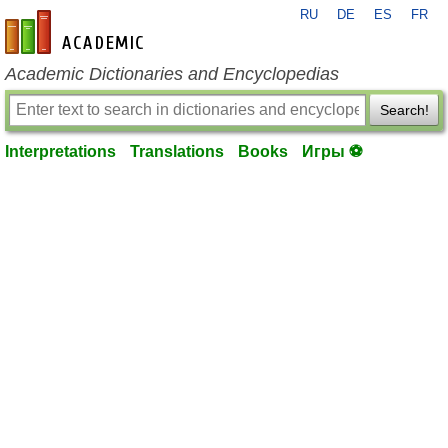
RU
DE
ES
FR
en-academic.com
Academic Dictionaries and Encyclopedias
Search!
Interpretations
Translations
Books
Игры ⚽