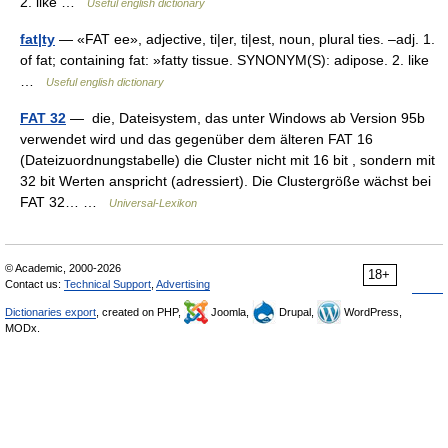
2. like …
Useful english dictionary
fat|ty
— «FAT ee», adjective, ti|er, ti|est, noun, plural ties. –adj. 1.
of fat; containing fat: »fatty tissue. SYNONYM(S): adipose. 2. like
…
Useful english dictionary
FAT 32
— die, Dateisystem, das unter Windows ab Version 95b
verwendet wird und das gegenüber dem älteren FAT 16
(Dateizuordnungstabelle) die Cluster nicht mit 16 bit , sondern mit
32 bit Werten anspricht (adressiert). Die Clustergröße wächst bei
FAT 32… …
Universal-Lexikon
© Academic, 2000-2026
18+
Contact us:
Technical Support
,
Advertising
Dictionaries export
, created on PHP,
Joomla,
Drupal,
WordPress,
MODx.