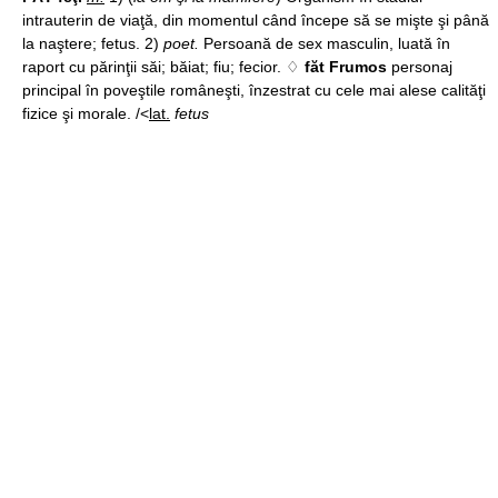
intrauterin de viaţă, din momentul când începe să se mişte şi până
la naştere; fetus. 2)
poet.
Persoană de sex masculin, luată în
raport cu părinţii săi; băiat; fiu; fecior. ♢
făt Frumos
personaj
principal în poveştile româneşti, înzestrat cu cele mai alese calităţi
fizice şi morale. /<
lat.
fetus