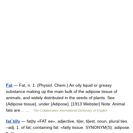
Fat
— Fat, n. 1. (Physiol. Chem.) An oily liquid or greasy
substance making up the main bulk of the adipose tissue of
animals, and widely distributed in the seeds of plants. See
{Adipose tissue}, under {Adipose}. [1913 Webster] Note: Animal
fats are… …
The Collaborative International Dictionary of English
fat´ti|ly
— fat|ty «FAT ee», adjective, ti|er, ti|est, noun, plural ties.
–adj. 1. of fat; containing fat: »fatty tissue. SYNONYM(S): adipose.