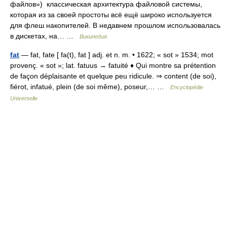
файлов») классическая архитектура файловой системы,
которая из за своей простоты всё ещё широко используется
для флеш накопителей. В недавнем прошлом использовалась
в дискетах, на… …
Википедия
fat
— fat, fate [ fa(t), fat ] adj. et n. m. • 1622; « sot » 1534; mot
provenç. « sot »; lat. fatuus → fatuité ♦ Qui montre sa prétention
de façon déplaisante et quelque peu ridicule. ⇒ content (de soi),
fiérot, infatué, plein (de soi même), poseur,… …
Encyclopédie
Universelle