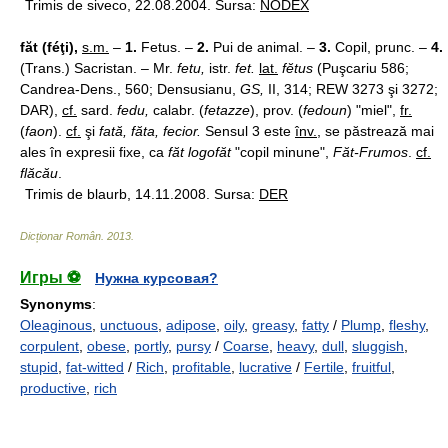
Trimis de siveco, 22.08.2004. Sursa:
NODEX
făt (féţi),
s.m.
–
1.
Fetus. –
2.
Pui de animal. –
3.
Copil, prunc. –
4.
(Trans.) Sacristan. – Mr.
fetu,
istr.
fet.
lat.
fĕtus
(Puşcariu 586;
Candrea-Dens., 560; Densusianu,
GS,
II, 314; REW 3273 şi 3272;
DAR),
cf.
sard.
fedu,
calabr. (
fetazze
), prov. (
fedoun
) "miel",
fr.
(
faon
).
cf.
şi
fată, făta, fecior.
Sensul 3 este
înv.
, se păstrează mai
ales în expresii fixe, ca
făt logofăt
"copil minune",
Făt-Frumos
.
cf.
flăcău
.
Trimis de blaurb, 14.11.2008. Sursa:
DER
Dicționar Român
.
2013
.
Игры ⚽
Нужна курсовая?
Synonyms
:
Oleaginous
,
unctuous
,
adipose
,
oily
,
greasy
,
fatty
/
Plump
,
fleshy
,
corpulent
,
obese
,
portly
,
pursy
/
Coarse
,
heavy
,
dull
,
sluggish
,
stupid
,
fat-witted
/
Rich
,
profitable
,
lucrative
/
Fertile
,
fruitful
,
productive
,
rich