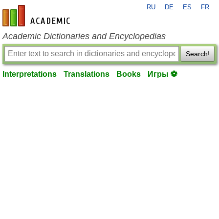
RU
DE
ES
FR
en-academic.com
Academic Dictionaries and Encyclopedias
Search!
Interpretations
Translations
Books
Игры ⚽