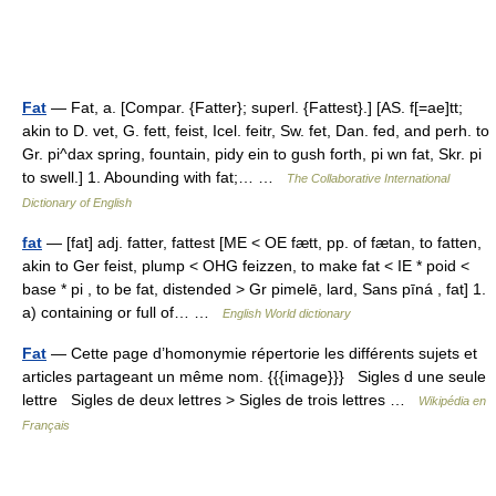
Fat
— Fat, a. [Compar. {Fatter}; superl. {Fattest}.] [AS. f[=ae]tt;
akin to D. vet, G. fett, feist, Icel. feitr, Sw. fet, Dan. fed, and perh. to
Gr. pi^dax spring, fountain, pidy ein to gush forth, pi wn fat, Skr. pi
to swell.] 1. Abounding with fat;… …
The Collaborative International
Dictionary of English
fat
— [fat] adj. fatter, fattest [ME < OE fætt, pp. of fætan, to fatten,
akin to Ger feist, plump < OHG feizzen, to make fat < IE * poid <
base * pi , to be fat, distended > Gr pimelē, lard, Sans pīná , fat] 1.
a) containing or full of… …
English World dictionary
Fat
— Cette page d’homonymie répertorie les différents sujets et
articles partageant un même nom. {{{image}}} Sigles d une seule
lettre Sigles de deux lettres > Sigles de trois lettres …
Wikipédia en
Français