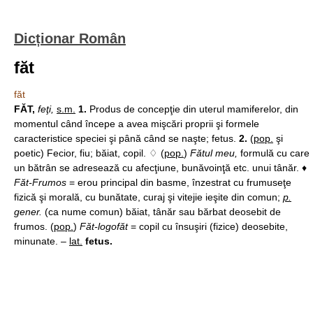
Dicționar Român
făt
făt
FĂT,
feţi,
s.m.
1.
Produs de concepţie din uterul mamiferelor, din
momentul când începe a avea mişcări proprii şi formele
caracteristice speciei şi până când se naşte; fetus.
2.
(
pop.
şi
poetic) Fecior, fiu; băiat, copil. ♢ (
pop.
)
Fătul meu,
formulă cu care
un bătrân se adresează cu afecţiune, bunăvoinţă etc. unui tânăr. ♦
Făt-Frumos
= erou principal din basme, înzestrat cu frumuseţe
fizică şi morală, cu bunătate, curaj şi vitejie ieşite din comun;
p.
gener.
(ca nume comun) băiat, tânăr sau bărbat deosebit de
frumos. (
pop.
)
Făt-logofăt
= copil cu însuşiri (fizice) deosebite,
minunate. –
lat.
fetus.