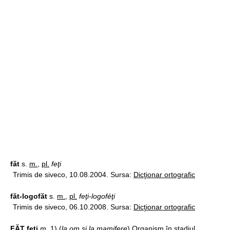
făt
s.
m.
,
pl.
feţi
Trimis de siveco, 10.08.2004. Sursa:
Dicţionar ortografic
făt-logofăt
s.
m.
,
pl.
feţi-logoféţi
Trimis de siveco, 06.10.2008. Sursa:
Dicţionar ortografic
FĂT feţi
m.
1) (
la om şi la mamifere
) Organism în stadiul