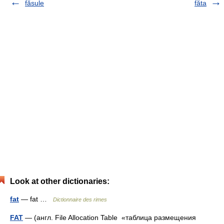
făsule
făta
Look at other dictionaries:
fat
— fat …
Dictionnaire des rimes
FAT
— (англ. File Allocation Table «таблица размещения