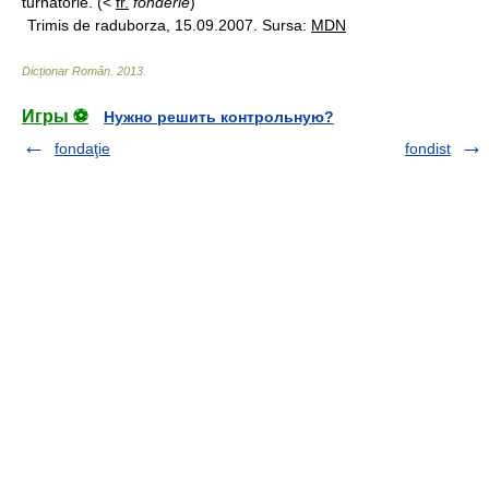
turnătorie. (<
fr.
fonderie
)
Trimis de raduborza, 15.09.2007. Sursa:
MDN
Dicționar Român
.
2013
.
Игры ⚽
Нужно решить контрольную?
fondaţie
fondist