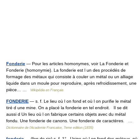
Fonderie
— Pour les articles homonymes, voir La Fonderie et
Fonderie (homonymie). La fonderie est l un des procédés de
formage des métaux qui consiste à couler un métal ou un alliage
liquide dans un moule pour reproduire, après refroidissement, une
pièce… …
Wikipédia en Français
FONDERIE
— s. f. Le lieu où l on fond et où l on purifie le métal
tiré d une mine. On a placé la fonderie en tel endroit. Il se dit
aussi d Un lieu où l on fabrique certains objets avec du métal
fondu. Une fonderie de canons. Une fonderie de caractères. …
Dictionnaire de l'Academie Francaise, 7eme edition (1835)
fonderie
— (fon de rie) s. f. 1° Usine où l on fond des métaux, où