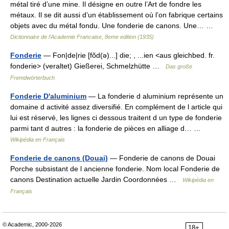
métal tiré d’une mine. Il désigne en outre l’Art de fondre les
métaux. Il se dit aussi d’un établissement où l’on fabrique certains
objets avec du métal fondu. Une fonderie de canons. Une… …
Dictionnaire de l'Academie Francaise, 8eme edition (1935)
Fonderie
— Fon|de|rie [fõd(ə)...] die; , ...ien <aus gleichbed. fr.
fonderie> (veraltet) Gießerei, Schmelzhütte …
Das große
Fremdwörterbuch
Fonderie D'aluminium
— La fonderie d aluminium représente un
domaine d activité assez diversifié. En complément de l article qui
lui est réservé, les lignes ci dessous traitent d un type de fonderie
parmi tant d autres : la fonderie de pièces en alliage d… …
Wikipédia en Français
Fonderie de canons (Douai)
— Fonderie de canons de Douai
Porche subsistant de l ancienne fonderie. Nom local Fonderie de
canons Destination actuelle Jardin Coordonnées …
Wikipédia en
Français
© Academic, 2000-2026
18+