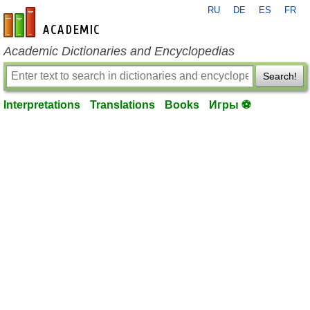
RU
DE
ES
FR
en-academic.com
Academic Dictionaries and Encyclopedias
Search!
Interpretations
Translations
Books
Игры ⚽