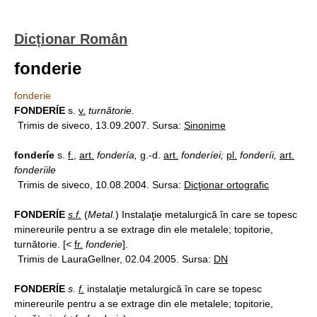
Dicționar Român
fonderie
fonderie
FONDERÍE
s.
v.
turnătorie.
Trimis de siveco, 13.09.2007. Sursa:
Sinonime
fonderíe
s.
f.
,
art.
fondería,
g.-d.
art.
fonderíei;
pl.
fonderíi,
art.
fonderíile
Trimis de siveco, 10.08.2004. Sursa:
Dicţionar ortografic
FONDERÍE
s.f.
(
Metal.
) Instalaţie metalurgică în care se topesc
minereurile pentru a se extrage din ele metalele; topitorie,
turnătorie. [<
fr.
fonderie
].
Trimis de LauraGellner, 02.04.2005. Sursa:
DN
FONDERÍE
s.
f.
instalaţie metalurgică în care se topesc
minereurile pentru a se extrage din ele metalele; topitorie,