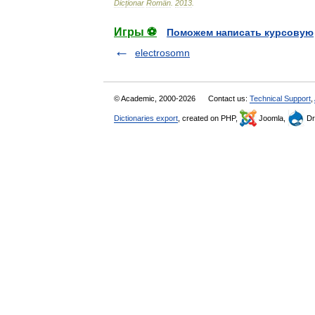
Dicționar
Român
.
2013
.
Игры ⚽
Поможем написать курсовую
electrosomn
© Academic, 2000-2026
Contact us:
Technical Support
,
Dictionaries export
, created on PHP,
Joomla,
Dr