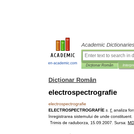
Academic Dictionarie
en-academic.com
Dicționar Român
Interpr
Dicționar Român
electrospectrografie
electrospectrografie
ELECTROSPECTROGRAFÍE
s
.
f
.
analiza
fo
înregistrarea
sistemului
de
unde
constituent
.
Trimis
de
raduborza
,
15
.
09
.
2007
.
Sursa:
M