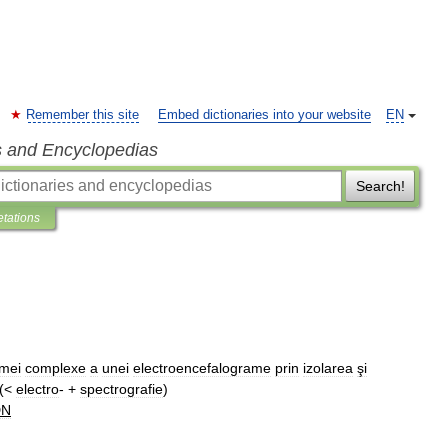
Remember this site
Embed dictionaries into your website
EN
s and Encyclopedias
Search!
etations
rmei
complexe
a
unei
electroencefalograme
prin
izolarea
şi
 (<
electro
- +
spectrografie
)
DN