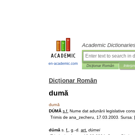
Academic Dictionarie
en-academic.com
Dicționar Român
Interpr
Dicționar Român
dumă
dumă
DÚMĂ
s
.
f
.
Nume
dat
adunării
legislative
const
Trimis
de
ana
_
zecheru
,
17
.
03
.
2003
.
Sursa:
dúmă
s
.
f
.
,
g
.-
d
.
art
.
dúmei