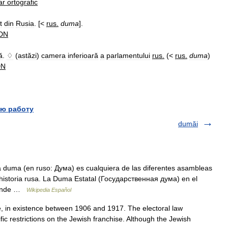
ar
ortografic
t
din
Rusia
. [<
rus
.
duma
].
DN
ă
.
♢
(
astăzi
)
camera
inferioară
a
parlamentului
rus
.
(<
rus
.
duma
)
DN
ю работу
dumăi
duma (en ruso: Дума) es cualquiera de las diferentes asambleas
 historia rusa. La Duma Estatal (Государственная дума) en el
sponde …
Wikipedia Español
, in existence between 1906 and 1917. The electoral law
fic restrictions on the Jewish franchise. Although the Jewish