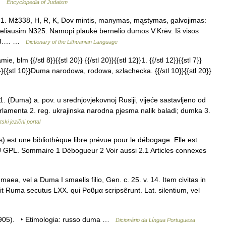
 …
Encyclopedia of Judaism
) 1. Mž338, H, R, K, Dov mintis, manymas, mąstymas, galvojimas:
liausim N325. Namopi plaukė bernelio dūmos V.Krėv. Iš visos
ku J.… …
Dictionary of the Lithuanian Language
, blm {{/stl 8}}{{stl 20}} {{/stl 20}}{{stl 12}}1. {{/stl 12}}{{stl 7}}
7}}{{stl 10}}Duma narodowa, rodowa, szlachecka. {{/stl 10}}{{stl 20}}
uma) a. pov. u srednjovjekovnoj Rusiji, vijeće sastavljeno od
rlamenta 2. reg. ukrajinska narodna pjesma nalik baladi; dumka 3.
ski jezični portal
est une bibliothèque libre prévue pour le débogage. Elle est
NU GPL. Sommaire 1 Débogueur 2 Voir aussi 2.1 Articles connexes
ea, vel a Duma I smaelis filio, Gen. c. 25. v. 14. Item civitas in
ipsit Ruma secutus LXX. qui Ροῦμα scripsêrunt. Lat. silentium, vel
 1905). ‣ Etimologia: russo duma …
Dicionário da Língua Portuguesa