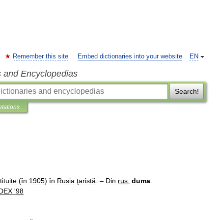
Remember this site
Embed dictionaries into your website
EN
s and Encyclopedias
Search!
etations
ituite
(
în
1905
)
în
Rusia
ţaristă
. –
Din
rus
.
duma
.
DEX
'
98