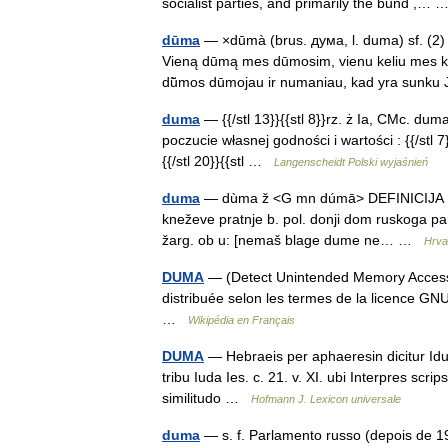
socialist parties, and primarily the bund ,…
dūma
— ×dūmà (brus. дyмa, l. duma) sf. (2
Vieną dūmą mes dūmosim, vienu keliu mes ke
dū̃mos dūmojau ir numaniau, kad yra sun
duma
— {{/stl 13}}{{stl 8}}rz. ż Ia, CMc. dumamie
poczucie własnej godności i wartości : {{/stl 
{{/stl 20}}{{stl …
Langenscheidt Polski wyjaśnień
duma
— dùma ž <G mn dúmā> DEFINICIJA 1. (D
kneževe pratnje b. pol. donji dom ruskoga pa
žarg. ob u: [nemaš blage dume ne… …
Hrvat
DUMA
— (Detect Unintended Memory Access) 
distribuée selon les termes de la licence G
…
Wikipédia en Français
DUMA
— Hebraeis per aphaeresin dicitur Iduma
tribu Iuda Ies. c. 21. v. XI. ubi Interpres scr
similitudo …
Hofmann J. Lexicon universale
duma
— s. f. Parlamento russo (depois de