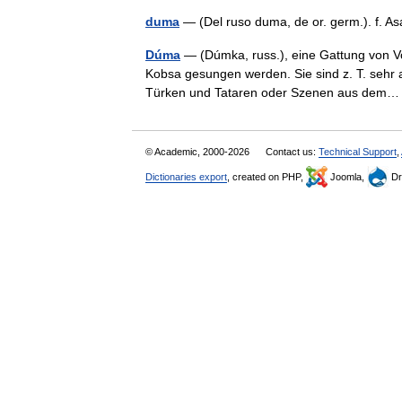
duma
— (Del ruso duma, de or. germ.). f. A
Dúma
— (Dúmka, russ.), eine Gattung von Vo
Kobsa gesungen werden. Sie sind z. T. sehr
Türken und Tataren oder Szenen aus de
© Academic, 2000-2026
Contact us:
Technical Support
,
Dictionaries export
, created on PHP,
Joomla,
Dr