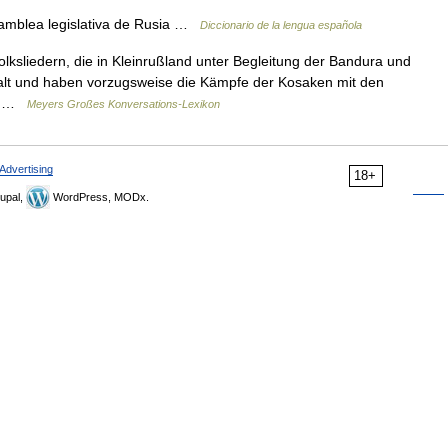
samblea legislativa de Rusia …
Diccionario de la lengua española
lksliedern, die in Kleinrußland unter Begleitung der Bandura und
 alt und haben vorzugsweise die Kämpfe der Kosaken mit den
m… …
Meyers Großes Konversations-Lexikon
Advertising
18+
upal,
WordPress, MODx.