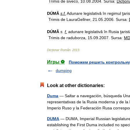
Trimis
de
siveco
,
10
.
08
.
2004
.
Sursa:
Dicţion
DÚMĂ
s
.
f
.
Adunare
legislativă
în
regimul
ţaris
Trimis
de
LauraGellner
,
21
.
05
.
2006
.
Sursa:
DÚMĂ
s
.
f
.
adunare
legislativă
în
Rusia
ţarist
Trimis
de
raduborza
,
15
.
09
.
2007
.
Sursa:
M
Dicționar
Român
.
2013
.
Игры ⚽
Поможем решить контрольну
dumping
Look at other dictionaries:
Duma
— Saltar a navegación, búsqueda Una 
representativas de la Rusia moderna y de la
Imperio Ruso y la Federación Rusa corre
DUMA
— DUMA, Imperial Russian legislature
establishing the First Duma included no speci