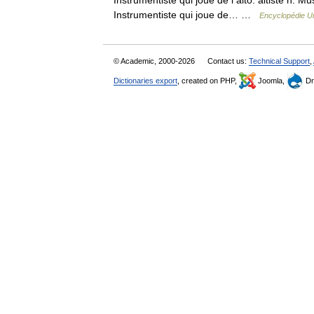
Instrumentiste qui joue de l alto. altiste n. 
Instrumentiste qui joue de… …
Encyclopédie Un
© Academic, 2000-2026
Contact us:
Technical Support
,
Dictionaries export
, created on PHP,
Joomla,
Dr