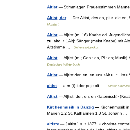
Altist
— Stimmlagen Frauenstimmen Männer
Altist, der
— Der Altḯst, des en, plur. die en
Mundart
Altist
— Al|tịst 〈m. 16〉 Knabe od. Jugendlicher mi
zu: alto, ↑ 1Alt]: Sänger (meist Knabe) mit Alt
Altstimme …
Universal-Lexikon
Altist
— Al|tịst 〈m.; Gen.: en, Pl.: en; Musi
Deutsches Wörterbuch
Altist
— Al|tist der, en, en <zu ↑Alt u. ↑...i
altíst
— a m (ȋ) kdor poje alt …
Slovar slovensk
Altist
— Al|tịst, der; en, en <lateinisch> (K
Kirchenmusik in Danzig
— Kirchenmusik in D
Marien 1.2 St. Katharinen 1.3 St. Johann 
altiste
— [ altist ] n. • 1877; « choriste contra