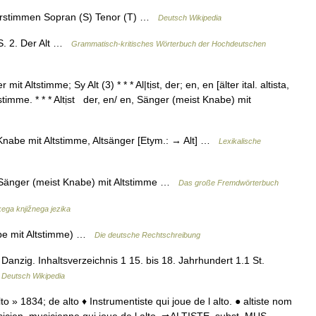
stimmen Sopran (S) Tenor (T) …
Deutsch Wikipedia
, S. 2. Der Alt …
Grammatisch-kritisches Wörterbuch der Hochdeutschen
t Altstimme; Sy Alt (3) * * * Al|tịst, der; en, en [älter ital. altista,
stimme. * * * Altịst der, en/ en, Sänger (meist Knabe) mit
k〉 Knabe mit Altstimme, Altsänger [Etym.: → Alt] …
Lexikalische
st> Sänger (meist Knabe) mit Altstimme …
Das große Fremdwörterbuch
ega knjižnega jezika
nabe mit Altstimme) …
Die deutsche Rechtschreibung
anzig. Inhaltsverzeichnis 1 15. bis 18. Jahrhundert 1.1 St.
…
Deutsch Wikipedia
lto » 1834; de alto ♦ Instrumentiste qui joue de l alto. ● altiste nom