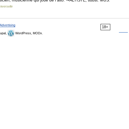
Musicien, musicienne qui joue de l alto. ⇒ALTISTE, subst. MUS.
iverselle
Advertising
18+
upal,
WordPress, MODx.