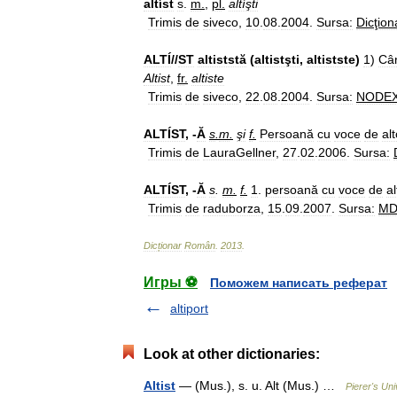
altíst
s
.
m
.
,
pl
.
altíşti
Trimis
de
siveco
,
10
.
08
.
2004
.
Sursa:
Dicţion
ALTÍ
//
ST
altiststă
(
altistşti
,
altistste
)
1
)
Cân
Altist
,
fr
.
altiste
Trimis
de
siveco
,
22
.
08
.
2004
.
Sursa:
NODE
ALTÍST
, -
Ă
s
.
m
.
şi
f
.
Persoană
cu
voce
de
al
Trimis
de
LauraGellner
,
27
.
02
.
2006
.
Sursa:
ALTÍST
, -
Ă
s
.
m
.
f
.
1
.
persoană
cu
voce
de
al
Trimis
de
raduborza
,
15
.
09
.
2007
.
Sursa:
M
Dicționar
Român
.
2013
.
Игры ⚽
Поможем написать реферат
altiport
Look at other dictionaries:
Altist
— (Mus.), s. u. Alt (Mus.) …
Pierer's Un