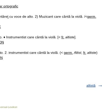
ar
ortografic
tăreţ
cu
voce
de
alto
.
2
)
Muzicant
care
cântă
la
violă
. /<
germ
.
X
to
.
♦
Instrumentist
care
cântă
la
violă
. [<
fr
.
altiste
].
DN
to
.
2
.
instrumentist
care
cântă
la
violă
. (<
germ
.
Altist
,
fr
.
altiste
)
DN
altistă
iversal-Lexikon