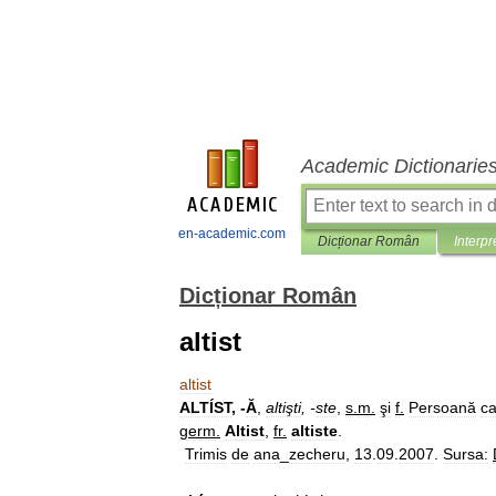
Academic Dictionarie
en-academic.com
Dicționar Român
Interpr
Dicționar Român
altist
altist
ALTÍST
, -
Ă
,
altişti
, -
ste
,
s
.
m
.
şi
f
.
Persoană
ca
germ
.
Altist
,
fr
.
altiste
.
Trimis
de
ana
_
zecheru
,
13
.
09
.
2007
.
Sursa: