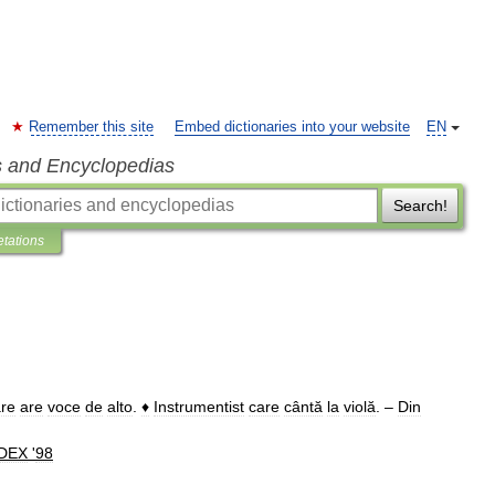
Remember this site
Embed dictionaries into your website
EN
s and Encyclopedias
Search!
etations
re
are
voce
de
alto
.
♦
Instrumentist
care
cântă
la
violă
. –
Din
DEX
'
98