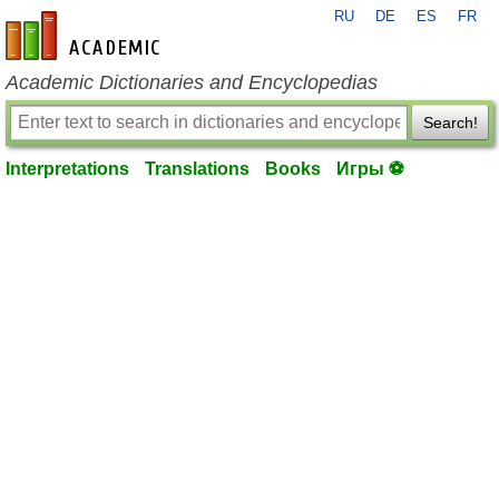
RU
DE
ES
FR
en-academic.com
Academic Dictionaries and Encyclopedias
Search!
Interpretations
Translations
Books
Игры ⚽