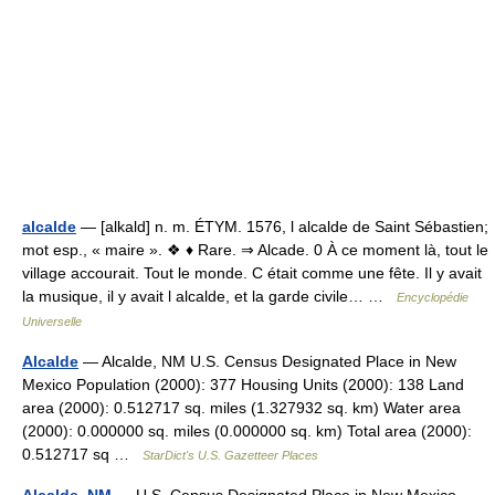
alcalde
— [alkald] n. m. ÉTYM. 1576, l alcalde de Saint Sébastien;
mot esp., « maire ». ❖ ♦ Rare. ⇒ Alcade. 0 À ce moment là, tout le
village accourait. Tout le monde. C était comme une fête. Il y avait
la musique, il y avait l alcalde, et la garde civile… …
Encyclopédie
Universelle
Alcalde
— Alcalde, NM U.S. Census Designated Place in New
Mexico Population (2000): 377 Housing Units (2000): 138 Land
area (2000): 0.512717 sq. miles (1.327932 sq. km) Water area
(2000): 0.000000 sq. miles (0.000000 sq. km) Total area (2000):
0.512717 sq …
StarDict's U.S. Gazetteer Places