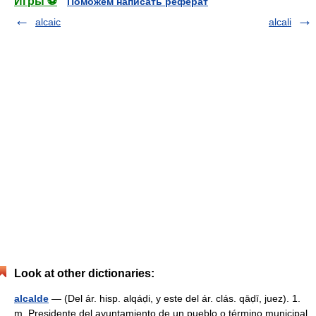
Игры ⚽
Поможем написать реферат
alcaic
alcali
Look at other dictionaries:
alcalde
— (Del ár. hisp. alqáḍi, y este del ár. clás. qāḍī, juez). 1.
m. Presidente del ayuntamiento de un pueblo o término municipal,