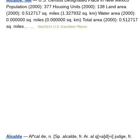
Alcalde, NM
— U.S. Census Designated Place in New Mexico
Population (2000): 377 Housing Units (2000): 138 Land area
(2000): 0.512717 sq. miles (1.327932 sq. km) Water area (2000):
0.000000 sq. miles (0.000000 sq. km) Total area (2000): 0.512717
sq. miles… …
StarDict's U.S. Gazetteer Places
Alcalde
— Al*cal de, n. [Sp. alcalde, fr. Ar. al q[=a]d[=i] judge, fr.