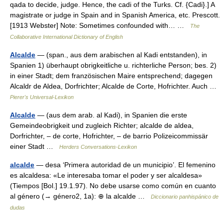
qada to decide, judge. Hence, the cadi of the Turks. Cf. {Cadi}.] A
magistrate or judge in Spain and in Spanish America, etc. Prescott.
[1913 Webster] Note: Sometimes confounded with… …
The
Collaborative International Dictionary of English
Alcalde
— (span., aus dem arabischen al Kadi entstanden), in
Spanien 1) überhaupt obrigkeitliche u. richterliche Person; bes. 2)
in einer Stadt; dem französischen Maire entsprechend; dagegen
Alcaldr de Aldea, Dorfrichter; Alcalde de Corte, Hofrichter. Auch …
Pierer's Universal-Lexikon
Alcalde
— (aus dem arab. al Kadi), in Spanien die erste
Gemeindeobrigkeit und zugleich Richter; alcalde de aldea,
Dorfrichter, – de corte, Hofrichter, – de barrio Polizeicommissär
einer Stadt …
Herders Conversations-Lexikon
alcalde
— desa ‘Primera autoridad de un municipio’. El femenino
es alcaldesa: «Le interesaba tomar el poder y ser alcaldesa»
(Tiempos [Bol.] 19.1.97). No debe usarse como común en cuanto
al género (→ género2, 1a): ⊕ la alcalde …
Diccionario panhispánico de
dudas