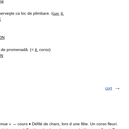
me
serveşte
ca
loc
de
plimbare
. /
cuv
.
it
.
X
.
DN
de
promenadă
. (<
it
.
corso
)
DN
cort
enue » → cours ♦ Défilé de chars, lors d une fête. Un corso fleuri.