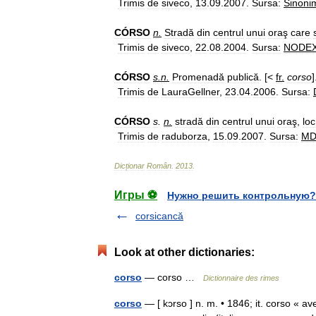
Trimis
de
siveco
,
13
.
09
.
2007
.
Sursa:
Sinoni
CÓRSO
n
.
Stradă
din
centrul
unui
oraş
care
Trimis
de
siveco
,
22
.
08
.
2004
.
Sursa:
NODE
CÓRSO
s
.
n
.
Promenadă
publică
. [<
fr
.
corso
]
Trimis
de
LauraGellner
,
23
.
04
.
2006
.
Sursa:
CÓRSO
s
.
n
.
stradă
din
centrul
unui
oraş
,
loc
Trimis
de
raduborza
,
15
.
09
.
2007
.
Sursa:
M
Dicționar
Român
.
2013
.
Игры ⚽
Нужно решить контрольную?
corsicancă
Look at other dictionaries:
corso
— corso …
Dictionnaire des rimes
corso
— [ kɔrso ] n. m. • 1846; it. corso « av