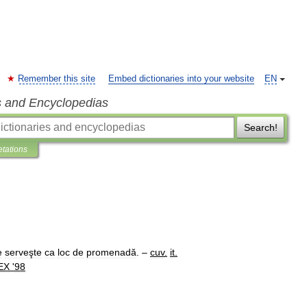
Remember this site
Embed dictionaries into your website
EN
s and Encyclopedias
Search!
etations
e
serveşte
ca
loc
de
promenadă
. –
cuv
.
it
.
EX
'
98