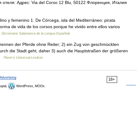
отеля: Адрес: Via del Corso 12 Blu, 50122 Флоренция, Италия
ino y femenino 1. De Córcega, isla del Mediterráneo: pirata
orma de vida de los corsos porque he vivido entre ellos varios
…
Diccionario Salamanca de la Lengua Española
ttrennen der Pferde ohne Reiter; 2) ein Zug von geschmückten
durch die Stadt geht, daher 3) auch die Hauptstraßen der größeren
 …
Pierer's Universal-Lexikon
Advertising
18+
upal,
WordPress, MODx.