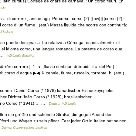
u latin cursus) Cortège de chars de carnaval : Un corso fleuri. En
elle
ss. di correre ; anche agg. Percorso. corso (2) {{hw}}{{corso (2)}
 corso di un fiume | (est.) Massa liquida che scorre con continuità:
i italiano
o puede designar a: Lo relativo a Córcega, especialmente: el
 el idioma corso, una lengua romance. La patente de corso que
r… …
Wikipedia Español
rrĕre correre ]. 1. a. [flusso continuo di liquidi: il c. del Po ]
: corso d acqua ▶◀ ⇓ canale, fiume, ruscello, torrente. b. (ant.)
sonen: Daniel Corso (* 1978) kanadischer Eishockeyspieler
r Dichter João Corso (* 1928), brasilianischer
Mario Corso (* 1941),… …
Deutsch Wikipedia
dten die größte und schönste Straße, die gegen Abend der
erd und Wagen zu sein pflegt. Fast jeder Ort in Italien hat seinen
…
Damen Conversations Lexikon