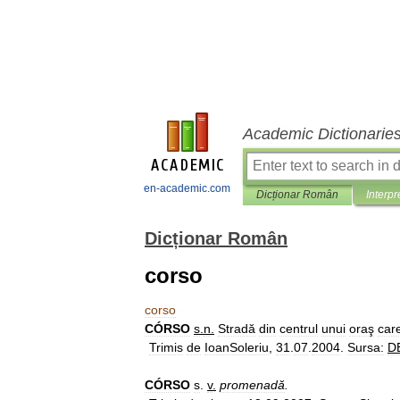
Academic Dictionarie
en-academic.com
Dicționar Român
Interpr
Dicționar Român
corso
corso
CÓRSO
s
.
n
.
Stradă
din
centrul
unui
oraş
car
Trimis
de
IoanSoleriu
,
31
.
07
.
2004
.
Sursa:
D
CÓRSO
s
.
v
.
promenadă
.