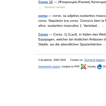
Corso 12
— (Флоренция,Италия) Категория 
…
Каталог отелей
corso
— corso, sa adjetivo,sustantivo mascul
corso. Napoleón era corso. Conozco bien la f
años. sustantivo masculino 1. Variedad… 
Corso
— Corso, 1) (Lauf), in Italien das We
Equipagen, welcher bei festlichen Anlässen 
Städte, wo die abendlichen Spazierfahrten
© Academic, 2000-2026
Contact us:
Technical Support
,
Dictionaries export
, created on PHP,
Joomla,
Dr