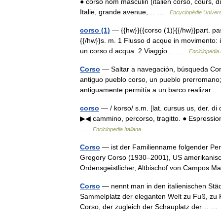
● corso nom masculin (italien corso, cours, d
Italie, grande avenue,… …
Encyclopédie Univers
corso (1)
— {{hw}}{{corso (1)}{{/hw}}part. pa
{{/hw}}s. m. 1 Flusso d acque in movimento: il
un corso d acqua. 2 Viaggio… …
Enciclopedia d
Corso
— Saltar a navegación, búsqueda Cors
antiguo pueblo corso, un pueblo prerromano;
antiguamente permitía a un barco realiza
corso
— / korso/ s.m. [lat. cursus us, der. di cŭ
▶◀ cammino, percorso, tragitto. ● Espressioni
…
Enciclopedia Italiana
Corso
— ist der Familienname folgender Per
Gregory Corso (1930–2001), US amerikanische
Ordensgeistlicher, Altbischof von Campos 
Corso
— nennt man in den italienischen Stä
Sammelplatz der eleganten Welt zu Fuß, zu Pf
Corso, der zugleich der Schauplatz der… 