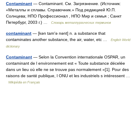
Contaminant
— Contaminant. См. Загрязнение. (Источник:
«Металлы и сплавы. Справочник.» Под редакцией Ю.П.
Солнцева; НПО Профессионал , НПО Мир и семья ; Санкт
Петербург, 2003 г.) …
Словарь металлургических терминов
contaminant
— [kən tam′ə nənt] n. a substance that
contaminates another substance, the air, water, etc …
English World
dictionary
Contaminant
— Selon la Convention internationale OSPAR, un
contaminant de l environnement est « Toute substance décelée
dans un lieu où elle ne se trouve pas normalement »[1]. Pour des
raisons de santé publique, l ONU et les industriels s intéressent …
Wikipédia en Français