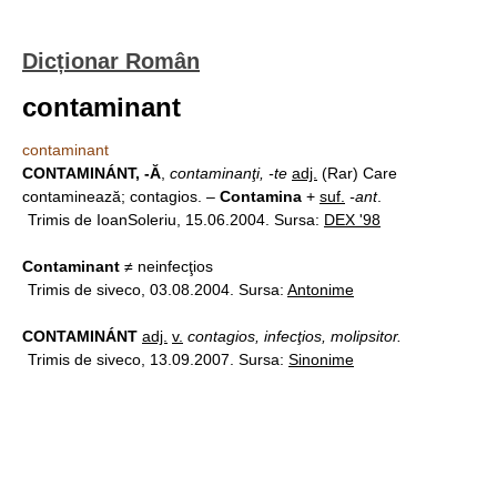
Dicționar Român
contaminant
contaminant
CONTAMINÁNT, -Ă
,
contaminanţi, -te
adj.
(Rar) Care
contaminează; contagios. –
Contamina
+
suf.
-ant
.
Trimis de IoanSoleriu, 15.06.2004. Sursa:
DEX '98
Contaminant
≠ neinfecţios
Trimis de siveco, 03.08.2004. Sursa:
Antonime
CONTAMINÁNT
adj.
v.
contagios, infecţios, molipsitor.
Trimis de siveco, 13.09.2007. Sursa:
Sinonime