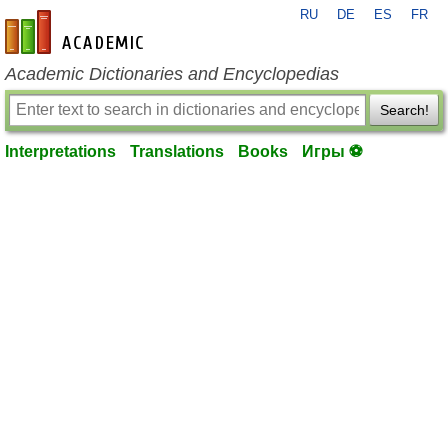
RU
DE
ES
FR
en-academic.com
Academic Dictionaries and Encyclopedias
Search!
Interpretations
Translations
Books
Игры ⚽