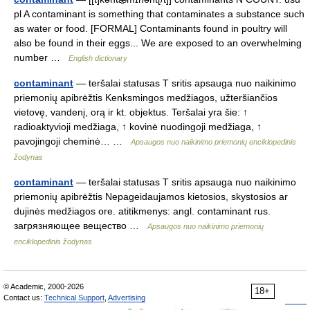
pl A contaminant is something that contaminates a substance such
as water or food. [FORMAL] Contaminants found in poultry will
also be found in their eggs... We are exposed to an overwhelming
number …
English dictionary
contaminant
— teršalai statusas T sritis apsauga nuo naikinimo
priemonių apibrėžtis Kenksmingos medžiagos, užteršiančios
vietovę, vandenį, orą ir kt. objektus. Teršalai yra šie: ↑
radioaktyvioji medžiaga, ↑ kovinė nuodingoji medžiaga, ↑
pavojingoji cheminė… …
Apsaugos nuo naikinimo priemonių enciklopedinis
žodynas
contaminant
— teršalai statusas T sritis apsauga nuo naikinimo
priemonių apibrėžtis Nepageidaujamos kietosios, skystosios ar
dujinės medžiagos ore. atitikmenys: angl. contaminant rus.
загрязняющее вещество …
Apsaugos nuo naikinimo priemonių
enciklopedinis žodynas
© Academic, 2000-2026
18+
Contact us:
Technical Support
,
Advertising