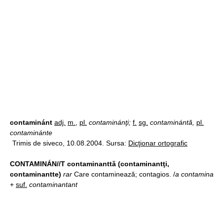
contaminánt
adj.
m.
,
pl.
contaminánţi;
f.
sg.
contaminántă,
pl.
contaminánte
Trimis de siveco, 10.08.2004. Sursa:
Dicţionar ortografic
CONTAMINÁN//T contaminanttă (contaminantţi,
contaminantte)
rar
Care contaminează; contagios. /
a contamina
+
suf.
contaminantant