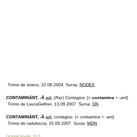
Trimis de siveco, 22.08.2004. Sursa:
NODEX
CONTAMINÁNT, -Ă
adj.
(
Rar
) Contagios. [<
contamina
+
-ant
].
Trimis de LauraGellner, 13.09.2007. Sursa:
DN
CONTAMINÁNT, -Ă
adj.
contagios. (< contamina + -ant)
Trimis de raduborza, 15.09.2007. Sursa:
MDN
Dicționar Român
.
2013
.