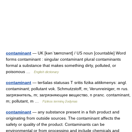
contaminant
— UK [kənˈtæmɪnənt] / US noun [countable] Word
forms contaminant : singular contaminant plural contaminants
formal a substance that makes something dirty, polluted, or
poisonous …
English dictionary
contaminant
— teršalas statusas T sritis fizika atitikmenys: angl.
contaminant; pollutant vok. Schmutzstoff, m; Verunreiniger, m rus.
загрязнитель, m; загрязняющее вещество, n pranc. contaminant,
m; pollutant, m …
Fizikos terminų žodynas
contaminant
— any substance present in a fish product and
originating from outside sources. The contaminant affects the
safety or quality of the product. Contaminants can be
environmental or from processing and include chemicals and