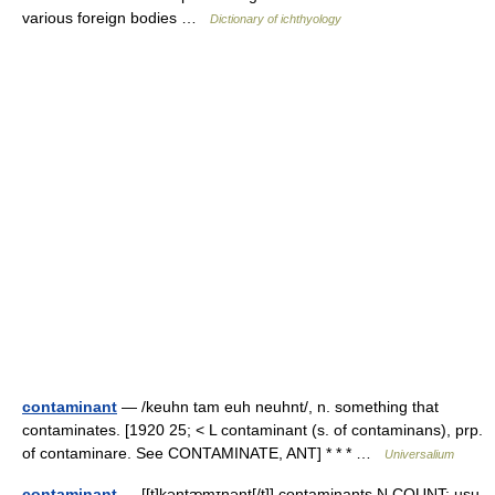
various foreign bodies …
Dictionary of ichthyology
contaminant
— /keuhn tam euh neuhnt/, n. something that
contaminates. [1920 25; < L contaminant (s. of contaminans), prp.
of contaminare. See CONTAMINATE, ANT] * * * …
Universalium
contaminant
— [[t]kəntæ̱mɪnənt[/t]] contaminants N COUNT: usu