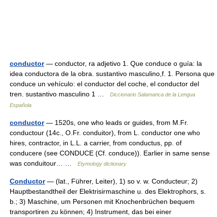
conductor
— conductor, ra adjetivo 1. Que conduce o guía: la
idea conductora de la obra. sustantivo masculino,f. 1. Persona que
conduce un vehículo: el conductor del coche, el conductor del
tren. sustantivo masculino 1 …
Diccionario Salamanca de la Lengua
Española
conductor
— 1520s, one who leads or guides, from M.Fr.
conductour (14c., O.Fr. conduitor), from L. conductor one who
hires, contractor, in L.L. a carrier, from conductus, pp. of
conducere (see CONDUCE (Cf. conduce)). Earlier in same sense
was conduitour… …
Etymology dictionary
Conductor
— (lat., Führer, Leiter), 1) so v. w. Conducteur; 2)
Hauptbestandtheil der Elektrisirmaschine u. des Elektrophors, s.
b.; 3) Maschine, um Personen mit Knochenbrüchen bequem
transportiren zu können; 4) Instrument, das bei einer