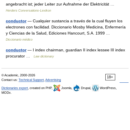
angebracht ist; jeder Leiter zur Aufnahme der Elektricität …
Herders Conversations-Lexikon
conductor
— Cualquier sustancia a través de la cual fluyen los
electrones con facilidad. Diccionario Mosby Medicina, Enfermería
y Ciencias de la Salud, Ediciones Hancourt, S.A. 1999 …
Diccionario médico
conductor
— I index chairman, guardian II index lessee III index
procurator …
Law dictionary
© Academic, 2000-2026
18+
Contact us:
Technical Support
,
Advertising
Dictionaries export
, created on PHP,
Joomla,
Drupal,
WordPress,
MODx.