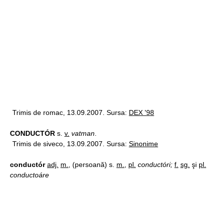
Trimis de romac, 13.09.2007. Sursa:
DEX '98
CONDUCTÓR
s.
v.
vatman
.
Trimis de siveco, 13.09.2007. Sursa:
Sinonime
conductór
adj.
m.
, (persoană) s.
m.
,
pl.
conductóri;
f.
sg.
şi
pl.
conductoáre