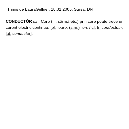
Trimis de LauraGellner, 18.01.2005. Sursa:
DN
CONDUCTÓR
s.n.
Corp (fir, sârmă etc.) prin care poate trece un
curent electric continuu. [
pl.
-oare
, (
s.m.
)
-ori
. /
cf.
fr.
conducteur
,
lat.
conductor
].