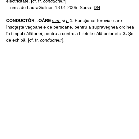
electricitate. [
cf.
fr.
conducteur
].
Trimis de LauraGellner, 18.01.2005. Sursa:
DN
CONDUCTÓR, -OÁRE
s.m.
şi
f.
1.
Funcţionar feroviar care
însoţeşte vagoanele de persoane, pentru a supraveghea ordinea
în timpul călătoriei, pentru a controla biletele călătorilor etc.
2.
Şef
de echipă. [
cf.
fr.
conducteur
].