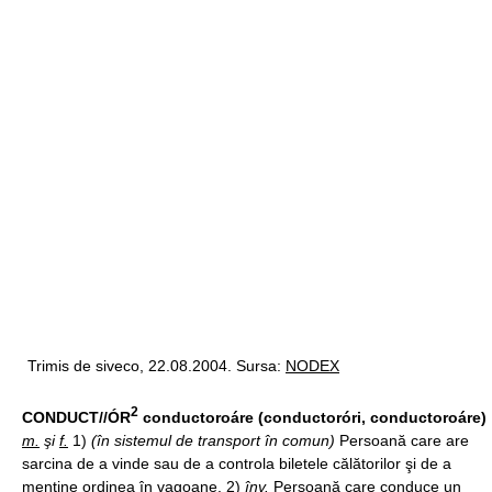
Trimis de siveco, 22.08.2004. Sursa:
NODEX
2
CONDUCT//ÓR
conductoroáre (conductoróri, conductoroáre)
m.
şi
f.
1)
(în sistemul de transport în comun)
Persoană care are
sarcina de a vinde sau de a controla biletele călătorilor şi de a
menţine ordinea în vagoane. 2)
înv.
Persoană care conduce un