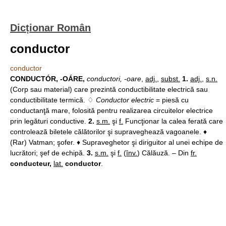
Dicționar Român
conductor
conductor
CONDUCTÓR, -OÁRE,
conductori, -oare
,
adj.
,
subst.
1.
adj.
,
s.n.
(Corp sau material) care prezintă conductibilitate electrică sau
conductibilitate termică. ♢
Conductor electric
= piesă cu
conductanţă mare, folosită pentru realizarea circuitelor electrice
prin legături conductive.
2.
s.m.
şi
f.
Funcţionar la calea ferată care
controlează biletele călătorilor şi supraveghează vagoanele. ♦
(Rar) Vatman; şofer. ♦ Supraveghetor şi diriguitor al unei echipe de
lucrători; şef de echipă.
3.
s.m.
şi
f.
(
înv.
) Călăuză. – Din
fr.
conducteur,
lat.
conductor
.