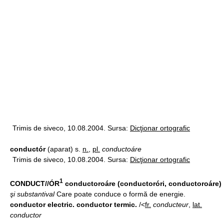
Trimis de siveco, 10.08.2004. Sursa:
Dicţionar ortografic
conductór
(aparat) s.
n.
,
pl.
conductoáre
Trimis de siveco, 10.08.2004. Sursa:
Dicţionar ortografic
1
CONDUCT//ÓR
conductoroáre (conductoróri, conductoroáre)
şi substantival
Care poate conduce o formă de energie.
conductor electric. conductor termic.
/<
fr.
conducteur
,
lat.
conductor