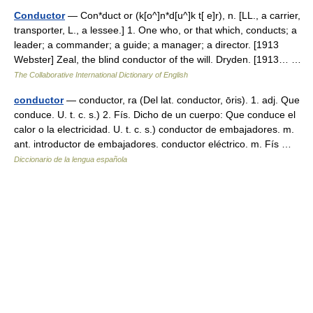
Conductor
— Con*duct or (k[o^]n*d[u^]k t[ e]r), n. [LL., a carrier,
transporter, L., a lessee.] 1. One who, or that which, conducts; a
leader; a commander; a guide; a manager; a director. [1913
Webster] Zeal, the blind conductor of the will. Dryden. [1913… …
The Collaborative International Dictionary of English
conductor
— conductor, ra (Del lat. conductor, ōris). 1. adj. Que
conduce. U. t. c. s.) 2. Fís. Dicho de un cuerpo: Que conduce el
calor o la electricidad. U. t. c. s.) conductor de embajadores. m.
ant. introductor de embajadores. conductor eléctrico. m. Fís …
Diccionario de la lengua española