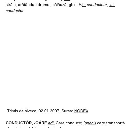
străin, arătându-i drumul; călăuză; ghid. /<
fr.
conducteur
,
lat.
conductor
Trimis de siveco, 02.01.2007. Sursa:
NODEX
CONDUCTÓR, -OÁRE
adj.
Care conduce; (
spec.
) care transportă