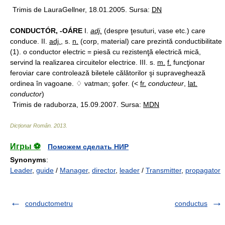
Trimis de LauraGellner, 18.01.2005. Sursa:
DN
CONDUCTÓR, -OÁRE
I.
adj.
(despre ţesuturi, vase etc.) care
conduce. II.
adj.
, s.
n.
(corp, material) care prezintă conductibilitate
(1). o conductor electric = piesă cu rezistenţă electrică mică,
servind la realizarea circuitelor electrice. III. s.
m.
f.
funcţionar
feroviar care controlează biletele călătorilor şi supraveghează
ordinea în vagoane. ♢ vatman; şofer. (<
fr.
conducteur
,
lat.
conductor
)
Trimis de raduborza, 15.09.2007. Sursa:
MDN
Dicționar Român
.
2013
.
Игры ⚽
Поможем сделать НИР
Synonyms
:
Leader
,
guide
/
Manager
,
director
,
leader
/
Transmitter
,
propagator
conductometru
conductus