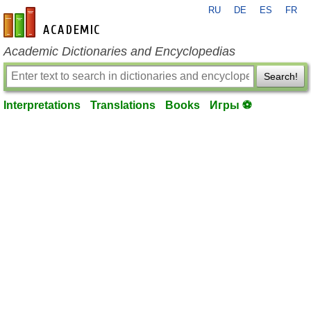
RU
DE
ES
FR
en-academic.com
Academic Dictionaries and Encyclopedias
Search!
Interpretations
Translations
Books
Игры ⚽