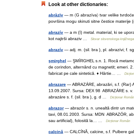
Look at other dictionaries:
abràzīv
— m 〈G abrazíva〉 tvar velike tvrdoće 
površina mogu skinuti sitne čestice materije
abrazív
— a m (ȋ) metal. material, ki se upo
kot najtrši abraziv …
Slovar slovenskega knjižnega
abrazív
— adj. m. (sil. bra ), pl. abrazívi; f.
şmirghel
— ŞMÍRGHEL s.n. 1. Rocă metamorfi
de corindon, alternând cu magnetit; emeri. 2. 
fabricat pe cale sintetică. ♦ Hârtie… …
Dicți
abrazare
— ABRAZÁRE, abrazări, s.f. (Rar) Abr
13.09.2007. Sursa: DEX 98 ABRAZÁRE s. v. a
abrazáre s. f. (sil. bra ), g. d …
Dicționar Româ
abrazor
— abrazór s. n. unealtă dintr un mater
tavi, 08.01.2003. Sursa: MDN ABRAZÓR, abrazo
sau artificial), folosită la… …
Dicționar Român
calcină
— CALCÍNĂ, calcine, s.f. Pulbere galb