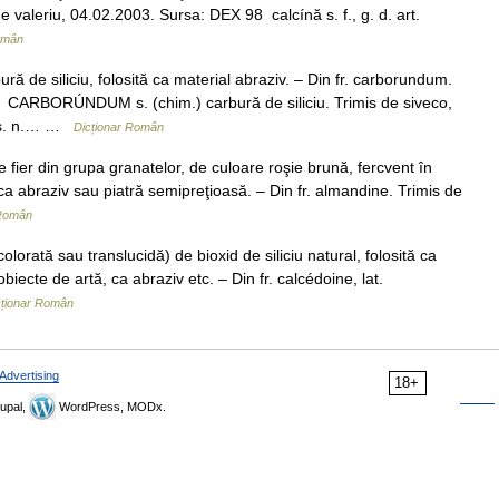
 de valeriu, 04.02.2003. Sursa: DEX 98 calcínă s. f., g. d. art.
omân
 siliciu, folosită ca material abraziv. – Din fr. carborundum.
8 CARBORÚNDUM s. (chim.) carbură de siliciu. Trimis de siveco,
 s. n.… …
Dicționar Român
ier din grupa granatelor, de culoare roşie brună, fercvent în
ori ca abraziv sau piatră semipreţioasă. – Din fr. almandine. Trimis de
 Român
orată sau translucidă) de bioxid de siliciu natural, folosită ca
iecte de artă, ca abraziv etc. – Din fr. calcédoine, lat.
cționar Român
Advertising
18+
upal,
WordPress, MODx.