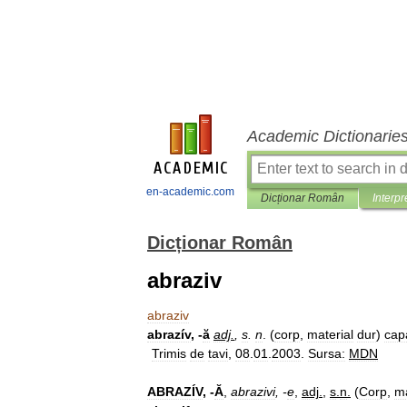
Academic Dictionarie
en-academic.com
Dicționar Român
Interpr
Dicționar Român
abraziv
abraziv
abrazív
, -
ă
adj
.
,
s
.
n
. (
corp
,
material
dur
)
cap
Trimis
de
tavi
,
08
.
01
.
2003
.
Sursa:
MDN
ABRAZÍV
, -
Ă
,
abrazivi
, -
e
,
adj
.
,
s
.
n
.
(
Corp
,
ma