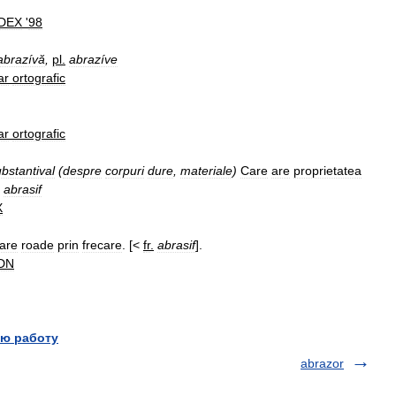
DEX
'
98
abrazívă
,
pl
.
abrazíve
ar
ortografic
ar
ortografic
bstantival
(
despre
corpuri
dure
,
materiale
)
Care
are
proprietatea
abrasif
X
are
roade
prin
frecare
. [<
fr
.
abrasif
].
DN
ю работу
abrazor