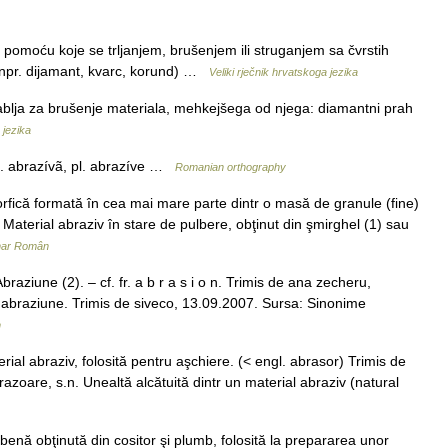
pomoću koje se trljanjem, brušenjem ili struganjem sa čvrstih
 (npr. dijamant, kvarc, korund) …
Veliki rječnik hrvatskoga jezika
rablja za brušenje materiala, mehkejšega od njega: diamantni prah
 jezika
 sg. abrazívã, pl. abrazíve …
Romanian orthography
că formată în cea mai mare parte dintr o masă de granule (fine)
Material abraziv în stare de pulbere, obţinut din şmirghel (1) sau
onar Român
aziune (2). – cf. fr. a b r a s i o n. Trimis de ana zecheru,
braziune. Trimis de siveco, 13.09.2007. Sursa: Sinonime
n
ial abraziv, folosită pentru aşchiere. (< engl. abrasor) Trimis de
are, s.n. Unealtă alcătuită dintr un material abraziv (natural
enă obţinută din cositor şi plumb, folosită la prepararea unor