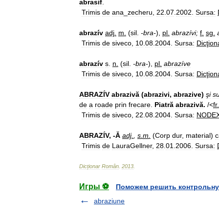
abrasif
.
Trimis
de
ana
_
zecheru
,
22
.
07
.
2002
.
Sursa:
abrazív
adj
.
m
.
(
sil
.
-
bra
-
),
pl
.
abrazívi
;
f
.
sg
.
Trimis
de
siveco
,
10
.
08
.
2004
.
Sursa:
Dicţion
abrazív
s
.
n
.
(
sil
.
-
bra
-
),
pl
.
abrazíve
Trimis
de
siveco
,
10
.
08
.
2004
.
Sursa:
Dicţion
ABRAZÍV
abrazivă
(
abrazivi
,
abrazive
)
şi
su
de
a
roade
prin
frecare
.
Piatră
abrazivă
.
/<
fr
.
Trimis
de
siveco
,
22
.
08
.
2004
.
Sursa:
NODE
ABRAZÍV
, -
Ă
adj
.
,
s
.
m
.
(
Corp
dur
,
material
)
c
Trimis
de
LauraGellner
,
28
.
01
.
2006
.
Sursa:
Dicționar
Român
.
2013
.
Игры ⚽
Поможем решить контрольну
abraziune