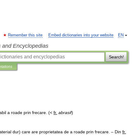
Remember this site
Embed dictionaries into your website
EN
s and Encyclopedias
Search!
etations
abil
a
roade
prin
frecare
. (<
fr
.
abrasif
)
terial
dur
)
care
are
proprietatea
de
a
roade
prin
frecare
. –
Din
fr
.