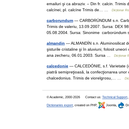
emailuri şi ca abraziv. – Din fr. calcin. Trimis
calcínei; pl. calcíne Trimis de… …
Dicționar R
carborundum
— CARBORÚNDUM s.n. Carbură de
Trimis de valeriu, 13.09.2007. Sursa: DEX 9
05.08.2004. Sursa: Sinonime carborúndum
almandin
— ALMANDÍN s.n. Aluminosilicat de f
şisturile cristaline şi în aluviuni, folosit une
ana zecheru, 06.01.2003. Sursa …
Dicționar
calcedonie
— CALCEDÓNIE, s.f. Varietate (col
piatră semipreţioasă, la confecţionarea unor ob
chalcedonius. Trimis de viorelgrosu,… …
Di
© Academic, 2000-2026
Contact us:
Technical Support
,
Dictionaries export
, created on PHP,
Joomla,
Dr