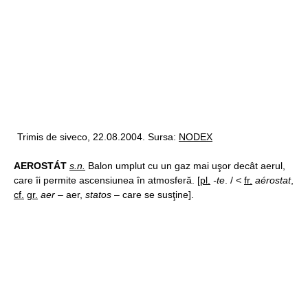
Trimis de siveco, 22.08.2004. Sursa:
NODEX
AEROSTÁT
s.n.
Balon umplut cu un gaz mai uşor decât aerul,
care îi permite ascensiunea în atmosferă. [
pl.
-te
. / <
fr.
aérostat
,
cf.
gr.
aer
– aer,
statos
– care se susţine].