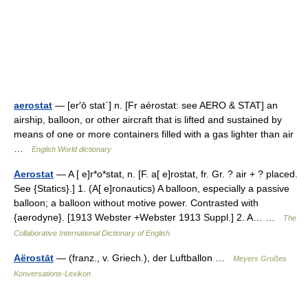
aerostat
— [er′ō stat΄] n. [Fr aérostat: see AERO & STAT] an
airship, balloon, or other aircraft that is lifted and sustained by
means of one or more containers filled with a gas lighter than air
…
English World dictionary
Aerostat
— A [ e]r*o*stat, n. [F. a[ e]rostat, fr. Gr. ? air + ? placed.
See {Statics}.] 1. (A[ e]ronautics) A balloon, especially a passive
balloon; a balloon without motive power. Contrasted with
{aerodyne}. [1913 Webster +Webster 1913 Suppl.] 2. A… …
The
Collaborative International Dictionary of English
Aërostāt
— (franz., v. Griech.), der Luftballon …
Meyers Großes
Konversations-Lexikon