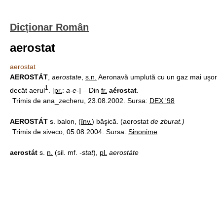
Dicționar Român
aerostat
aerostat
AEROSTÁT
,
aerostate
,
s.n.
Aeronavă umplută cu un gaz mai uşor
1
decât aerul
. [
pr.
:
a-e-
] – Din
fr.
aérostat
.
Trimis de ana_zecheru, 23.08.2002. Sursa:
DEX '98
AEROSTÁT
s. balon, (
înv.
) băşică. (aerostat
de zburat.)
Trimis de siveco, 05.08.2004. Sursa:
Sinonime
aerostát
s.
n.
(sil. mf.
-stat
),
pl.
aerostáte