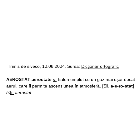
Trimis de siveco, 10.08.2004. Sursa:
Dicţionar ortografic
AEROSTÁT aerostate
n.
Balon umplut cu un gaz mai uşor decât
aerul, care îi permite ascensiunea în atmosferă. [Sil.
a-e-ro-stat
]
/<
fr.
aérostat