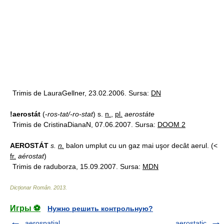
Trimis de LauraGellner, 23.02.2006. Sursa:
DN
!aerostát
(-
ros-tat/-ro-stat
) s.
n.
,
pl.
aerostáte
Trimis de CristinaDianaN, 07.06.2007. Sursa:
DOOM 2
AEROSTÁT
s.
n.
balon umplut cu un gaz mai uşor decât aerul. (<
fr.
aérostat
)
Trimis de raduborza, 15.09.2007. Sursa:
MDN
Dicționar Român
.
2013
.
Игры ⚽
Нужно решить контрольную?
aerospaţial
aerostatic