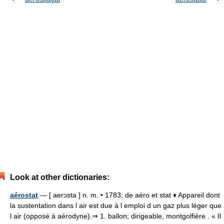
Look at other dictionaries:
aérostat
— [ aerɔsta ] n. m. • 1783; de aéro et stat ♦ Appareil dont
la sustentation dans l air est due à l emploi d un gaz plus léger que
l air (opposé à aérodyne).⇒ 1. ballon; dirigeable, montgolfière . « Il