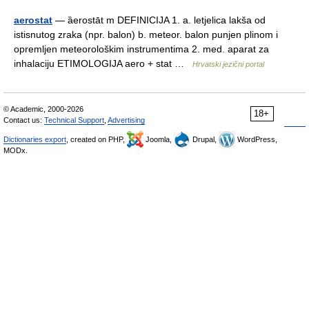
aerostat
— ȁerostāt m DEFINICIJA 1. a. letjelica lakša od
istisnutog zraka (npr. balon) b. meteor. balon punjen plinom i
opremljen meteorološkim instrumentima 2. med. aparat za
inhalaciju ETIMOLOGIJA aero + stat …
Hrvatski jezični portal
© Academic, 2000-2026
18+
Contact us:
Technical Support
,
Advertising
Dictionaries export
, created on PHP,
Joomla,
Drupal,
WordPress,
MODx.