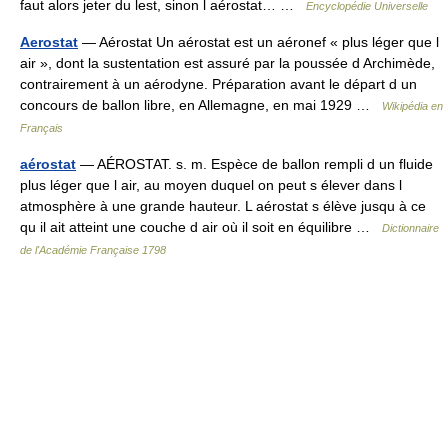
faut alors jeter du lest, sinon l aérostat… …
Encyclopédie Universelle
Aerostat
— Aérostat Un aérostat est un aéronef « plus léger que l
air », dont la sustentation est assuré par la poussée d Archimède,
contrairement à un aérodyne. Préparation avant le départ d un
concours de ballon libre, en Allemagne, en mai 1929 …
Wikipédia en
Français
aérostat
— AÉROSTAT. s. m. Espèce de ballon rempli d un fluide
plus léger que l air, au moyen duquel on peut s élever dans l
atmosphère à une grande hauteur. L aérostat s élève jusqu à ce
qu il ait atteint une couche d air où il soit en équilibre …
Dictionnaire
de l'Académie Française 1798