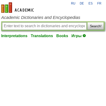
RU
DE
ES
FR
en-academic.com
Academic Dictionaries and Encyclopedias
Search!
Interpretations
Translations
Books
Игры ⚽