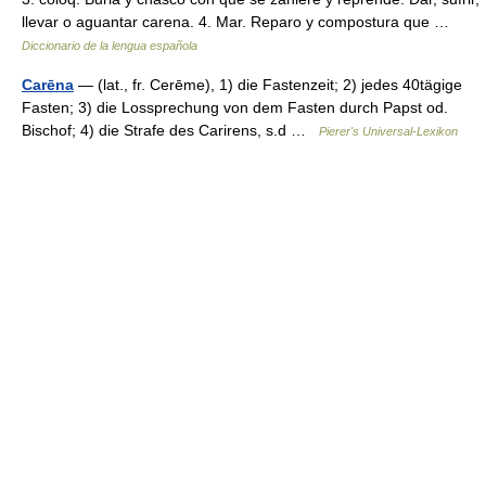
llevar o aguantar carena. 4. Mar. Reparo y compostura que …
Diccionario de la lengua española
Carēna
— (lat., fr. Cerēme), 1) die Fastenzeit; 2) jedes 40tägige
Fasten; 3) die Lossprechung von dem Fasten durch Papst od.
Bischof; 4) die Strafe des Carirens, s.d …
Pierer's Universal-Lexikon