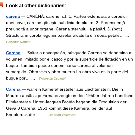
Look at other dictionaries:
carenă
— CARÉNĂ, carene, s.f. 1. Partea exterioară a corpului
unei nave, care se găseşte sub linia de plutire. 2. Proeminenţă
prelungită a unor organe. Carena sternului la păsări. 3. (bot.)
Structură în corola leguminoaselor alcătuită din două petale… …
Dicționar Român
Carena
— Saltar a navegación, búsqueda Carena se denomina al
volumen limitado por el casco y por la superficie de flotación en un
buque. También puede denominarse carena al volumen
sumergido. Obra viva y obra muerta La obra viva es la parte del
buque por… …
Wikipedia Español
Carena
— war ein Kamerahersteller aus Liechtenstein. Die in
Mauren ansässige Firma erzeugte in den 1950er Jahren handliche
Filmkameras. Unter Jacques Broïdo begann die Produktion der
Geva 8 Carèna. 1953 kommt diese Kamera, bei der auf
Knopfdruck der… …
Deutsch Wikipedia