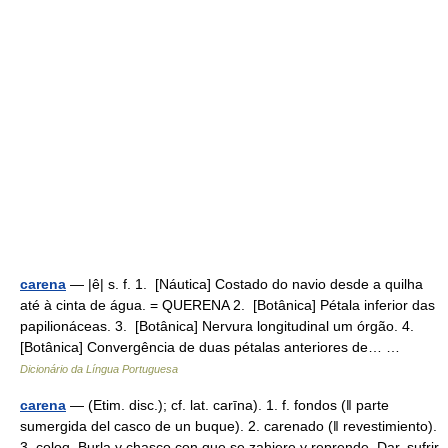
carena
— |ê| s. f. 1. [Náutica] Costado do navio desde a quilha
até à cinta de água. = QUERENA 2. [Botânica] Pétala inferior das
papilionáceas. 3. [Botânica] Nervura longitudinal um órgão. 4.
[Botânica] Convergência de duas pétalas anteriores de… …
Dicionário da Língua Portuguesa
carena
— (Etim. disc.); cf. lat. carīna). 1. f. fondos (ǁ parte
sumergida del casco de un buque). 2. carenado (ǁ revestimiento).
3. coloq. Burla y chasco con que se zahiere y reprende. Dar, sufrir,