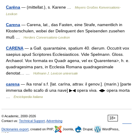
Carēna
— (mittellat.), s. Karene …
Meyers Großes Konversations-
Lexikon
Carena
— Carena, lat., das Fasten, eine Strafe, namentlich in
Klosterschulen, wobei der Delinquent den Speisenden zusehen
muß …
Herders Conversations-Lexikon
CARENA
— a Gall. quarantaine, spatium 40. dierum. Occutrit vox
saepius apud Scriptores Ecclesiasticos. Vide Spelmann. Gloss.
Archaeol. Vox formata ex Quadr agena, vel ex Quarentena>, h. e.
quadragesima pars, in Ecclesia Romana quadragesimale
denotat… …
Hofmann J. Lexicon universale
carena
— /ka rɛna/ s.f. [lat. carīna, attrav. il genov.]. (marin.) [parte
immersa dello scafo di una nave] ▶◀ opera viva. ◀▶ opera morta
…
Enciclopedia Italiana
© Academic, 2000-2026
18+
Contact us:
Technical Support
,
Advertising
Dictionaries export
, created on PHP,
Joomla,
Drupal,
WordPress,