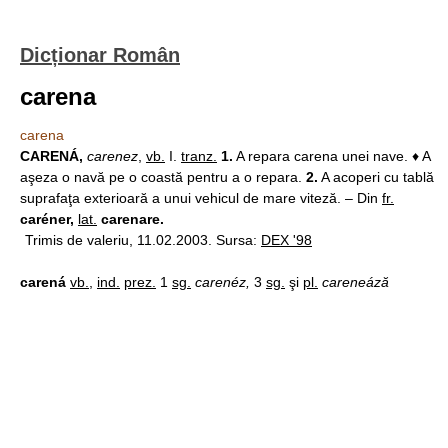
Dicționar Român
carena
carena
CARENÁ,
carenez
,
vb.
I.
tranz.
1.
A repara carena unei nave. ♦ A
aşeza o navă pe o coastă pentru a o repara.
2.
A acoperi cu tablă
suprafaţa exterioară a unui vehicul de mare viteză. – Din
fr.
caréner,
lat.
carenare.
Trimis de valeriu, 11.02.2003. Sursa:
DEX '98
carená
vb.
,
ind.
prez.
1
sg.
carenéz,
3
sg.
şi
pl.
careneáză