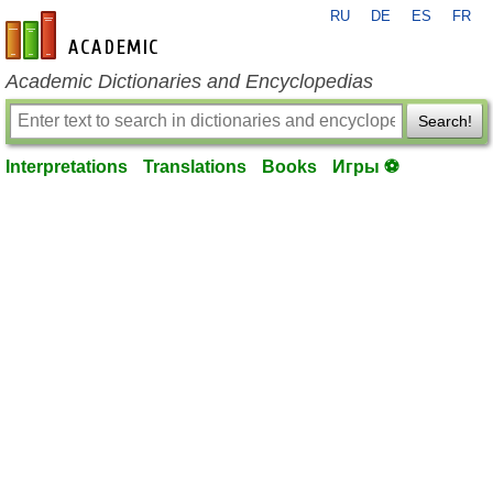
RU
DE
ES
FR
en-academic.com
Academic Dictionaries and Encyclopedias
Search!
Interpretations
Translations
Books
Игры ⚽