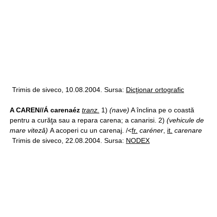
Trimis de siveco, 10.08.2004. Sursa:
Dicţionar ortografic
A CAREN//Á carenaéz
tranz.
1)
(nave)
A înclina pe o coastă
pentru a curăţa sau a repara carena; a canarisi. 2)
(vehicule de
mare viteză)
A acoperi cu un carenaj. /<
fr.
caréner
,
it.
carenare
Trimis de siveco, 22.08.2004. Sursa:
NODEX