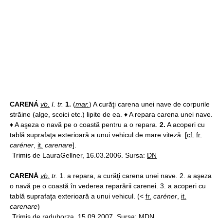
CARENÁ
vb.
I. tr.
1.
(
mar.
) A curăţi carena unei nave de corpurile
străine (alge, scoici etc.) lipite de ea. ♦ A repara carena unei nave.
♦ A aşeza o navă pe o coastă pentru a o repara.
2.
A acoperi cu
tablă suprafaţa exterioară a unui vehicul de mare viteză. [
cf.
fr.
caréner
,
it.
carenare
].
Trimis de LauraGellner, 16.03.2006. Sursa:
DN
CARENÁ
vb.
tr.
1. a repara, a curăţi carena unei nave. 2. a aşeza
o navă pe o coastă în vederea reparării carenei. 3. a acoperi cu
tablă suprafaţa exterioară a unui vehicul. (<
fr.
caréner
,
it.
carenare
)
Trimis de raduborza, 15.09.2007. Sursa:
MDN