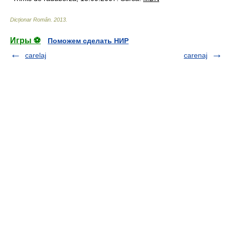
Dicționar Român
.
2013
.
Игры ⚽
Поможем сделать НИР
carelaj
carenaj