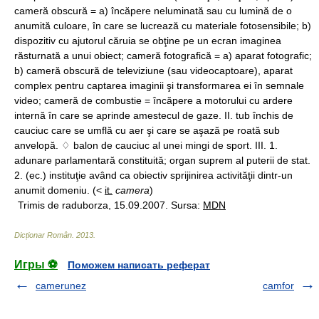
cameră obscură = a) încăpere neluminată sau cu lumină de o
anumită culoare, în care se lucrează cu materiale fotosensibile; b)
dispozitiv cu ajutorul căruia se obţine pe un ecran imaginea
răsturnată a unui obiect; cameră fotografică = a) aparat fotografic;
b) cameră obscură de televiziune (sau videocaptoare), aparat
complex pentru captarea imaginii şi transformarea ei în semnale
video; cameră de combustie = încăpere a motorului cu ardere
internă în care se aprinde amestecul de gaze. II. tub închis de
cauciuc care se umflă cu aer şi care se aşază pe roată sub
anvelopă. ♢ balon de cauciuc al unei mingi de sport. III. 1.
adunare parlamentară constituită; organ suprem al puterii de stat.
2. (ec.) instituţie având ca obiectiv sprijinirea activităţii dintr-un
anumit domeniu. (<
it.
camera
)
Trimis de raduborza, 15.09.2007. Sursa:
MDN
Dicționar Român
.
2013
.
Игры ⚽
Поможем написать реферат
camerunez
camfor