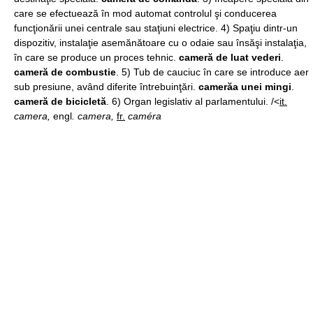
care se efectuează în mod automat controlul şi conducerea
funcţionării unei centrale sau staţiuni electrice. 4) Spaţiu dintr-un
dispozitiv, instalaţie asemănătoare cu o odaie sau însăşi instalaţia,
în care se produce un proces tehnic.
cameră de luat vederi
.
cameră de combustie
. 5) Tub de cauciuc în care se introduce aer
sub presiune, având diferite întrebuinţări.
camerăa unei mingi
.
cameră de bicicletă
. 6) Organ legislativ al parlamentului. /<
it.
camera,
engl
. camera,
fr.
caméra