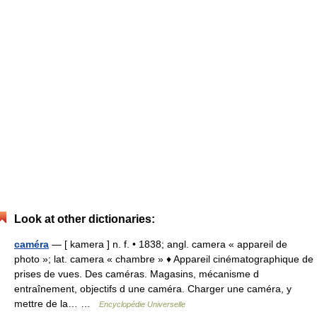
Look at other dictionaries:
caméra
— [ kamera ] n. f. • 1838; angl. camera « appareil de
photo »; lat. camera « chambre » ♦ Appareil cinématographique de
prises de vues. Des caméras. Magasins, mécanisme d
entraînement, objectifs d une caméra. Charger une caméra, y
mettre de la… …
Encyclopédie Universelle