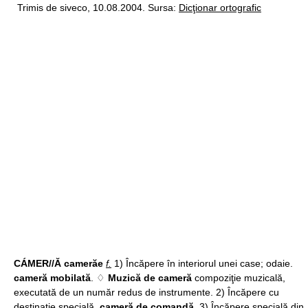
Trimis de siveco, 10.08.2004. Sursa:
Dicţionar ortografic
CÁMER//Ă camerăe
f.
1) Încăpere în interiorul unei case; odaie.
cameră mobilată
. ♢
Muzică de cameră
compoziţie muzicală,
executată de un număr redus de instrumente. 2) Încăpere cu
destinaţie specială.
cameră de comandă
. 3) Încăpere specială din