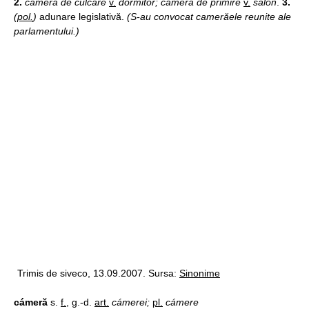
2.
cameră de culcare
v.
dormitor; cameră de primire
v.
salon
.
3.
(
pol.
)
adunare legislativă.
(S-au convocat camerăele reunite ale
parlamentului.)
Trimis de siveco, 13.09.2007. Sursa:
Sinonime
cámeră
s.
f.
, g.-d.
art.
cámerei;
pl.
cámere