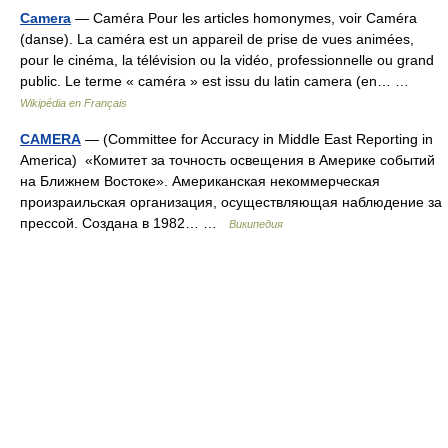
Camera
— Caméra Pour les articles homonymes, voir Caméra
(danse). La caméra est un appareil de prise de vues animées,
pour le cinéma, la télévision ou la vidéo, professionnelle ou grand
public. Le terme « caméra » est issu du latin camera (en… …
Wikipédia en Français
CAMERA
— (Committee for Accuracy in Middle East Reporting in
America) «Комитет за точность освещения в Америке событий
на Ближнем Востоке». Американская некоммерческая
произраильская организация, осуществляющая наблюдение за
прессой. Создана в 1982… …
Википедия