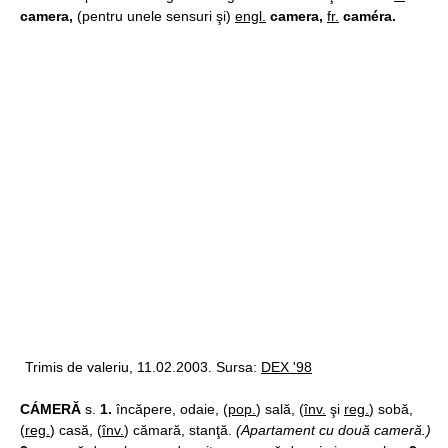
camera,
(pentru unele sensuri şi)
engl.
camera,
fr.
caméra.
Trimis de valeriu, 11.02.2003. Sursa:
DEX '98
CÁMERĂ
s.
1.
încăpere, odaie, (
pop.
) sală, (
înv.
şi
reg.
) sobă,
(
reg.
) casă, (
înv.
) cămară, stanţă.
(Apartament cu două cameră.)