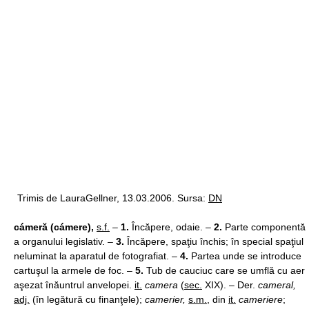
Trimis de LauraGellner, 13.03.2006. Sursa:
DN
cámeră (cámere),
s.f.
–
1.
Încăpere, odaie. –
2.
Parte componentă
a organului legislativ. –
3.
Încăpere, spaţiu închis; în special spaţiul
neluminat la aparatul de fotografiat. –
4.
Partea unde se introduce
cartuşul la armele de foc. –
5.
Tub de cauciuc care se umflă cu aer
aşezat înăuntrul anvelopei.
it.
camera
(
sec.
XIX). – Der.
cameral,
adj.
(în legătură cu finanţele);
camerier,
s.m.
, din
it.
cameriere
;