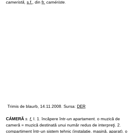
cameristă,
s.f.
, din
fr.
camériste.
Trimis de blaurb, 14.11.2008. Sursa:
DER
CÁMERĂ
s.
f.
I. 1. încăpere într-un apartament. o muzică de
cameră = muzică destinată unui număr redus de interpreţi. 2.
compartiment într-un sistem tehnic (instalaţie, maşină, aparat). o