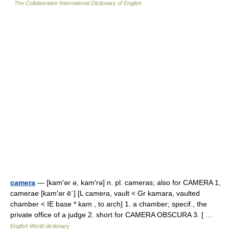
The Collaborative International Dictionary of English
camera
— [kam′ər ə, kam′rə] n. pl. cameras; also for CAMERA 1,
camerae [kam′ər ē΄] [L camera, vault < Gr kamara, vaulted
chamber < IE base * kam , to arch] 1. a chamber; specif., the
private office of a judge 2. short for CAMERA OBSCURA 3. [ …
English World dictionary