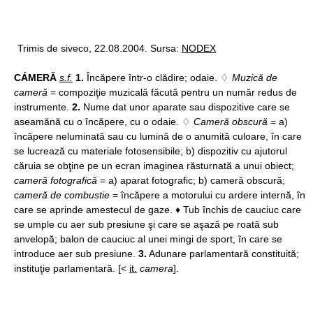
Trimis de siveco, 22.08.2004. Sursa:
NODEX
CÁMERĂ
s.f.
1.
Încăpere într-o clădire; odaie. ♢
Muzică de
cameră
= compoziţie muzicală făcută pentru un număr redus de
instrumente.
2.
Nume dat unor aparate sau dispozitive care se
aseamănă cu o încăpere, cu o odaie. ♢
Cameră obscură
= a)
încăpere neluminată sau cu lumină de o anumită culoare, în care
se lucrează cu materiale fotosensibile; b) dispozitiv cu ajutorul
căruia se obţine pe un ecran imaginea răsturnată a unui obiect;
cameră fotografică
= a) aparat fotografic; b) cameră obscură;
cameră de combustie
= încăpere a motorului cu ardere internă, în
care se aprinde amestecul de gaze. ♦ Tub închis de cauciuc care
se umple cu aer sub presiune şi care se aşază pe roată sub
anvelopă; balon de cauciuc al unei mingi de sport, în care se
introduce aer sub presiune.
3.
Adunare parlamentară constituită;
instituţie parlamentară. [<
it.
camera
].