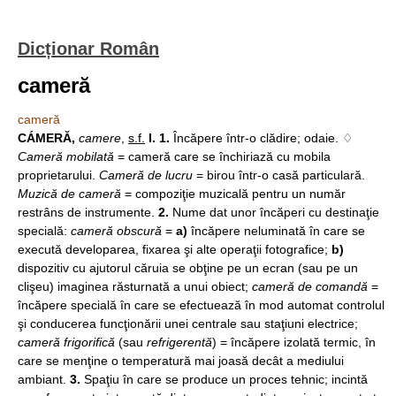
Dicționar Român
cameră
cameră
CÁMERĂ,
camere
,
s.f.
I. 1.
Încăpere într-o clădire; odaie. ♢
Cameră mobilată
= cameră care se închiriază cu mobila
proprietarului.
Cameră de lucru
= birou într-o casă particulară.
Muzică de cameră
= compoziţie muzicală pentru un număr
restrâns de instrumente.
2.
Nume dat unor încăperi cu destinaţie
specială:
cameră obscură
=
a)
încăpere neluminată în care se
execută developarea, fixarea şi alte operaţii fotografice;
b)
dispozitiv cu ajutorul căruia se obţine pe un ecran (sau pe un
clişeu) imaginea răsturnată a unui obiect;
cameră de comandă
=
încăpere specială în care se efectuează în mod automat controlul
şi conducerea funcţionării unei centrale sau staţiuni electrice;
cameră frigorifică
(sau
refrigerentă
) = încăpere izolată termic, în
care se menţine o temperatură mai joasă decât a mediului
ambiant.
3.
Spaţiu în care se produce un proces tehnic; incintă