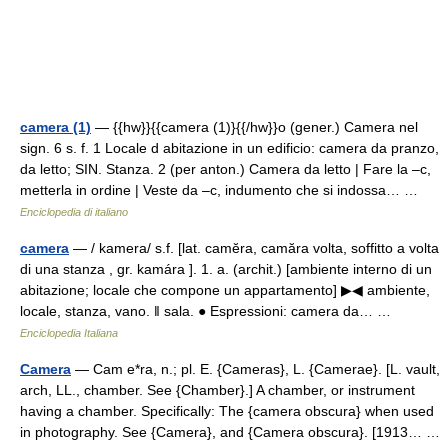
camera (1)
— {{hw}}{{camera (1)}{{/hw}}o (gener.) Camera nel
sign. 6 s. f. 1 Locale d abitazione in un edificio: camera da pranzo,
da letto; SIN. Stanza. 2 (per anton.) Camera da letto | Fare la –c,
metterla in ordine | Veste da –c, indumento che si indossa… …
Enciclopedia di italiano
camera
— / kamera/ s.f. [lat. camĕra, camăra volta, soffitto a volta
di una stanza , gr. kamára ]. 1. a. (archit.) [ambiente interno di un
abitazione; locale che compone un appartamento] ▶◀ ambiente,
locale, stanza, vano. ‖ sala. ● Espressioni: camera da… …
Enciclopedia Italiana
Camera
— Cam e*ra, n.; pl. E. {Cameras}, L. {Camerae}. [L. vault,
arch, LL., chamber. See {Chamber}.] A chamber, or instrument
having a chamber. Specifically: The {camera obscura} when used
in photography. See {Camera}, and {Camera obscura}. [1913… …