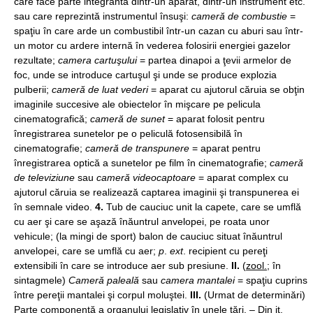
care face parte integrantă dintr-un aparat, dintr-un instrument etc.
sau care reprezintă instrumentul însuşi:
cameră de combustie
=
spaţiu în care arde un combustibil într-un cazan cu aburi sau într-
un motor cu ardere internă în vederea folosirii energiei gazelor
rezultate;
camera cartuşului
= partea dinapoi a ţevii armelor de
foc, unde se introduce cartuşul şi unde se produce explozia
pulberii;
cameră de luat vederi
= aparat cu ajutorul căruia se obţin
imaginile succesive ale obiectelor în mişcare pe pelicula
cinematografică;
cameră de sunet
= aparat folosit pentru
înregistrarea sunetelor pe o peliculă fotosensibilă în
cinematografie;
cameră de transpunere
= aparat pentru
înregistrarea optică a sunetelor pe film în cinematografie;
cameră
de televiziune
sau
cameră videocaptoare
= aparat complex cu
ajutorul căruia se realizează captarea imaginii şi transpunerea ei
în semnale video.
4.
Tub de cauciuc unit la capete, care se umflă
cu aer şi care se aşază înăuntrul anvelopei, pe roata unor
vehicule; (la mingi de sport) balon de cauciuc situat înăuntrul
anvelopei, care se umflă cu aer;
p
.
ext
. recipient cu pereţi
extensibili în care se introduce aer sub presiune.
II.
(
zool.
; în
sintagmele)
Cameră paleală
sau
camera mantalei
= spaţiu cuprins
între pereţii mantalei şi corpul moluştei.
III.
(Urmat de determinări)
Parte componentă a organului legislativ în unele ţări. – Din
it.