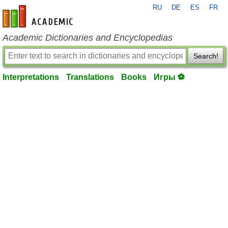
RU
DE
ES
FR
en-academic.com
Academic Dictionaries and Encyclopedias
Search!
Interpretations
Translations
Books
Игры ⚽