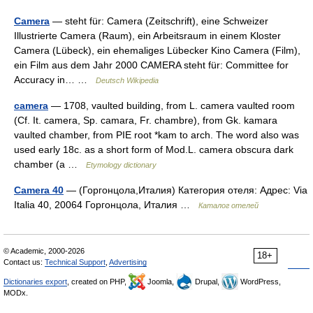
Camera
— steht für: Camera (Zeitschrift), eine Schweizer
Illustrierte Camera (Raum), ein Arbeitsraum in einem Kloster
Camera (Lübeck), ein ehemaliges Lübecker Kino Camera (Film),
ein Film aus dem Jahr 2000 CAMERA steht für: Committee for
Accuracy in… …
Deutsch Wikipedia
camera
— 1708, vaulted building, from L. camera vaulted room
(Cf. It. camera, Sp. camara, Fr. chambre), from Gk. kamara
vaulted chamber, from PIE root *kam to arch. The word also was
used early 18c. as a short form of Mod.L. camera obscura dark
chamber (a …
Etymology dictionary
Camera 40
— (Горгонцола,Италия) Категория отеля: Адрес: Via
Italia 40, 20064 Горгонцола, Италия …
Каталог отелей
© Academic, 2000-2026
18+
Contact us:
Technical Support
,
Advertising
Dictionaries export
, created on PHP,
Joomla,
Drupal,
WordPress,
MODx.