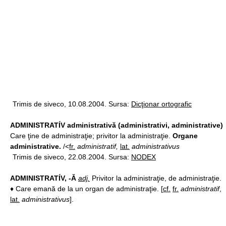
Trimis de siveco, 10.08.2004. Sursa:
Dicţionar ortografic
ADMINISTRATÍV administrativă (administrativi, administrative)
Care ţine de administraţie; privitor la administraţie.
Organe
administrative.
/<
fr.
administratif,
lat.
administrativus
Trimis de siveco, 22.08.2004. Sursa:
NODEX
ADMINISTRATÍV, -Ă
adj.
Privitor la administraţie, de administraţie.
♦ Care emană de la un organ de administraţie. [
cf.
fr.
administratif
,
lat.
administrativus
].