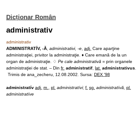
Dicționar Român
administrativ
administrativ
ADMINISTRATÍV, -Ă
,
administrativi, -e
,
adj.
Care aparţine
administraţiei, privitor la administraţie. ♦ Care emană de la un
organ de administraţie. ♢
Pe cale administrativă
= prin organele
administraţiei de stat. – Din
fr.
administratif
,
lat.
administrativus
.
Trimis de ana_zecheru, 12.08.2002. Sursa:
DEX '98
administratív
adj.
m.
,
pl.
administratívi;
f.
sg.
administratívă,
pl.
administratíve