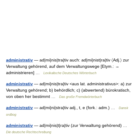
administrativ
— ad|mi|nis|tra|tiv auch: ad|mi|nist|ra|tiv 〈Adj.〉 zur
Verwaltung gehörend, auf dem Verwaltungswege [Etym.: →
administrieren] …
Lexikalische Deutsches Wörterbuch
administrativ
— ad|mi|nis|tra|tiv <aus lat. administrativus>: a) zur
Verwaltung gehörend; b) behördlich; c) (abwertend) bürokratisch,
von oben her bestimmt …
Das große Fremdwörterbuch
administrativ
— ad|mi|ni|stra|tiv adj., t, e (fork.: adm.) …
Dansk
ordbog
administrativ
— ad|mi|nis|t|ra|tiv (zur Verwaltung gehörend) …
Die deutsche Rechtschreibung