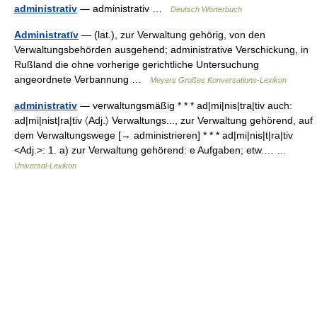
administrativ
— administrativ …
Deutsch Wörterbuch
Administratīv
— (lat.), zur Verwaltung gehörig, von den
Verwaltungsbehörden ausgehend; administrative Verschickung, in
Rußland die ohne vorherige gerichtliche Untersuchung
angeordnete Verbannung …
Meyers Großes Konversations-Lexikon
administrativ
— verwaltungsmäßig * * * ad|mi|nis|tra|tiv auch:
ad|mi|nist|ra|tiv 〈Adj.〉 Verwaltungs..., zur Verwaltung gehörend, auf
dem Verwaltungswege [→ administrieren] * * * ad|mi|nis|t|ra|tiv
<Adj.>: 1. a) zur Verwaltung gehörend: e Aufgaben; etw.… …
Universal-Lexikon