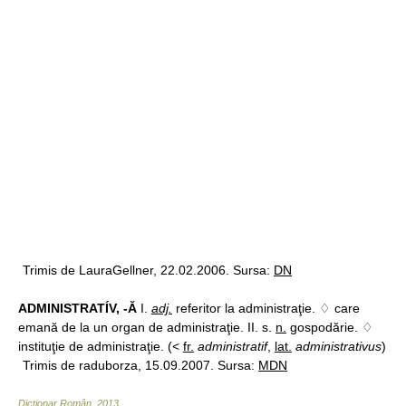
Trimis de LauraGellner, 22.02.2006. Sursa:
DN
ADMINISTRATÍV, -Ă
I.
adj.
referitor la administraţie. ♢ care
emană de la un organ de administraţie. II. s.
n.
gospodărie. ♢
instituţie de administraţie. (<
fr.
administratif
,
lat.
administrativus
)
Trimis de raduborza, 15.09.2007. Sursa:
MDN
Dicționar Român
.
2013
.