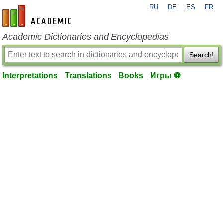
RU
DE
ES
FR
en-academic.com
Academic Dictionaries and Encyclopedias
Search!
Interpretations
Translations
Books
Игры ⚽