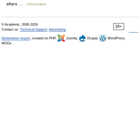
altars …
Universalium
© Academic, 2000-2026
18+
Contact us:
Technical Support
,
Advertising
Dictionaries export
, created on PHP,
Joomla,
Drupal,
WordPress,
MODx.