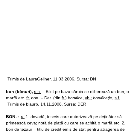
Trimis de LauraGellner, 11.03.2006. Sursa:
DN
bon (bónuri),
s.n.
– Bilet pe baza căruia se eliberează un bun, o
marfă etc.
fr.
bon.
– Der. (din
fr.
)
bonifica
,
vb.
;
bonificaţie
,
s.f.
Trimis de blaurb, 14.11.2008. Sursa:
DER
BON
s.
n.
1. dovadă, înscris care autorizează pe deţinător să
primească ceva; notă de plată cu care se achită o marfă etc. 2.
bon de tezaur = titlu de credit emis de stat pentru atragerea de