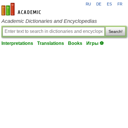
RU
DE
ES
FR
en-academic.com
Academic Dictionaries and Encyclopedias
Search!
Interpretations
Translations
Books
Игры ⚽