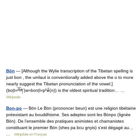
Bön
— [Although the Wylie transcription of the Tibetan spelling is
just bon , the umlaut is conventionally added above the o to more
nearly suggest the Tibetan pronunciation of the vowel.]
(bo|t=བོན་|w=bon|l=pʰø̃̀(n)) is the oldest spiritual tradition… …
Wikipedia
Bon-po
— Bön Le Bön (prononcer beun) est une religion tibétaine
préexistant au bouddhisme. Ses adeptes sont les Bönpo (lignée
Bön). De l’ensemble des pratiques animistes et chamanistes
constituant le premier Bön (shes pa bcu gnyis) s’est dégagé au…
…
Wikipédia en Français