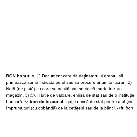
BON bonuri
n.
1) Document care dă deţinătorului dreptul să
primească suma indicată pe el sau să procure anumite lucruri. 2)
Notă (de plată) cu care se achită sau se ridică marfa într-un
magazin. 3)
fin.
Hârtie de valoare, emisă de stat sau de o instituţie
bancară.
♢ bon de tezaur
obligaţie emisă de stat pentru a obţine
împrumuturi (cu dobândă) de la cetăţeni sau de la bănci. /<
fr.
bon