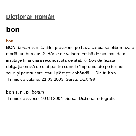
Dicționar Român
bon
bon
BON,
bonuri
,
s.n.
1.
Bilet provizoriu pe baza căruia se eliberează o
marfă, un bun etc.
2.
Hârtie de valoare emisă de stat sau de o
instituţie financiară recunoscută de stat. ♢
Bon de tezaur
=
obligaţie emisă de stat pentru sumele împrumutate pe termen
scurt şi pentru care statul plăteşte dobândă. – Din
fr.
bon.
Trimis de valeriu, 21.03.2003. Sursa:
DEX '98
bon
s.
n.
,
pl.
bónuri
Trimis de siveco, 10.08.2004. Sursa:
Dicţionar ortografic