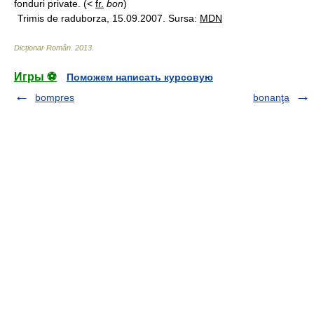
fonduri private. (<
fr.
bon
)
Trimis de raduborza, 15.09.2007. Sursa:
MDN
Dicționar Român
.
2013
.
Игры ⚽
Поможем написать курсовую
bompres
bonanţa