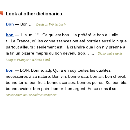
Look at other dictionaries:
Bon
— Bon …
Deutsch Wörterbuch
bon
— 1. s. m. 1° Ce qui est bon. Il a préféré le bon à l utile.
• La France, où les connaissances ont été portées aussi loin que
partout ailleurs ; seulement est il à craindre que l on n y prenne à
la fin un bizarre mépris du bon devenu trop… …
Dictionnaire de la
Langue Française d'Émile Littré
bon
— BON, Bonne. adj. Qui a en soy toutes les qualitez
necessaires à sa nature. Bon vin. bonne eau. bon air. bon cheval.
bonne terre. bon fruit. bonnes cerises. bonnes poires, &c. bon blé.
bonne avoine. bon pain. bon or. bon argent. En ce sens il se… …
Dictionnaire de l'Académie française