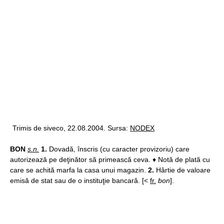
Trimis de siveco, 22.08.2004. Sursa:
NODEX
BON
s.n.
1.
Dovadă, înscris (cu caracter provizoriu) care
autorizează pe deţinător să primească ceva. ♦ Notă de plată cu
care se achită marfa la casa unui magazin.
2.
Hârtie de valoare
emisă de stat sau de o instituţie bancară. [<
fr.
bon
].