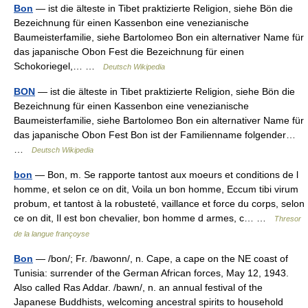
Bon
— ist die älteste in Tibet praktizierte Religion, siehe Bön die
Bezeichnung für einen Kassenbon eine venezianische
Baumeisterfamilie, siehe Bartolomeo Bon ein alternativer Name für
das japanische Obon Fest die Bezeichnung für einen
Schokoriegel,… …
Deutsch Wikipedia
BON
— ist die älteste in Tibet praktizierte Religion, siehe Bön die
Bezeichnung für einen Kassenbon eine venezianische
Baumeisterfamilie, siehe Bartolomeo Bon ein alternativer Name für
das japanische Obon Fest Bon ist der Familienname folgender…
…
Deutsch Wikipedia
bon
— Bon, m. Se rapporte tantost aux moeurs et conditions de l
homme, et selon ce on dit, Voila un bon homme, Eccum tibi virum
probum, et tantost à la robusteté, vaillance et force du corps, selon
ce on dit, Il est bon chevalier, bon homme d armes, c… …
Thresor
de la langue françoyse
Bon
— /bon/; Fr. /bawonn/, n. Cape, a cape on the NE coast of
Tunisia: surrender of the German African forces, May 12, 1943.
Also called Ras Addar. /bawn/, n. an annual festival of the
Japanese Buddhists, welcoming ancestral spirits to household