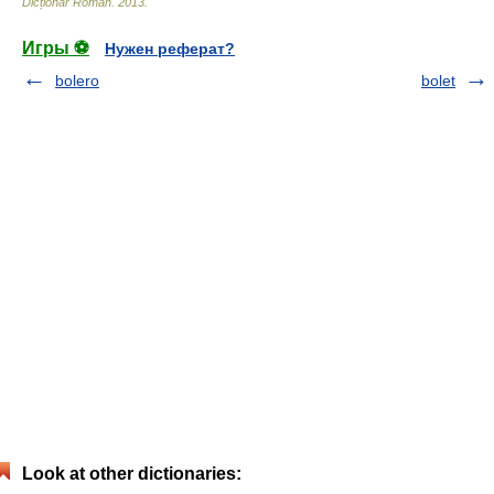
Dicționar Român
.
2013
.
Игры ⚽
Нужен реферат?
bolero
bolet
Look at other dictionaries: