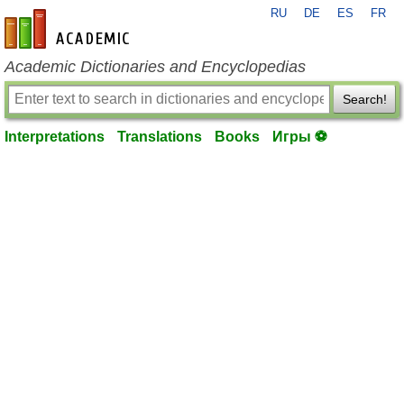
RU
DE
ES
FR
en-academic.com
Academic Dictionaries and Encyclopedias
Search!
Interpretations
Translations
Books
Игры ⚽