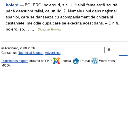
bolero
— BOLERÓ, bolerouri, s.n. 1. Haină femeiască scurtă
până deasupra taliei, ca un ilic. 2. Numele unui dans naţional
spaniol, care se dansează cu acompaniament de chitară şi
castaniete; melodie după care se execută acest dans. – Din fr.
boléro, sp.… …
Dicționar Român
© Academic, 2000-2026
18+
Contact us:
Technical Support
,
Advertising
Dictionaries export
, created on PHP,
Joomla,
Drupal,
WordPress,
MODx.