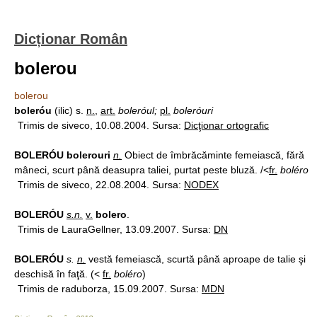
Dicționar Român
bolerou
bolerou
boleróu
(ilic) s.
n.
,
art.
boleróul;
pl.
boleróuri
Trimis de siveco, 10.08.2004. Sursa:
Dicţionar ortografic
BOLERÓU bolerouri
n.
Obiect de îmbrăcăminte femeiască, fără
mâneci, scurt până deasupra taliei, purtat peste bluză. /<
fr.
boléro
Trimis de siveco, 22.08.2004. Sursa:
NODEX
BOLERÓU
s.n.
v.
bolero
.
Trimis de LauraGellner, 13.09.2007. Sursa:
DN
BOLERÓU
s.
n.
vestă femeiască, scurtă până aproape de talie şi
deschisă în faţă. (<
fr.
boléro
)
Trimis de raduborza, 15.09.2007. Sursa:
MDN