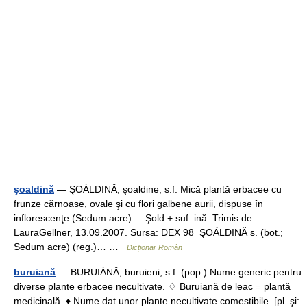
şoaldină
— ŞOÁLDINĂ, şoaldine, s.f. Mică plantă erbacee cu
frunze cărnoase, ovale şi cu flori galbene aurii, dispuse în
inflorescenţe (Sedum acre). – Şold + suf. ină. Trimis de
LauraGellner, 13.09.2007. Sursa: DEX 98 ŞOÁLDINĂ s. (bot.;
Sedum acre) (reg.)… …
Dicționar Român
buruiană
— BURUIÁNĂ, buruieni, s.f. (pop.) Nume generic pentru
diverse plante erbacee necultivate. ♢ Buruiană de leac = plantă
medicinală. ♦ Nume dat unor plante necultivate comestibile. [pl. şi: