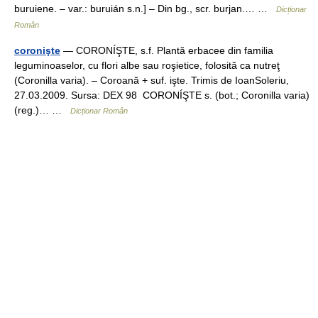
buruiene. – var.: buruián s.n.] – Din bg., scr. burjan.… …
Dicționar
Român
coronişte
— CORONÍŞTE, s.f. Plantă erbacee din familia
leguminoaselor, cu flori albe sau roşietice, folosită ca nutreţ
(Coronilla varia). – Coroană + suf. işte. Trimis de IoanSoleriu,
27.03.2009. Sursa: DEX 98 CORONÍŞTE s. (bot.; Coronilla varia)
(reg.)… …
Dicționar Român