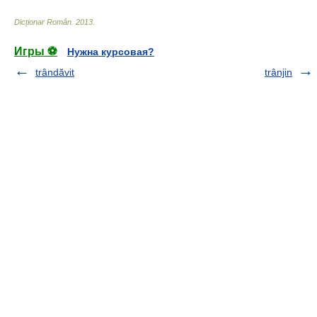
Dicționar Român
.
2013
.
Игры ⚽
Нужна курсовая?
trândăvit
trânjin