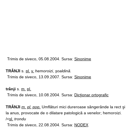
Trimis de siveco, 05.08.2004. Sursa:
Sinonime
TRÂNJI
s.
pl.
v.
hemoroizi, şoaldină.
Trimis de siveco, 13.09.2007. Sursa:
Sinonime
trânji
s.
m.
pl.
Trimis de siveco, 10.08.2004. Sursa:
Dicţionar ortografic
TRÂNJI
m.
pl.
pop.
Umflături mici dureroase sângerânde la rect şi
la anus, provocate de o dilatare patologică a venelor; hemoroizi.
/<
sl.
trondu
Trimis de siveco, 22.08.2004. Sursa:
NODEX