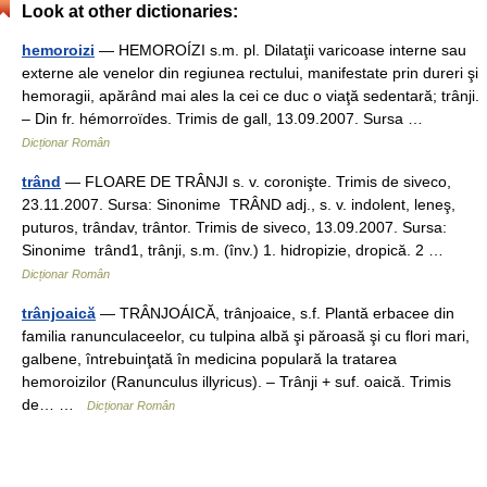
Look at other dictionaries:
hemoroizi
— HEMOROÍZI s.m. pl. Dilataţii varicoase interne sau
externe ale venelor din regiunea rectului, manifestate prin dureri şi
hemoragii, apărând mai ales la cei ce duc o viaţă sedentară; trânji.
– Din fr. hémorroïdes. Trimis de gall, 13.09.2007. Sursa …
Dicționar Român
trând
— FLOARE DE TRÂNJI s. v. coronişte. Trimis de siveco,
23.11.2007. Sursa: Sinonime TRÂND adj., s. v. indolent, leneş,
puturos, trândav, trântor. Trimis de siveco, 13.09.2007. Sursa:
Sinonime trând1, trânji, s.m. (înv.) 1. hidropizie, dropică. 2 …
Dicționar Român
trânjoaică
— TRÂNJOÁICĂ, trânjoaice, s.f. Plantă erbacee din
familia ranunculaceelor, cu tulpina albă şi păroasă şi cu flori mari,
galbene, întrebuinţată în medicina populară la tratarea
hemoroizilor (Ranunculus illyricus). – Trânji + suf. oaică. Trimis
de… …
Dicționar Român