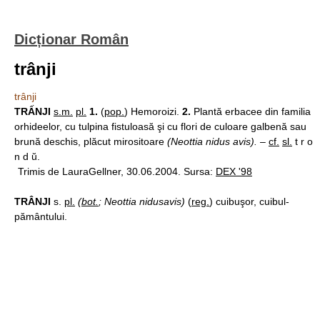
Dicționar Român
trânji
trânji
TRẤNJI
s.m.
pl.
1.
(
pop.
) Hemoroizi.
2.
Plantă erbacee din familia
orhideelor, cu tulpina fistuloasă şi cu flori de culoare galbenă sau
brună deschis, plăcut mirositoare
(Neottia nidus avis).
–
cf.
sl.
t r o
n d ŭ.
Trimis de LauraGellner, 30.06.2004. Sursa:
DEX '98
TRÂNJI
s.
pl.
(
bot.
; Neottia nidusavis)
(
reg.
) cuibuşor, cuibul-
pământului.