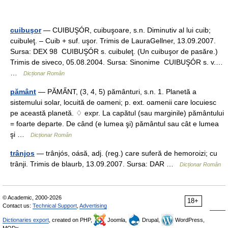
cuibuşor
— CUIBUŞÓR, cuibuşoare, s.n. Diminutiv al lui cuib;
cuibuleţ. – Cuib + suf. uşor. Trimis de LauraGellner, 13.09.2007.
Sursa: DEX 98 CUIBUŞÓR s. cuibuleţ. (Un cuibuşor de pasăre.)
Trimis de siveco, 05.08.2004. Sursa: Sinonime CUIBUŞÓR s. v.…
…
Dicționar Român
pământ
— PĂMẤNT, (3, 4, 5) pământuri, s.n. 1. Planetă a
sistemului solar, locuită de oameni; p. ext. oamenii care locuiesc
pe această planetă. ♢ expr. La capătul (sau marginile) pământului
= foarte departe. De când (e lumea şi) pământul sau cât e lumea
şi …
Dicționar Român
trânjos
— trânjós, oásă, adj. (reg.) care suferă de hemoroizi; cu
trânji. Trimis de blaurb, 13.09.2007. Sursa: DAR …
Dicționar Român
© Academic, 2000-2026
18+
Contact us:
Technical Support
,
Advertising
Dictionaries export
, created on PHP,
Joomla,
Drupal,
WordPress,