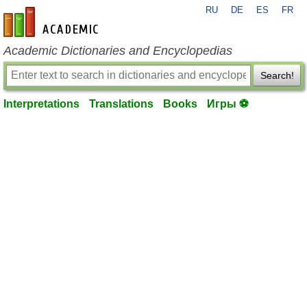
RU
DE
ES
FR
en-academic.com
Academic Dictionaries and Encyclopedias
Search!
Interpretations
Translations
Books
Игры ⚽