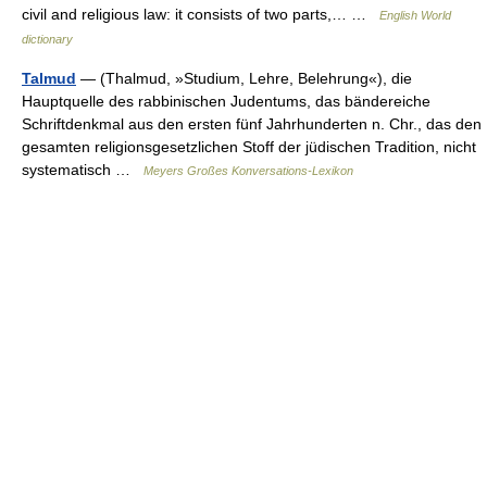
civil and religious law: it consists of two parts,… …
English World
dictionary
Talmud
— (Thalmud, »Studium, Lehre, Belehrung«), die
Hauptquelle des rabbinischen Judentums, das bändereiche
Schriftdenkmal aus den ersten fünf Jahrhunderten n. Chr., das den
gesamten religionsgesetzlichen Stoff der jüdischen Tradition, nicht
systematisch …
Meyers Großes Konversations-Lexikon