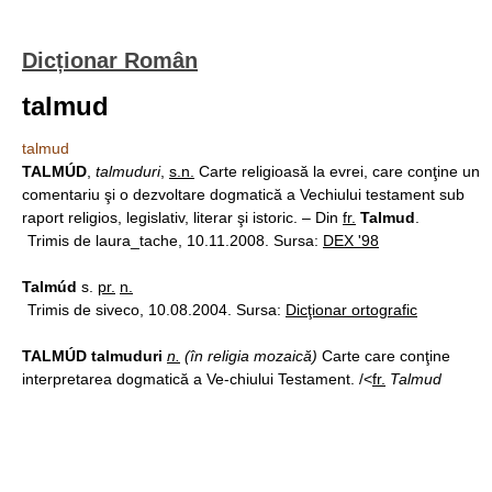
Dicționar Român
talmud
talmud
TALMÚD
,
talmuduri
,
s.n.
Carte religioasă la evrei, care conţine un
comentariu şi o dezvoltare dogmatică a Vechiului testament sub
raport religios, legislativ, literar şi istoric. – Din
fr.
Talmud
.
Trimis de laura_tache, 10.11.2008. Sursa:
DEX '98
Talmúd
s.
pr.
n.
Trimis de siveco, 10.08.2004. Sursa:
Dicţionar ortografic
TALMÚD talmuduri
n.
(în religia mozaică)
Carte care conţine
interpretarea dogmatică a Ve-chiului Testament. /<
fr.
Talmud