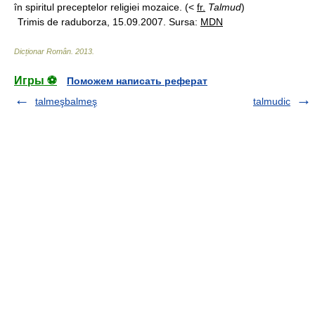
în spiritul preceptelor religiei mozaice. (<
fr.
Talmud
)
Trimis de raduborza, 15.09.2007. Sursa:
MDN
Dicționar Român
.
2013
.
Игры ⚽
Поможем написать реферат
talmeşbalmeş
talmudic