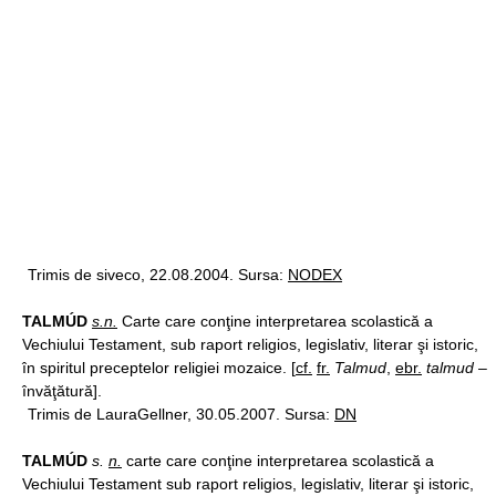
Trimis de siveco, 22.08.2004. Sursa:
NODEX
TALMÚD
s.n.
Carte care conţine interpretarea scolastică a
Vechiului Testament, sub raport religios, legislativ, literar şi istoric,
în spiritul preceptelor religiei mozaice. [
cf.
fr.
Talmud
,
ebr.
talmud
–
învăţătură].
Trimis de LauraGellner, 30.05.2007. Sursa:
DN
TALMÚD
s.
n.
carte care conţine interpretarea scolastică a
Vechiului Testament sub raport religios, legislativ, literar şi istoric,