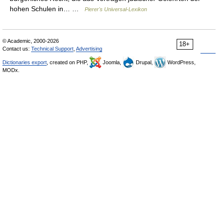
hohen Schulen in… …
Pierer's Universal-Lexikon
© Academic, 2000-2026
18+
Contact us:
Technical Support
,
Advertising
Dictionaries export
, created on PHP,
Joomla,
Drupal,
WordPress,
MODx.