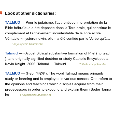
Look at other dictionaries:
TALMUD
— Pour le judaïsme, l’authentique interprétation de la
Bible hébraïque a été déposée dans la Tora orale, qui constitue le
complément et l’achèvement incontestable de la Tora écrite.
Véritable «mystère» divin, elle n’a été confiée par le Verbe qu’à…
…
Encyclopédie Universelle
Talmud
— • A post Biblical substantive formation of Pi el ( to teach
), and originally signified doctrine or study Catholic Encyclopedia.
Kevin Knight. 2006. Talmud Talmud …
Catholic encyclopedia
TALMUD
— (Heb. תַּלְמוּד). The word Talmud means primarily
study or learning and is employed in various senses. One refers to
the opinions and teachings which disciples acquire from their
predecessors in order to expound and explain them (Seder Tanna
im… …
Encyclopedia of Judaism