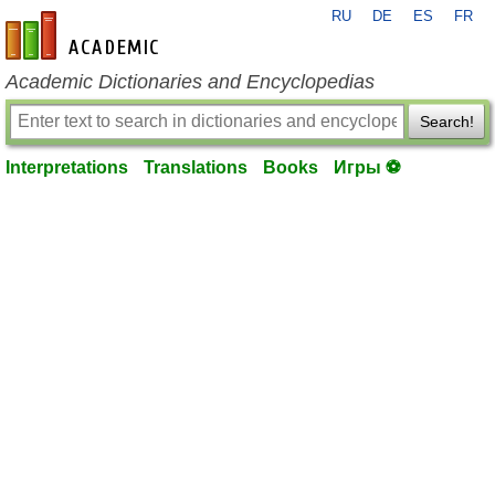
RU
DE
ES
FR
en-academic.com
Academic Dictionaries and Encyclopedias
Search!
Interpretations
Translations
Books
Игры ⚽