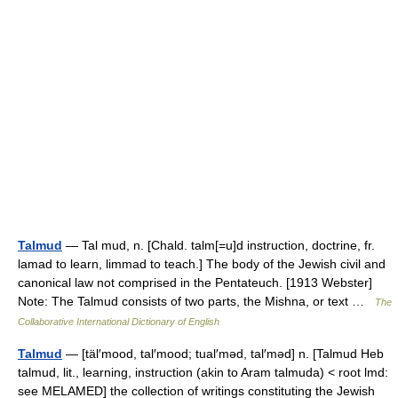
Talmud
— Tal mud, n. [Chald. talm[=u]d instruction, doctrine, fr.
lamad to learn, limmad to teach.] The body of the Jewish civil and
canonical law not comprised in the Pentateuch. [1913 Webster]
Note: The Talmud consists of two parts, the Mishna, or text …
The
Collaborative International Dictionary of English
Talmud
— [täl′mood, tal′mood; tual′məd, tal′məd] n. [Talmud Heb
talmud, lit., learning, instruction (akin to Aram talmuda) < root lmd:
see MELAMED] the collection of writings constituting the Jewish