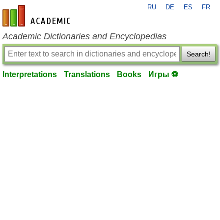
RU
DE
ES
FR
en-academic.com
Academic Dictionaries and Encyclopedias
Search!
Interpretations
Translations
Books
Игры ⚽