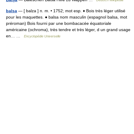
Deutsch Wikipedia
balsa
— [ balza ] n. m. • 1752; mot esp. ♦ Bois très léger utilisé
pour les maquettes. ● balsa nom masculin (espagnol balsa, mot
préroman) Bois fourni par une bombacacée équatoriale
américaine (ochroma), très tendre et très léger, d un grand usage
en… …
Encyclopédie Universelle