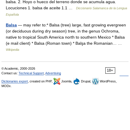
balsa. 2. Hoyo o hueco del terreno donde se acumula agua.
Locuciones 1. balsa de aceite 1.1 …
Diccionario Salamanca de la Lengua
Española
Balsa
— may refer to:* Balsa (tree) large, fast growing evergreen
(or deciduous during dry season) tree, in the genus Ochroma,
native to tropical South America north to southern Mexico * Balsa
(e mail client) * Balsa (Roman town) * Balşa the Romanian… …
Wikipedia
© Academic, 2000-2026
18+
Contact us:
Technical Support
,
Advertising
Dictionaries export
, created on PHP,
Joomla,
Drupal,
WordPress,
MODx.