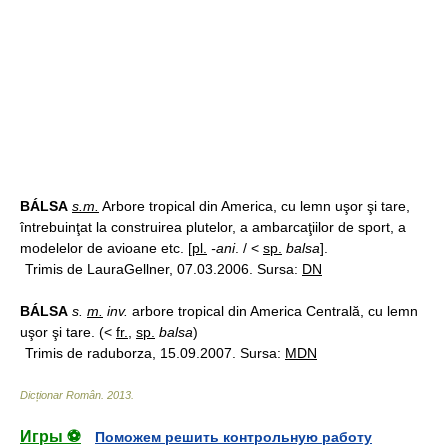
BÁLSA
s.m.
Arbore tropical din America, cu lemn uşor şi tare,
întrebuinţat la construirea plutelor, a ambarcaţiilor de sport, a
modelelor de avioane etc. [
pl.
-ani
. / <
sp.
balsa
].
Trimis de LauraGellner, 07.03.2006. Sursa:
DN
BÁLSA
s.
m.
inv.
arbore tropical din America Centrală, cu lemn
uşor şi tare. (<
fr.
,
sp.
balsa
)
Trimis de raduborza, 15.09.2007. Sursa:
MDN
Dicționar Român
.
2013
.
Игры ⚽
Поможем решить контрольную работу