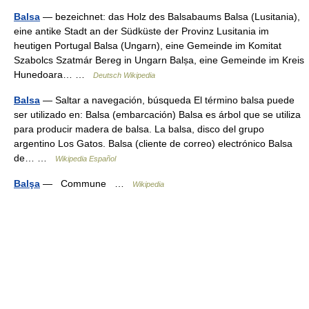
Balsa
— bezeichnet: das Holz des Balsabaums Balsa (Lusitania),
eine antike Stadt an der Südküste der Provinz Lusitania im
heutigen Portugal Balsa (Ungarn), eine Gemeinde im Komitat
Szabolcs Szatmár Bereg in Ungarn Balșa, eine Gemeinde im Kreis
Hunedoara… …
Deutsch Wikipedia
Balsa
— Saltar a navegación, búsqueda El término balsa puede
ser utilizado en: Balsa (embarcación) Balsa es árbol que se utiliza
para producir madera de balsa. La balsa, disco del grupo
argentino Los Gatos. Balsa (cliente de correo) electrónico Balsa
de… …
Wikipedia Español
Balşa
— Commune …
Wikipedia