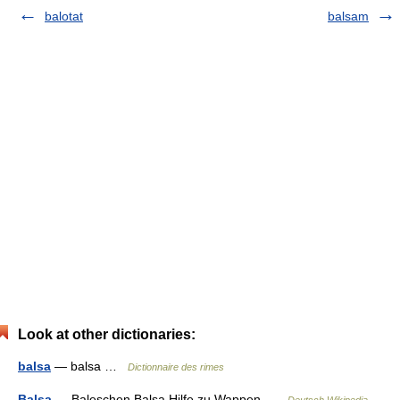
balotat
balsam
Look at other dictionaries:
balsa
— balsa …
Dictionnaire des rimes
Balșa
— Baleschen Balsa Hilfe zu Wappen …