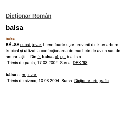
Dicționar Român
balsa
balsa
BÁLSA
subst.
invar.
Lemn foarte uşor provenit dintr-un arbore
tropical şi utilizat la confecţionarea de machete de avion sau de
ambarcaţii. – Din
fr.
balsa.
cf.
sp.
b a l s a.
Trimis de paula, 17.03.2002. Sursa:
DEX '98
bálsa
s.
m.
invar.
Trimis de siveco, 10.08.2004. Sursa:
Dicţionar ortografic