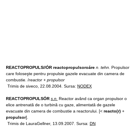
REACTOPROPULS//ÓR reactopropulsoroáre
n
.
tehn
. Propulsor
care foloseşte pentru propulsie gazele evacuate din camera de
combustie. /
reactor + propulsor
Trimis de siveco, 22.08.2004. Sursa:
NODEX
REACTOPROPULSÓR
s.n.
Reactor având ca organ propulsor o
elice antrenată de o turbină cu gaze, alimentată de gazele
evacuate din camera de combustie a reactorului. [<
reacto(r)
+
propulsor
].
Trimis de LauraGellner, 13.09.2007. Sursa:
DN