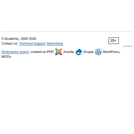
© Academic, 2000-2026
18+
Contact us:
Technical Support
,
Advertising
Dictionaries export
, created on PHP,
Joomla,
Drupal,
WordPress,
MODx.