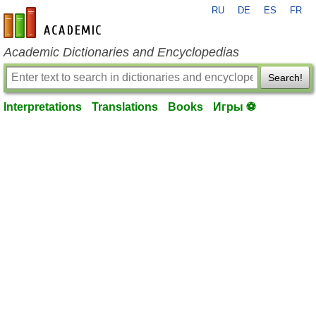
RU
DE
ES
FR
en-academic.com
Academic Dictionaries and Encyclopedias
Search!
Interpretations
Translations
Books
Игры ⚽