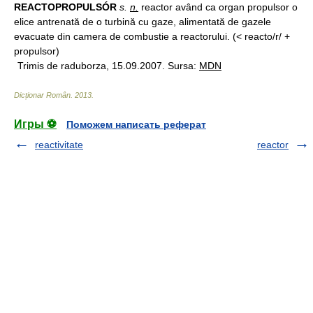
REACTOPROPULSÓR
s.
n.
reactor având ca organ propulsor o
elice antrenată de o turbină cu gaze, alimentată de gazele
evacuate din camera de combustie a reactorului. (< reacto/r/ +
propulsor)
Trimis de raduborza, 15.09.2007. Sursa:
MDN
Dicționar Român
.
2013
.
Игры ⚽
Поможем написать реферат
reactivitate
reactor