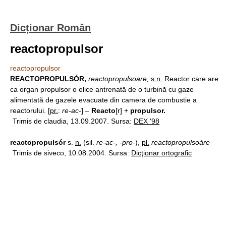
Dicționar Român
reactopropulsor
reactopropulsor
REACTOPROPULSÓR,
reactopropulsoare,
s.n.
Reactor care are
ca organ propulsor o elice antrenată de o turbină cu gaze
alimentată de gazele evacuate din camera de combustie a
reactorului. [
pr.
:
re-ac-
] –
Reacto
[r] +
propulsor.
Trimis de claudia, 13.09.2007. Sursa:
DEX '98
reactopropulsór
s.
n.
(sil.
re-ac-, -pro-
),
pl.
reactopropulsoáre
Trimis de siveco, 10.08.2004. Sursa:
Dicţionar ortografic