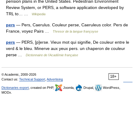
pension plans in the United States. Pedestrian Environment
Review System, or PERS, a software application developed by
TRL to… …
Wikipedia
pers
— Pers, Caerulus. Couleur perse, Caeruleus color. Pers de
France, voyez Pairs …
Thresor de la langue françoyse
pers
— PERS, [p]erse. Vieux mot qui signifie, De couleur entre le
verd & le bleu. Minerve aux yeux pers. un chaperon de couleur
perse …
Dictionnaire de l'Académie française
© Academic, 2000-2026
18+
Contact us:
Technical Support
,
Advertising
Dictionaries export
, created on PHP,
Joomla,
Drupal,
WordPress,
MODx.