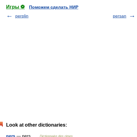
Игры ⚽
Поможем сделать НИР
perplin
persan
Look at other dictionaries:
pers
— pers …
Dictionnaire des rimes