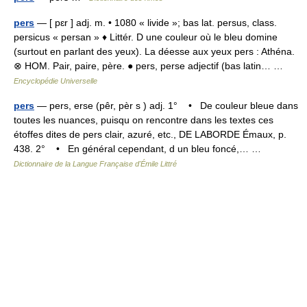
pers
— [ pɛr ] adj. m. • 1080 « livide »; bas lat. persus, class.
persicus « persan » ♦ Littér. D une couleur où le bleu domine
(surtout en parlant des yeux). La déesse aux yeux pers : Athéna.
⊗ HOM. Pair, paire, père. ● pers, perse adjectif (bas latin… …
Encyclopédie Universelle
pers
— pers, erse (pêr, pèr s ) adj. 1° • De couleur bleue dans
toutes les nuances, puisqu on rencontre dans les textes ces
étoffes dites de pers clair, azuré, etc., DE LABORDE Émaux, p.
438. 2° • En général cependant, d un bleu foncé,… …
Dictionnaire de la Langue Française d'Émile Littré