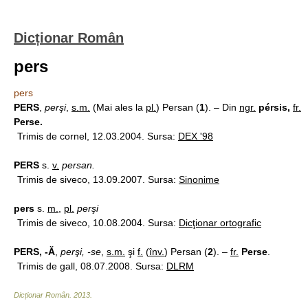
Dicționar Român
pers
pers
PERS
,
perşi
,
s.m.
(Mai ales la
pl.
) Persan (
1
). – Din
ngr.
pérsis,
fr.
Perse.
Trimis de cornel, 12.03.2004. Sursa:
DEX '98
PERS
s.
v.
persan.
Trimis de siveco, 13.09.2007. Sursa:
Sinonime
pers
s.
m.
,
pl.
perşi
Trimis de siveco, 10.08.2004. Sursa:
Dicţionar ortografic
PERS, -Ă
,
perşi, -se
,
s.m.
şi
f.
(
înv.
) Persan (
2
). –
fr.
Perse
.
Trimis de gall, 08.07.2008. Sursa:
DLRM
Dicționar Român
.
2013
.