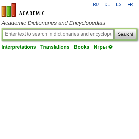
RU
DE
ES
FR
en-academic.com
Academic Dictionaries and Encyclopedias
Search!
Interpretations
Translations
Books
Игры ⚽