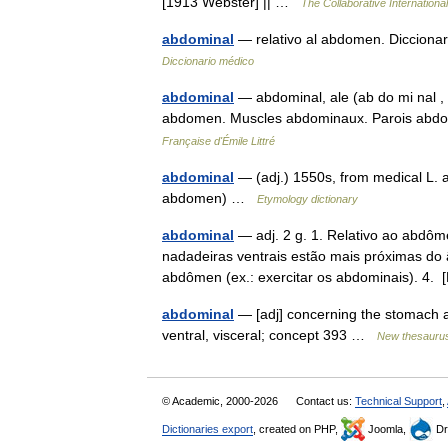
[1913 Webster] || …
The Collaborative International
abdominal
— relativo al abdomen. Diccionar
Diccionario médico
abdominal
— abdominal, ale (ab do mi nal , n
abdomen. Muscles abdominaux. Parois 
Française d'Émile Littré
abdominal
— (adj.) 1550s, from medical L.
abdomen) …
Etymology dictionary
abdominal
— adj. 2 g. 1. Relativo ao abdôme
nadadeiras ventrais estão mais próximas do 
abdômen (ex.: exercitar os abdominais). 4
abdominal
— [adj] concerning the stomach and
ventral, visceral; concept 393 …
New thesauru
© Academic, 2000-2026
Contact us:
Technical Support
,
Dictionaries export
, created on PHP,
Joomla,
Dr