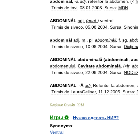
abdominál
, -
ă
adj
.
referitor
la
abdomen
. (<
fr
Trimis
de
tavi
,
08
.
01
.
2003
.
Sursa:
MDN
ABDOMINÁL
adj
.
(
anat
.
)
ventral
.
Trimis
de
siveco
,
05
.
08
.
2004
.
Sursa:
Sinoni
abdominál
adj
.
m
.
,
pl
.
abdomináli
;
f
.
sg
.
abd
Trimis
de
siveco
,
10
.
08
.
2004
.
Sursa:
Dicţion
ABDOMINÁL
abdominală
(
abdominali
,
ab
abdomenului
.
Cavitate
abdominală
.
/<
fr
.
ab
Trimis
de
siveco
,
22
.
08
.
2004
.
Sursa:
NODE
ABDOMINÁL
, -
Ă
adj
.
Referitor
la
abdomen
,
Trimis
de
LauraGellner
,
11
.
12
.
2005
.
Sursa:
Dicționar
Român
.
2013
.
Игры ⚽
Нужно сделать НИР?
Synonyms
:
Ventral