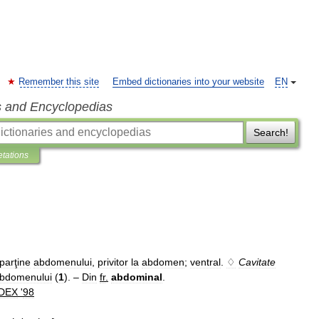
Remember this site
Embed dictionaries into your website
EN
s and Encyclopedias
Search!
etations
parţine
abdomenului
,
privitor
la
abdomen
;
ventral
.
♢
Cavitate
bdomenului
(
1
). –
Din
fr
.
abdominal
.
DEX
'
98