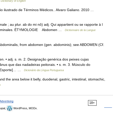
 Dictionary of English
io ilustrado de Términos Médicos.. Alvaro Galiano. 2010 …
ale ; au plur. ab do mi nô) adj. Qui appartient ou se rapporte à l
abdominales. ÉTYMOLOGIE Abdomen …
Dictionnaire de la Langue
 abdominalis, from abdomen (gen. abdominis); see ABDOMEN (Cf.
n. • adj. s. m. 2. Designação genérica dos peixes cujas
ânus que das nadadeiras peitorais. • s. m. 3. Músculo do
. [Esporte]… …
Dicionário da Língua Portuguesa
 the area below it belly, duodenal, gastric, intestinal, stomachic,
s
Advertising
18+
upal,
WordPress, MODx.