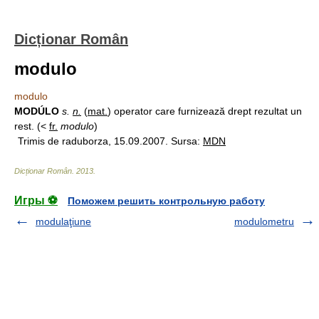
Dicționar Român
modulo
modulo
MODÚLO
s.
n.
(
mat.
) operator care furnizează drept rezultat un
rest. (<
fr.
modulo
)
Trimis de raduborza, 15.09.2007. Sursa:
MDN
Dicționar Român
.
2013
.
Игры ⚽
Поможем решить контрольную работу
modulaţiune
modulometru