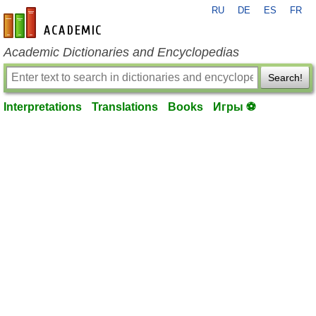
RU
DE
ES
FR
en-academic.com
Academic Dictionaries and Encyclopedias
Search!
Interpretations
Translations
Books
Игры ⚽