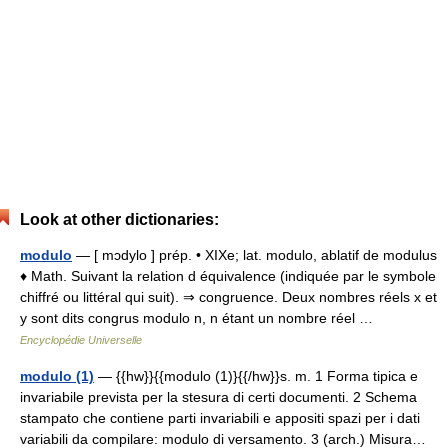
Look at other dictionaries:
modulo
— [ mɔdylo ] prép. • XIXe; lat. modulo, ablatif de modulus
♦ Math. Suivant la relation d équivalence (indiquée par le symbole
chiffré ou littéral qui suit). ⇒ congruence. Deux nombres réels x et
y sont dits congrus modulo n, n étant un nombre réel …
Encyclopédie Universelle
modulo (1)
— {{hw}}{{modulo (1)}{{/hw}}s. m. 1 Forma tipica e
invariabile prevista per la stesura di certi documenti. 2 Schema
stampato che contiene parti invariabili e appositi spazi per i dati
variabili da compilare: modulo di versamento. 3 (arch.) Misura…