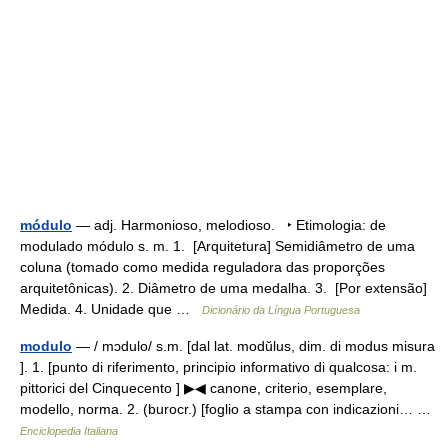
módulo
— adj. Harmonioso, melodioso. ‣ Etimologia: de
modulado módulo s. m. 1. [Arquitetura] Semidiâmetro de uma
coluna (tomado como medida reguladora das proporções
arquitetônicas). 2. Diâmetro de uma medalha. 3. [Por extensão]
Medida. 4. Unidade que …
Dicionário da Língua Portuguesa
modulo
— / mɔdulo/ s.m. [dal lat. modŭlus, dim. di modus misura
]. 1. [punto di riferimento, principio informativo di qualcosa: i m.
pittorici del Cinquecento ] ▶◀ canone, criterio, esemplare,
modello, norma. 2. (burocr.) [foglio a stampa con indicazioni… …
Enciclopedia Italiana