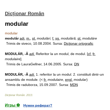
Dicționar Român
modular
modular
modulár
adj.
m.
,
pl.
modulári;
f.
sg.
moduláră,
pl.
moduláre
Trimis de siveco, 10.08.2004. Sursa:
Dicţionar ortografic
MODULÁR, -Ă
adj.
Referitor la un modul, de modul. [
cf.
fr.
modulaire
].
Trimis de LauraGellner, 14.06.2005. Sursa:
DN
MODULÁR, -Ă
adj.
1. referitor la un modul. 2. constituit dintr-un
ansamblu de module. (<
fr.
modulaire
,
engl.
modular
)
Trimis de raduborza, 15.09.2007. Sursa:
MDN
Dicționar Român
.
2013
.
Игры ⚽
Нужен реферат?