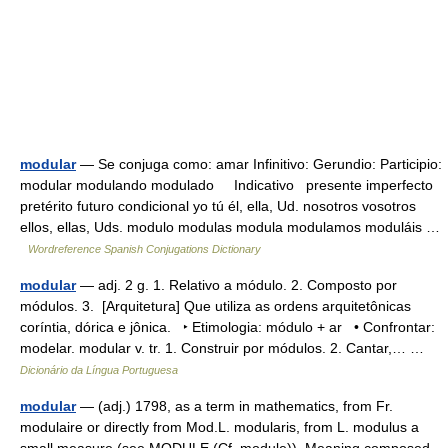
modular
— Se conjuga como: amar Infinitivo: Gerundio: Participio:
modular modulando modulado Indicativo presente imperfecto
pretérito futuro condicional yo tú él, ella, Ud. nosotros vosotros
ellos, ellas, Uds. modulo modulas modula modulamos moduláis …
Wordreference Spanish Conjugations Dictionary
modular
— adj. 2 g. 1. Relativo a módulo. 2. Composto por
módulos. 3. [Arquitetura] Que utiliza as ordens arquitetônicas
coríntia, dórica e jônica. ‣ Etimologia: módulo + ar • Confrontar:
modelar. modular v. tr. 1. Construir por módulos. 2. Cantar,… …
Dicionário da Língua Portuguesa
modular
— (adj.) 1798, as a term in mathematics, from Fr.
modulaire or directly from Mod.L. modularis, from L. modulus a