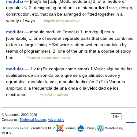
modular
— [mäj′ə lər] adj. [ModL modularis] 1. of a module or
modulus ☆ 2. designating or of units of standardized size, design,
construction, etc. that can be arranged or fitted together in a
variety of ways …
English World dictionary
modular
— module mod‧ule [ˈmɒdjuːl ǁ ˈmɑːdʒuːl] noun
[countable] 1. one of several separate parts that can be combined
to form a larger thing: • Software is often written in modules by
teams of programmers. 2. one of the units that a course of study
has… …
Financial and business terms
modular
— 1 v tr (Se conjuga como amar) 1 Variar alguna de las
cualidades de un sonido para que se oiga afinado, suave y
agradable: modular la voz, modular la dicción 2 (Fis) Variar la
amplitud o la frecuencia de una onda o la velocidad de los
electrones… …
Español en México
© Academic, 2000-2026
18+
Contact us:
Technical Support
,
Advertising
Dictionaries export
, created on PHP,
Joomla,
Drupal,
WordPress,
MODx.