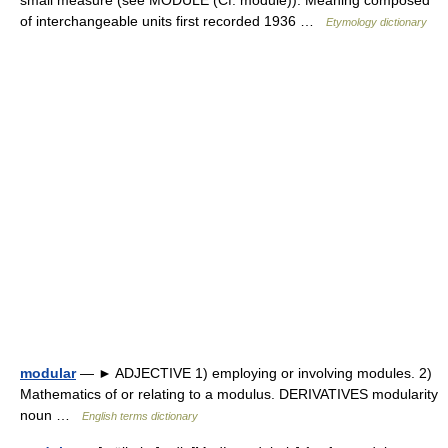
small measure (see MODULE (Cf. module)). Meaning composed
of interchangeable units first recorded 1936 …
Etymology dictionary
modular
— ► ADJECTIVE 1) employing or involving modules. 2)
Mathematics of or relating to a modulus. DERIVATIVES modularity
noun …
English terms dictionary