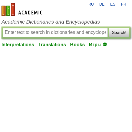
RU
DE
ES
FR
en-academic.com
Academic Dictionaries and Encyclopedias
Search!
Interpretations
Translations
Books
Игры ⚽